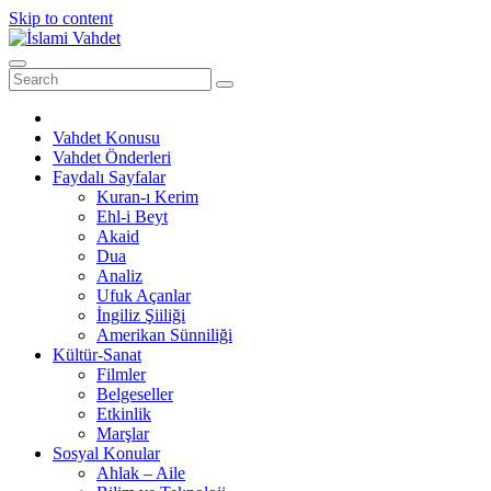
Skip to content
Vahdet Konusu
Vahdet Önderleri
Faydalı Sayfalar
Kuran-ı Kerim
Ehl-i Beyt
Akaid
Dua
Analiz
Ufuk Açanlar
İngiliz Şiiliği
Amerikan Sünniliği
Kültür-Sanat
Filmler
Belgeseller
Etkinlik
Marşlar
Sosyal Konular
Ahlak – Aile