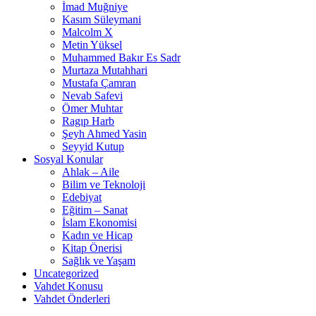
İmad Muğniye
Kasım Süleymani
Malcolm X
Metin Yüksel
Muhammed Bakır Es Sadr
Murtaza Mutahhari
Mustafa Çamran
Nevab Safevi
Ömer Muhtar
Ragıp Harb
Şeyh Ahmed Yasin
Seyyid Kutup
Sosyal Konular
Ahlak – Aile
Bilim ve Teknoloji
Edebiyat
Eğitim – Sanat
İslam Ekonomisi
Kadın ve Hicap
Kitap Önerisi
Sağlık ve Yaşam
Uncategorized
Vahdet Konusu
Vahdet Önderleri