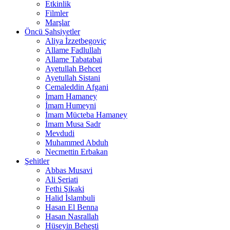
Etkinlik
Filmler
Marşlar
Öncü Şahsiyetler
Aliya İzzetbegoviç
Allame Fadlullah
Allame Tabatabai
Ayetullah Behcet
Ayetullah Sistani
Cemaleddin Afgani
İmam Hamaney
İmam Humeyni
İmam Mücteba Hamaney
İmam Musa Sadr
Mevdudi
Muhammed Abduh
Necmettin Erbakan
Şehitler
Abbas Musavi
Ali Şeriati
Fethi Şikaki
Halid İslambuli
Hasan El Benna
Hasan Nasrallah
Hüseyin Beheşti