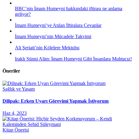
BBC’nin İmam Humeyni hakkındaki iftirası ne anlama
geliyor?
İmam Humeyni’ye Atılan İftiralara Cevaplar
İmam Humeyni’nin Mücadele Takvimi
Ali Şeriati’nin Kölelere Mektubu
Iraklı Sünni Alim: İmam Humeyni Gibi İnsanlara Muhtacız!
Öneriler
Sağlık ve Yaşam
Dilipak: Erken Uyarı Görevimi Yapmak İstiyorum
Haz 4, 2023
Kitap Önerisi