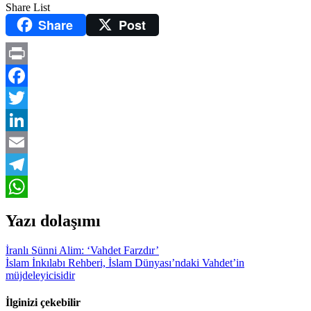
Share List
Share
Post
Print
Facebook
Twitter
LinkedIn
Email
Telegram
WhatsApp
Yazı dolaşımı
İranlı Sünni Alim: ‘Vahdet Farzdır’
İslam İnkılabı Rehberi, İslam Dünyası’ndaki Vahdet’in
müjdeleyicisidir
İlginizi çekebilir