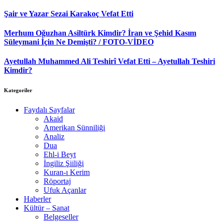
Şair ve Yazar Sezai Karakoç Vefat Etti
Merhum Oğuzhan Asiltürk Kimdir? İran ve Şehid Kasım
Süleymani İçin Ne Demişti? / FOTO-VİDEO
Ayetullah Muhammed Ali Teshirî Vefat Etti – Ayetullah Teshiri
Kimdir?
Kategoriler
Faydalı Sayfalar
Akaid
Amerikan Sünniliği
Analiz
Dua
Ehl-i Beyt
İngiliz Şiiliği
Kuran-ı Kerim
Röportaj
Ufuk Açanlar
Haberler
Kültür – Sanat
Belgeseller