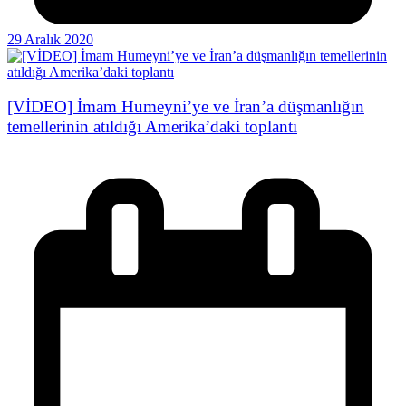
29 Aralık 2020
[VİDEO] İmam Humeyni’ye ve İran’a düşmanlığın
temellerinin atıldığı Amerika’daki toplantı