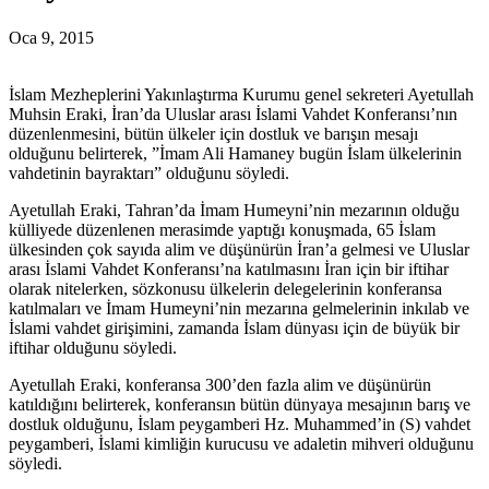
Oca 9, 2015
İslam Mezheplerini Yakınlaştırma Kurumu genel sekreteri Ayetullah
Muhsin Eraki, İran’da Uluslar arası İslami Vahdet Konferansı’nın
düzenlenmesini, bütün ülkeler için dostluk ve barışın mesajı
olduğunu belirterek, ”İmam Ali Hamaney bugün İslam ülkelerinin
vahdetinin bayraktarı” olduğunu söyledi.
Ayetullah Eraki, Tahran’da İmam Humeyni’nin mezarının olduğu
külliyede düzenlenen merasimde yaptığı konuşmada, 65 İslam
ülkesinden çok sayıda alim ve düşünürün İran’a gelmesi ve Uluslar
arası İslami Vahdet Konferansı’na katılmasını İran için bir iftihar
olarak nitelerken, sözkonusu ülkelerin delegelerinin konferansa
katılmaları ve İmam Humeyni’nin mezarına gelmelerinin inkılab ve
İslami vahdet girişimini, zamanda İslam dünyası için de büyük bir
iftihar olduğunu söyledi.
Ayetullah Eraki, konferansa 300’den fazla alim ve düşünürün
katıldığını belirterek, konferansın bütün dünyaya mesajının barış ve
dostluk olduğunu, İslam peygamberi Hz. Muhammed’in (S) vahdet
peygamberi, İslami kimliğin kurucusu ve adaletin mihveri olduğunu
söyledi.