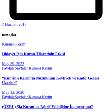
7 Haziran 2017
mesajlar
Kuran-ı Kerim
Hidayet İçin Kuran Tilavetinin Etkisi
May 29, 2023
Faydalı Sayfalar
Kuran-ı Kerim
“Kur’ân-ı Kerim’in Nüzulünün Keyfiyeti ve Kadir Gecesi
Üzerine”
May 12, 2020
Faydalı Sayfalar
Kuran-ı Kerim
(ÖZEL) Şia Kuran’ın Tahrif Edildiğine İnanıyor mu?