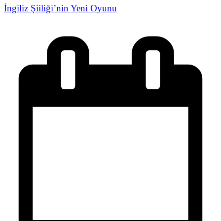
İngiliz Şiiliği’nin Yeni Oyunu