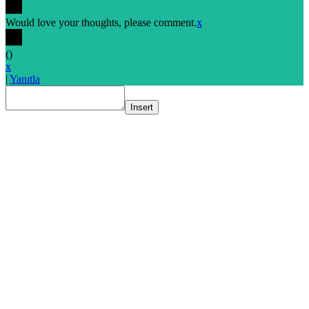
Would love your thoughts, please comment.
x
(
)
x
|
Yanıtla
Insert