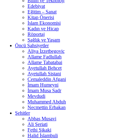
Bilim ve Teknoloji
Edebiyat
Eğitim – Sanat
Kitap Önerisi
İslam Ekonomisi
Kadın ve Hicap
Röportaj
Sağlık ve Yaşam
Öncü Şahsiyetler
Aliya İzzetbegoviç
Allame Fadlullah
Allame Tabatabai
Ayetullah Behcet
Ayetullah Sistani
Cemaleddin Afgani
İmam Humeyni
İmam Musa Sadr
Mevdudi
Muhammed Abduh
Necmettin Erbakan
Şehitler
Abbas Musavi
Ali Şeriati
Fethi Şikaki
Halid İslambuli