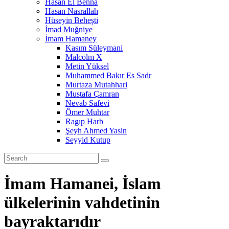
Hasan El Benna
Hasan Nasrallah
Hüseyin Beheşti
İmad Muğniye
İmam Hamaney
Kasım Süleymani
Malcolm X
Metin Yüksel
Muhammed Bakır Es Sadr
Murtaza Mutahhari
Mustafa Çamran
Nevab Safevi
Ömer Muhtar
Ragıp Harb
Şeyh Ahmed Yasin
Seyyid Kutup
İmam Hamanei, İslam
ülkelerinin vahdetinin
bayraktarıdır