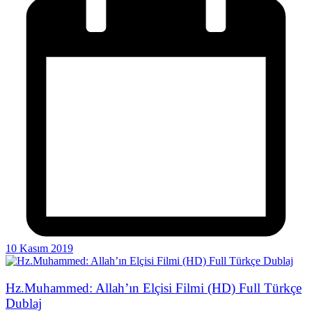
10 Kasım 2019
Hz.Muhammed: Allah’ın Elçisi Filmi (HD) Full Türkçe
Dublaj