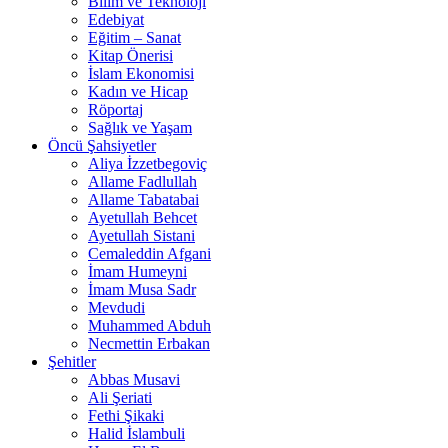
Bilim ve Teknoloji
Edebiyat
Eğitim – Sanat
Kitap Önerisi
İslam Ekonomisi
Kadın ve Hicap
Röportaj
Sağlık ve Yaşam
Öncü Şahsiyetler
Aliya İzzetbegoviç
Allame Fadlullah
Allame Tabatabai
Ayetullah Behcet
Ayetullah Sistani
Cemaleddin Afgani
İmam Humeyni
İmam Musa Sadr
Mevdudi
Muhammed Abduh
Necmettin Erbakan
Şehitler
Abbas Musavi
Ali Şeriati
Fethi Şikaki
Halid İslambuli