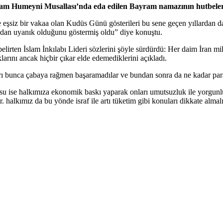
mam Humeyni Musallası’nda eda edilen Bayram namazının hutbele
siz bir vakaa olan Kudüs Günü gösterileri bu sene geçen yıllardan da
madan uyanık olduğunu göstermiş oldu” diye konuştu.
belirten İslam İnkılabı Lideri sözlerini şöyle sürdürdü: Her daim İran mi
rını ancak hiçbir çıkar elde edemediklerini açıkladı.
bunca çabaya rağmen başaramadılar ve bundan sonra da ne kadar para 
su ise halkımıza ekonomik baskı yaparak onları umutsuzluk ile yorgunl
 halkımız da bu yönde israf ile artı tüketim gibi konuları dikkate almalı