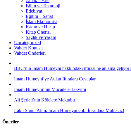
Ahlak – Aile
Bilim ve Teknoloji
Edebiyat
Eğitim – Sanat
İslam Ekonomisi
Kadın ve Hicap
Kitap Önerisi
Sağlık ve Yaşam
Uncategorized
Vahdet Konusu
Vahdet Önderleri
BBC’nin İmam Humeyni hakkındaki iftirası ne anlama geliyor
İmam Humeyni’ye Atılan İftiralara Cevaplar
İmam Humeyni’nin Mücadele Takvimi
Ali Şeriati’nin Kölelere Mektubu
Iraklı Sünni Alim: İmam Humeyni Gibi İnsanlara Muhtacız!
Öneriler