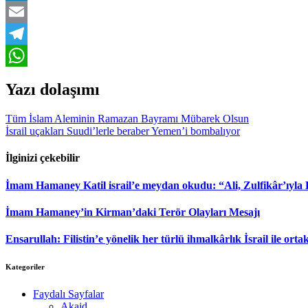
LinkedIn
Email
Telegram
WhatsApp
Yazı dolaşımı
Tüm İslam Aleminin Ramazan Bayramı Mübarek Olsun
İsrail uçakları Suudi’lerle beraber Yemen’i bombalıyor
İlginizi çekebilir
İmam Hamaney Katil israil’e meydan okudu: “Ali, Zulfikâr’ıyla
İmam Hamaney’in Kirman’daki Terör Olayları Mesajı
Ensarullah: Filistin’e yönelik her türlü ihmalkârlık İsrail ile ortak
Kategoriler
Faydalı Sayfalar
Akaid