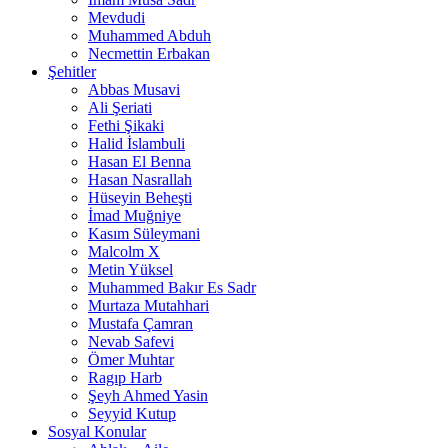
Mevdudi
Muhammed Abduh
Necmettin Erbakan
Şehitler
Abbas Musavi
Ali Şeriati
Fethi Şikaki
Halid İslambuli
Hasan El Benna
Hasan Nasrallah
Hüseyin Beheşti
İmad Muğniye
Kasım Süleymani
Malcolm X
Metin Yüksel
Muhammed Bakır Es Sadr
Murtaza Mutahhari
Mustafa Çamran
Nevab Safevi
Ömer Muhtar
Ragıp Harb
Şeyh Ahmed Yasin
Seyyid Kutup
Sosyal Konular