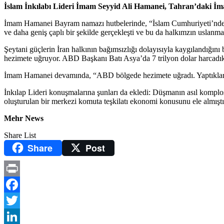
İslam İnkılabı Lideri İmam Seyyid Ali Hamanei, Tahran’daki İ
İmam Hamanei Bayram namazı hutbelerinde, “İslam Cumhuriyeti’nde eş
ve daha geniş çaplı bir şekilde gerçekleşti ve bu da halkımzın uslan
Şeytani güçlerin İran halkının bağımsızlığı dolayısıyla kaygılandığını 
hezimete uğruyor. ABD Başkanı Batı Asya’da 7 trilyon dolar harcadıkla
İmam Hamanei devamında, “ABD bölgede hezimete uğradı. Yaptıkları 
İnkılap Lideri konuşmalarına şunları da ekledi: Düşmanın asıl komplo
oluşturulan bir merkezi komuta teşkilatı ekonomi konusunu ele almıştır.
Mehr News
Share List
Share
Post
Print
Facebook
Twitter