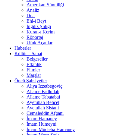
Amerikan Sünniliği
Analiz
Dua
Ehl-i Beyt
İngiliz Şiiliği
Kuran-ı Kerim
Röportaj
Ufuk Açanlar
Haberler
Kültür – Sanat
Belgeseller
Etkinlik
Filmler
Marşlar
Öncü Şahsiyetler
Aliya İzzetbegoviç
Allame Fadlullah
Allame Tabatabai
Ayetullah Behcet
Ayetullah Sistani
Cemaleddin Afgani
İmam Hamaney
İmam Humeyni
İmam Mücteba Hamaney
İmam Musa Sadr