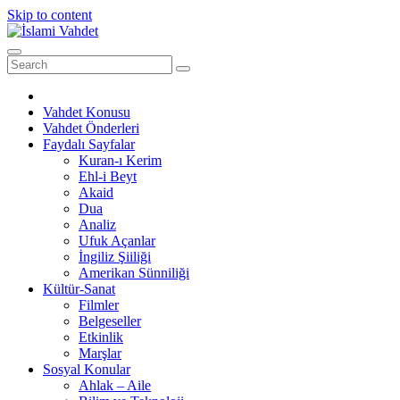
Skip to content
Vahdet Konusu
Vahdet Önderleri
Faydalı Sayfalar
Kuran-ı Kerim
Ehl-i Beyt
Akaid
Dua
Analiz
Ufuk Açanlar
İngiliz Şiiliği
Amerikan Sünniliği
Kültür-Sanat
Filmler
Belgeseller
Etkinlik
Marşlar
Sosyal Konular
Ahlak – Aile