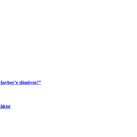
 Hayber’e dönüyor!”
lıktır