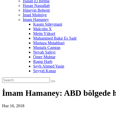
Hasan El Benna
Hasan Nasrallah
Hüseyin Beheşti
İmad Muğniye
İmam Hamaney
Kasım Süleymani
Malcolm X
Metin Yüksel
Muhammed Bakır Es Sadr
Murtaza Mutahhari
Mustafa Çamran
Nevab Safevi
Ömer Muhtar
Ragıp Harb
Şeyh Ahmed Yasin
Seyyid Kutup
İmam Hamaney: ABD bölgede h
Haz 16, 2018