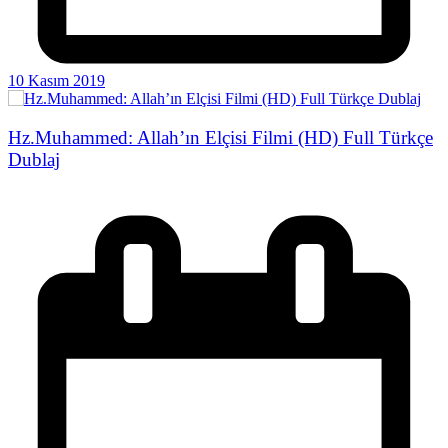
10 Kasım 2019
Hz.Muhammed: Allah’ın Elçisi Filmi (HD) Full Türkçe
Dublaj