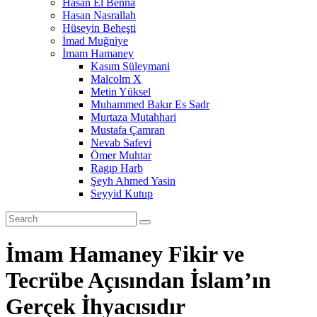
Hasan El Benna
Hasan Nasrallah
Hüseyin Beheşti
İmad Muğniye
İmam Hamaney
Kasım Süleymani
Malcolm X
Metin Yüksel
Muhammed Bakır Es Sadr
Murtaza Mutahhari
Mustafa Çamran
Nevab Safevi
Ömer Muhtar
Ragıp Harb
Şeyh Ahmed Yasin
Seyyid Kutup
İmam Hamaney Fikir ve
Tecrübe Açısından İslam’ın
Gerçek İhyacısıdır