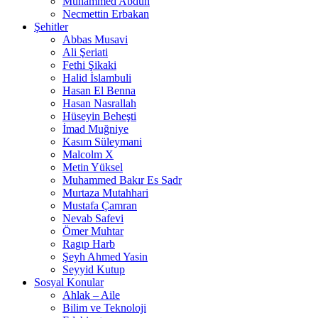
Muhammed Abduh
Necmettin Erbakan
Şehitler
Abbas Musavi
Ali Şeriati
Fethi Şikaki
Halid İslambuli
Hasan El Benna
Hasan Nasrallah
Hüseyin Beheşti
İmad Muğniye
Kasım Süleymani
Malcolm X
Metin Yüksel
Muhammed Bakır Es Sadr
Murtaza Mutahhari
Mustafa Çamran
Nevab Safevi
Ömer Muhtar
Ragıp Harb
Şeyh Ahmed Yasin
Seyyid Kutup
Sosyal Konular
Ahlak – Aile
Bilim ve Teknoloji