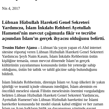
Nis 4, 2017
Lübnan Hizbullah Hareketi Genel Sekreteri
Yardımcısı, İslam İnkılabı Rehberi Ayetullah
Hamenei’nin mevcut çağımızda fikir ve tecrübe
açısından İslam’ın gerçek ihyacısı olduğunu belirtti.
Tesnim Haber Ajansı –
Lübnan’da yayın yapan el-Ahd internet
sitesine röportaj veren Lübnan Hizbullah Hareketi Genel Sekreteri
Yardımcısı Şeyh Naim Kasım, İslam İnkılabı Rehberinin üstün
kişiliğine temasla, onun mevcut dönemde İslam’ın gerçek
kültürünün yayınlanması konusunda üstün bir yeteneğe sahip
olduğunu, üstün bir tatbik ve tahlil gücüne sahip bulunduğunu
bildirdi.
İslam İnkılabı Rehberinin, direnişin İslam ve Arap ülkeleri ile yakın
işbirliği ve teamül içinde olmasını istediğini, İslam aleminin en
öncelikli meselesi olarak Filistin meselesinin önemini vurguladığını
belirten Lübnan Hizbullah Hareketi Genel Sekreteri Yardımcısı,
Ayetullah Hamenei’nin Lübnan Hizbullah hareketini ise İslami
hareketler konusunda bir model olarak kabul ettiğini ve her zaman
İslam ve Arap halkların birlik ve dayanışması yönünde gayret