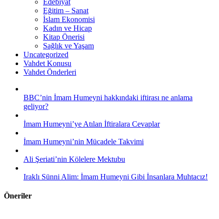
Edebiyat
Eğitim – Sanat
İslam Ekonomisi
Kadın ve Hicap
Kitap Önerisi
Sağlık ve Yaşam
Uncategorized
Vahdet Konusu
Vahdet Önderleri
BBC’nin İmam Humeyni hakkındaki iftirası ne anlama
geliyor?
İmam Humeyni’ye Atılan İftiralara Cevaplar
İmam Humeyni’nin Mücadele Takvimi
Ali Şeriati’nin Kölelere Mektubu
Iraklı Sünni Alim: İmam Humeyni Gibi İnsanlara Muhtacız!
Öneriler