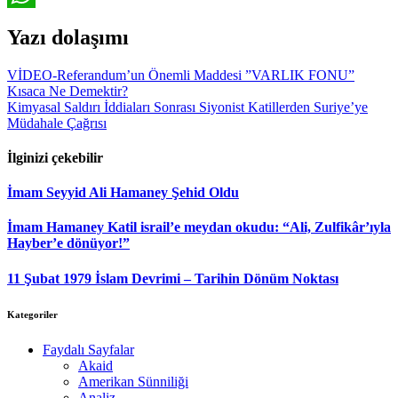
WhatsApp
Yazı dolaşımı
VİDEO-Referandum’un Önemli Maddesi ”VARLIK FONU”
Kısaca Ne Demektir?
Kimyasal Saldırı İddiaları Sonrası Siyonist Katillerden Suriye’ye
Müdahale Çağrısı
İlginizi çekebilir
İmam Seyyid Ali Hamaney Şehid Oldu
İmam Hamaney Katil israil’e meydan okudu: “Ali, Zulfikâr’ıyla
Hayber’e dönüyor!”
11 Şubat 1979 İslam Devrimi – Tarihin Dönüm Noktası
Kategoriler
Faydalı Sayfalar
Akaid
Amerikan Sünniliği
Analiz