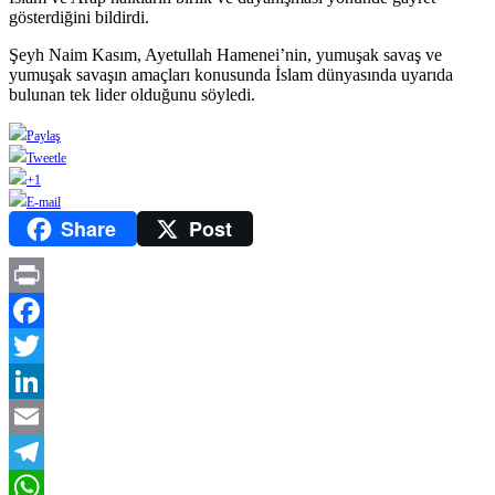
gösterdiğini bildirdi.
Şeyh Naim Kasım, Ayetullah Hamenei’nin, yumuşak savaş ve
yumuşak savaşın amaçları konusunda İslam dünyasında uyarıda
bulunan tek lider olduğunu söyledi.
Paylaş
Tweetle
+1
E-mail
Share
Post
Print
Facebook
Twitter
LinkedIn
Email
Telegram