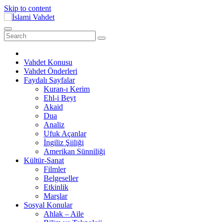
Skip to content
Vahdet Konusu
Vahdet Önderleri
Faydalı Sayfalar
Kuran-ı Kerim
Ehl-i Beyt
Akaid
Dua
Analiz
Ufuk Açanlar
İngiliz Şiiliği
Amerikan Sünniliği
Kültür-Sanat
Filmler
Belgeseller
Etkinlik
Marşlar
Sosyal Konular
Ahlak – Aile