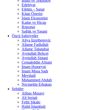
Bilim ve Teknoloji
Edebiyat
Eğitim – Sanat
Kitap Önerisi
İslam Ekonomisi
Kadın ve Hicap
Röportaj
Sağlık ve Yaşam
Öncü Şahsiyetler
Aliya İzzetbegoviç
Allame Fadlullah
Allame Tabatabai
Ayetullah Behcet
Ayetullah Sistani
Cemaleddin Afgani
İmam Humeyni
İmam Musa Sadr
Mevdudi
Muhammed Abduh
Necmettin Erbakan
Şehitler
Abbas Musavi
Ali Şeriati
Fethi Şikaki
Halid İslambuli