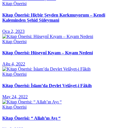
Kitap Önerisi
Kitap Önerisi: Hiçbir Şeyden Korkmuyorum – Kendi
Kaleminden Şehid Süleymani
Oca 2, 2023
Kitap Önerisi
Kitap Önerisi: Hüseynî Kıyam – Kıyam Nedeni
Ağu 4, 2022
Kitap Önerisi
Kitap Önerisi: İslam’da Devlet Velâyet-i Fâkih
May 24, 2022
Kitap Önerisi
Kitap Önerisi: “ Allah’ın Ayı “