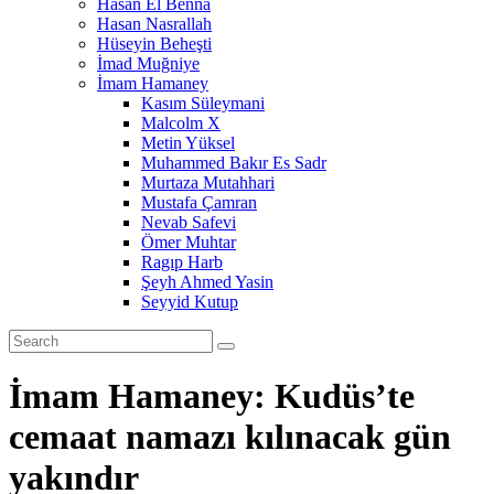
Hasan El Benna
Hasan Nasrallah
Hüseyin Beheşti
İmad Muğniye
İmam Hamaney
Kasım Süleymani
Malcolm X
Metin Yüksel
Muhammed Bakır Es Sadr
Murtaza Mutahhari
Mustafa Çamran
Nevab Safevi
Ömer Muhtar
Ragıp Harb
Şeyh Ahmed Yasin
Seyyid Kutup
İmam Hamaney: Kudüs’te
cemaat namazı kılınacak gün
yakındır