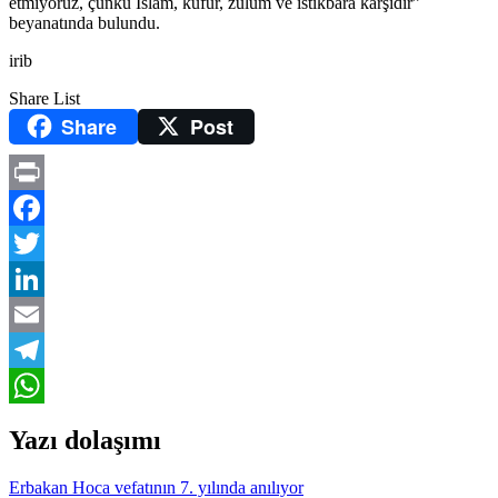
etmiyoruz, çünkü İslam, küfür, zulüm ve istikbara karşıdır”
beyanatında bulundu.
irib
Share List
Share
Post
Print
Facebook
Twitter
LinkedIn
Email
Telegram
WhatsApp
Yazı dolaşımı
Erbakan Hoca vefatının 7. yılında anılıyor