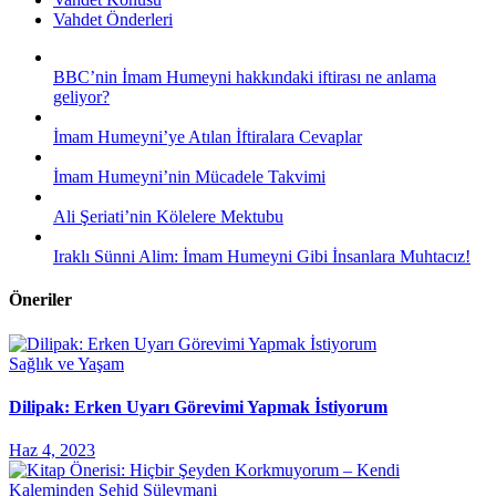
Vahdet Önderleri
BBC’nin İmam Humeyni hakkındaki iftirası ne anlama
geliyor?
İmam Humeyni’ye Atılan İftiralara Cevaplar
İmam Humeyni’nin Mücadele Takvimi
Ali Şeriati’nin Kölelere Mektubu
Iraklı Sünni Alim: İmam Humeyni Gibi İnsanlara Muhtacız!
Öneriler
Sağlık ve Yaşam
Dilipak: Erken Uyarı Görevimi Yapmak İstiyorum
Haz 4, 2023