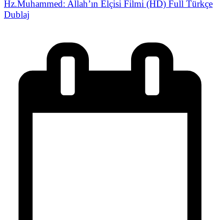
Hz.Muhammed: Allah’ın Elçisi Filmi (HD) Full Türkçe
Dublaj