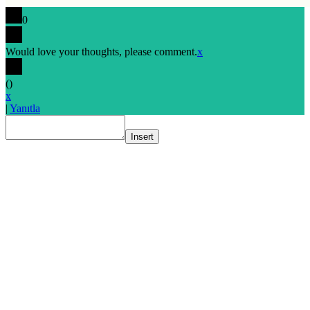
0
Would love your thoughts, please comment.
x
(
)
x
|
Yanıtla
Insert