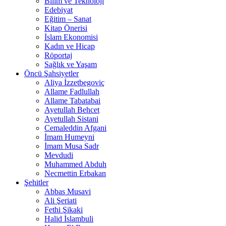
Bilim ve Teknoloji
Edebiyat
Eğitim – Sanat
Kitap Önerisi
İslam Ekonomisi
Kadın ve Hicap
Röportaj
Sağlık ve Yaşam
Öncü Şahsiyetler
Aliya İzzetbegoviç
Allame Fadlullah
Allame Tabatabai
Ayetullah Behcet
Ayetullah Sistani
Cemaleddin Afgani
İmam Humeyni
İmam Musa Sadr
Mevdudi
Muhammed Abduh
Necmettin Erbakan
Şehitler
Abbas Musavi
Ali Şeriati
Fethi Şikaki
Halid İslambuli