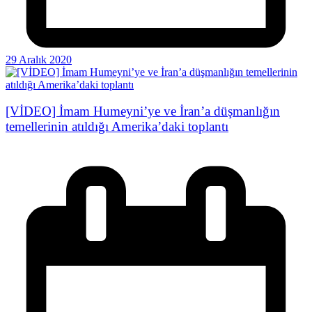
29 Aralık 2020
[VİDEO] İmam Humeyni’ye ve İran’a düşmanlığın
temellerinin atıldığı Amerika’daki toplantı