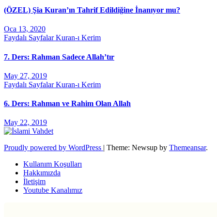
(ÖZEL) Şia Kuran’ın Tahrif Edildiğine İnanıyor mu?
Oca 13, 2020
Faydalı Sayfalar
Kuran-ı Kerim
7. Ders: Rahman Sadece Allah’tır
May 27, 2019
Faydalı Sayfalar
Kuran-ı Kerim
6. Ders: Rahman ve Rahim Olan Allah
May 22, 2019
Proudly powered by WordPress
|
Theme: Newsup by
Themeansar
.
Kullanım Koşulları
Hakkımızda
İletişim
Youtube Kanalımız