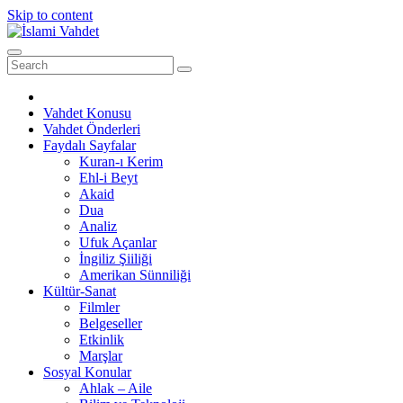
Skip to content
Vahdet Konusu
Vahdet Önderleri
Faydalı Sayfalar
Kuran-ı Kerim
Ehl-i Beyt
Akaid
Dua
Analiz
Ufuk Açanlar
İngiliz Şiiliği
Amerikan Sünniliği
Kültür-Sanat
Filmler
Belgeseller
Etkinlik
Marşlar
Sosyal Konular
Ahlak – Aile