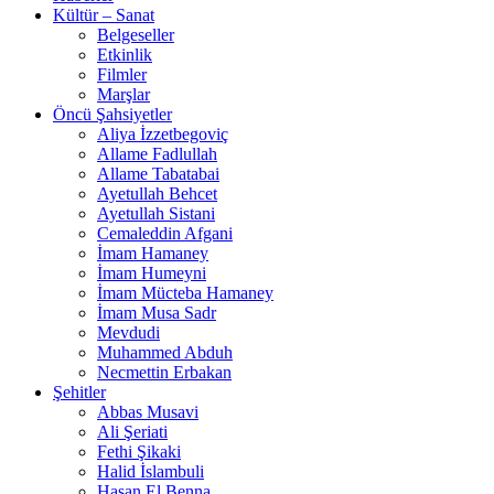
Kültür – Sanat
Belgeseller
Etkinlik
Filmler
Marşlar
Öncü Şahsiyetler
Aliya İzzetbegoviç
Allame Fadlullah
Allame Tabatabai
Ayetullah Behcet
Ayetullah Sistani
Cemaleddin Afgani
İmam Hamaney
İmam Humeyni
İmam Mücteba Hamaney
İmam Musa Sadr
Mevdudi
Muhammed Abduh
Necmettin Erbakan
Şehitler
Abbas Musavi
Ali Şeriati
Fethi Şikaki
Halid İslambuli
Hasan El Benna