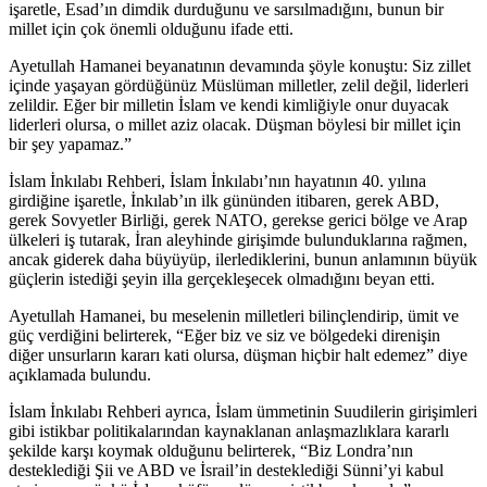
işaretle, Esad’ın dimdik durduğunu ve sarsılmadığını, bunun bir
millet için çok önemli olduğunu ifade etti.
Ayetullah Hamanei beyanatının devamında şöyle konuştu: Siz zillet
içinde yaşayan gördüğünüz Müslüman milletler, zelil değil, liderleri
zelildir. Eğer bir milletin İslam ve kendi kimliğiyle onur duyacak
liderleri olursa, o millet aziz olacak. Düşman böylesi bir millet için
bir şey yapamaz.”
İslam İnkılabı Rehberi, İslam İnkılabı’nın hayatının 40. yılına
girdiğine işaretle, İnkılab’ın ilk gününden itibaren, gerek ABD,
gerek Sovyetler Birliği, gerek NATO, gerekse gerici bölge ve Arap
ülkeleri iş tutarak, İran aleyhinde girişimde bulunduklarına rağmen,
ancak giderek daha büyüyüp, ilerlediklerini, bunun anlamının büyük
güçlerin istediği şeyin illa gerçekleşecek olmadığını beyan etti.
Ayetullah Hamanei, bu meselenin milletleri bilinçlendirip, ümit ve
güç verdiğini belirterek, “Eğer biz ve siz ve bölgedeki direnişin
diğer unsurların kararı kati olursa, düşman hiçbir halt edemez” diye
açıklamada bulundu.
İslam İnkılabı Rehberi ayrıca, İslam ümmetinin Suudilerin girişimleri
gibi istikbar politikalarından kaynaklanan anlaşmazlıklara kararlı
şekilde karşı koymak olduğunu belirterek, “Biz Londra’nın
desteklediği Şii ve ABD ve İsrail’in desteklediği Sünni’yi kabul