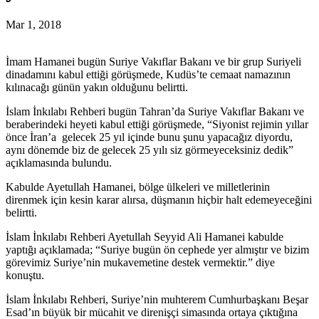
Mar 1, 2018
İmam Hamanei bugün Suriye Vakıflar Bakanı ve bir grup Suriyeli
dinadamını kabul ettiği görüşmede, Kudüs’te cemaat namazının
kılınacağı günün yakın olduğunu belirtti.
İslam İnkılabı Rehberi bugün Tahran’da Suriye Vakıflar Bakanı ve
beraberindeki heyeti kabul ettiği görüşmede, “Siyonist rejimin yıllar
önce İran’a gelecek 25 yıl içinde bunu şunu yapacağız diyordu,
aynı dönemde biz de gelecek 25 yılı siz görmeyeceksiniz dedik”
açıklamasında bulundu.
Kabulde Ayetullah Hamanei, bölge ülkeleri ve milletlerinin
direnmek için kesin karar alırsa, düşmanın hiçbir halt edemeyeceğini
belirtti.
İslam İnkılabı Rehberi Ayetullah Seyyid Ali Hamanei kabulde
yaptığı açıklamada; “Suriye bugün ön cephede yer almıştır ve bizim
görevimiz Suriye’nin mukavemetine destek vermektir.” diye
konuştu.
İslam İnkılabı Rehberi, Suriye’nin muhterem Cumhurbaşkanı Beşar
Esad’ın büyük bir mücahit ve direnişçi simasında ortaya çıktığına