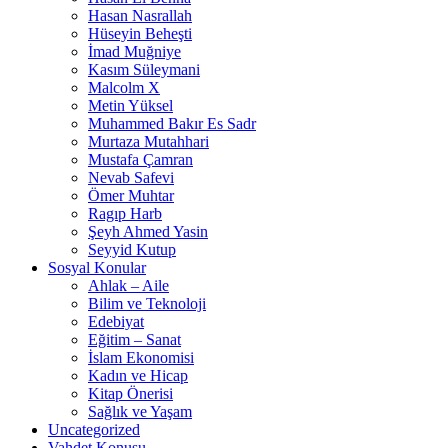
Hasan Nasrallah
Hüseyin Beheşti
İmad Muğniye
Kasım Süleymani
Malcolm X
Metin Yüksel
Muhammed Bakır Es Sadr
Murtaza Mutahhari
Mustafa Çamran
Nevab Safevi
Ömer Muhtar
Ragıp Harb
Şeyh Ahmed Yasin
Seyyid Kutup
Sosyal Konular
Ahlak – Aile
Bilim ve Teknoloji
Edebiyat
Eğitim – Sanat
İslam Ekonomisi
Kadın ve Hicap
Kitap Önerisi
Sağlık ve Yaşam
Uncategorized
Vahdet Konusu