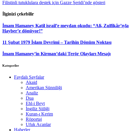
Filistinli tutuklulara destek için Gazze Şeridi’nde gösteri
İlginizi çekebilir
İmam Hamaney Katil israil’e meydan okudu: “Ali, Zulfikâr’ıyla
Hayber’e dönüyor!”
11 Şubat 1979 İslam Devrimi – Tarihin Dönüm Noktası
İmam Hamaney’in Kirman’daki Terör Olayları Mesajı
Kategoriler
Faydalı Sayfalar
Akaid
Amerikan Sünniliği
Analiz
Dua
Ehl-i Beyt
İngiliz Şiiliği
Kuran-ı Kerim
Röportaj
Ufuk Açanlar
Haberler