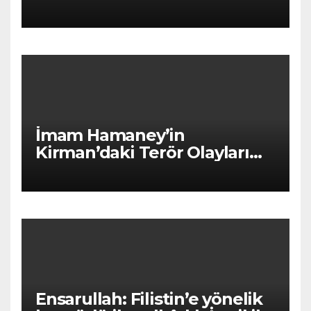
Zulfikâr’ıyla Hayber’e
dönüyor!”
İmam Hamaney’in
Kirman’daki Terör Olayları
Mesajı
Ensarullah: Filistin’e yönelik