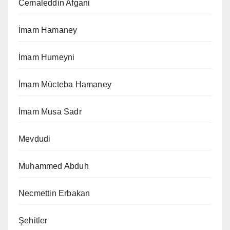
Cemaleddin Afgani
İmam Hamaney
İmam Humeyni
İmam Mücteba Hamaney
İmam Musa Sadr
Mevdudi
Muhammed Abduh
Necmettin Erbakan
Şehitler