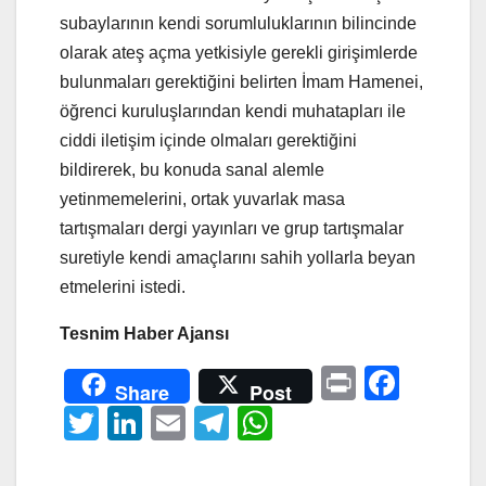
subaylarının kendi sorumluluklarının bilincinde
olarak ateş açma yetkisiyle gerekli girişimlerde
bulunmaları gerektiğini belirten İmam Hamenei,
öğrenci kuruluşlarından kendi muhatapları ile
ciddi iletişim içinde olmaları gerektiğini
bildirerek, bu konuda sanal alemle
yetinmemelerini, ortak yuvarlak masa
tartışmaları dergi yayınları ve grup tartışmalar
suretiyle kendi amaçlarını sahih yollarla beyan
etmelerini istedi.
Tesnim Haber Ajansı
Pr
F
Share
Post
in
a
T
Li
E
T
W
t
c
wi
n
m
el
h