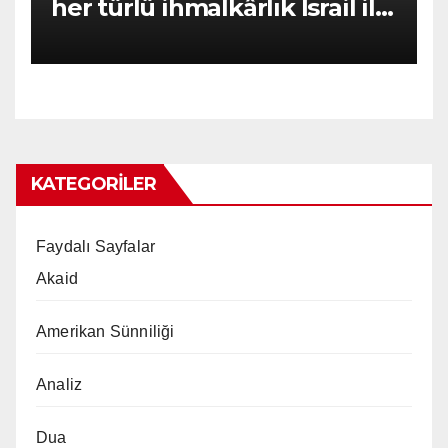
her türlü ihmalkârlık İsrail ile
ortaklıktır
KATEGORILER
Faydalı Sayfalar
Akaid
Amerikan Sünniliği
Analiz
Dua