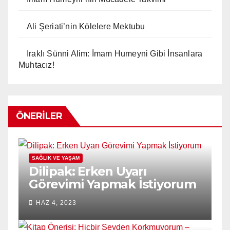
Ali Şeriati’nin Kölelere Mektubu
Iraklı Sünni Alim: İmam Humeyni Gibi İnsanlara
Muhtacız!
ÖNERILER
SAĞLIK VE YAŞAM
Dilipak: Erken Uyarı
Görevimi Yapmak İstiyorum
HAZ 4, 2023