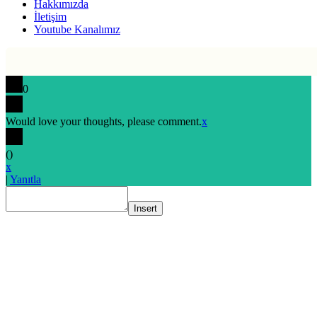
Hakkımızda
İletişim
Youtube Kanalımız
0
Would love your thoughts, please comment.
x
(
)
x
|
Yanıtla
Insert