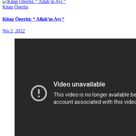
Kitap Önerisi
Kitap Önerisi: “ Allah’ın Ayı “
Nis 2, 2022