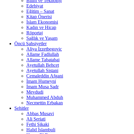
Bilim ve Teknoloji
Edebiyat
Eğitim – Sanat
Kitap Önerisi
İslam Ekonomisi
Kadın ve Hicap
Röportaj
Sağlık ve Yaşam
Öncü Şahsiyetler
Aliya İzzetbegoviç
Allame Fadlullah
Allame Tabatabai
Ayetullah Behcet
Ayetullah Sistani
Cemaleddin Afgani
İmam Humeyni
İmam Musa Sadr
Mevdudi
Muhammed Abduh
Necmettin Erbakan
Şehitler
Abbas Musavi
Ali Şeriati
Fethi Şikaki
Halid İslambuli