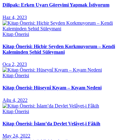
Dilipak: Erken Uyarı Görevimi Yapmak İstiyorum
Haz 4, 2023
Kitap Önerisi
Kitap Önerisi: Hiçbir Şeyden Korkmuyorum – Kendi
Kaleminden Şehid Süleymani
Oca 2, 2023
Kitap Önerisi
Kitap Önerisi: Hüseynî Kıyam – Kıyam Nedeni
Ağu 4, 2022
Kitap Önerisi
Kitap Önerisi: İslam’da Devlet Velâyet-i Fâkih
May 24, 2022