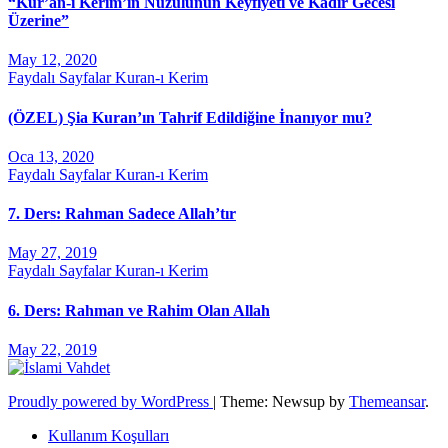
“Kur’ân-ı Kerim’in Nüzulünün Keyfiyeti ve Kadir Gecesi
Üzerine”
May 12, 2020
Faydalı Sayfalar
Kuran-ı Kerim
(ÖZEL) Şia Kuran’ın Tahrif Edildiğine İnanıyor mu?
Oca 13, 2020
Faydalı Sayfalar
Kuran-ı Kerim
7. Ders: Rahman Sadece Allah’tır
May 27, 2019
Faydalı Sayfalar
Kuran-ı Kerim
6. Ders: Rahman ve Rahim Olan Allah
May 22, 2019
Proudly powered by WordPress
|
Theme: Newsup by
Themeansar
.
Kullanım Koşulları