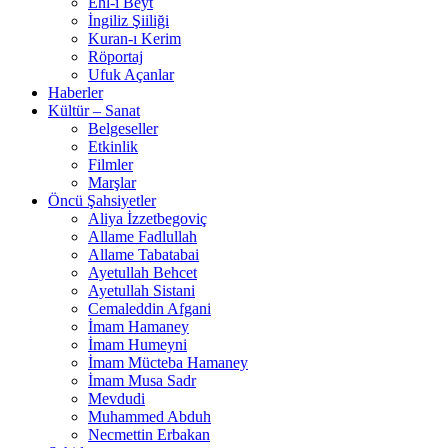
Ehl-i Beyt
İngiliz Şiiliği
Kuran-ı Kerim
Röportaj
Ufuk Açanlar
Haberler
Kültür – Sanat
Belgeseller
Etkinlik
Filmler
Marşlar
Öncü Şahsiyetler
Aliya İzzetbegoviç
Allame Fadlullah
Allame Tabatabai
Ayetullah Behcet
Ayetullah Sistani
Cemaleddin Afgani
İmam Hamaney
İmam Humeyni
İmam Mücteba Hamaney
İmam Musa Sadr
Mevdudi
Muhammed Abduh
Necmettin Erbakan