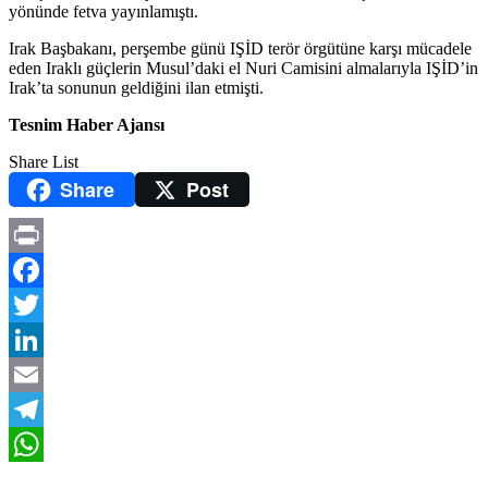
yönünde fetva yayınlamıştı.
Irak Başbakanı, perşembe günü IŞİD terör örgütüne karşı mücadele
eden Iraklı güçlerin Musul’daki el Nuri Camisini almalarıyla IŞİD’in
Irak’ta sonunun geldiğini ilan etmişti.
Tesnim Haber Ajansı
Share List
Share
Post
Print
Facebook
Twitter
LinkedIn
Email
Telegram
WhatsApp