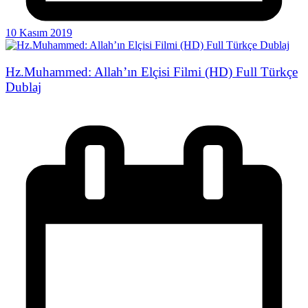
10 Kasım 2019
Hz.Muhammed: Allah’ın Elçisi Filmi (HD) Full Türkçe
Dublaj