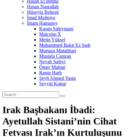
Hasan El Benna
Hasan Nasrallah
Hüseyin Beheşti
İmad Muğniye
İmam Hamaney
Kasım Süleymani
Malcolm X
Metin Yüksel
Muhammed Bakır Es Sadr
Murtaza Mutahhari
Mustafa Çamran
Nevab Safevi
Ömer Muhtar
Ragıp Harb
Şeyh Ahmed Yasin
Seyyid Kutup
Irak Başbakanı İbadi:
Ayetullah Sistani’nin Cihat
Fetvası Irak’ın Kurtuluşunu