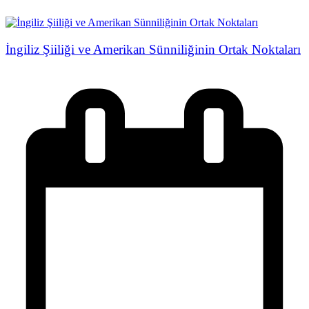
İngiliz Şiiliği ve Amerikan Sünniliğinin Ortak Noktaları