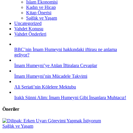
İslam Ekonomisi
Kadın ve Hicap
Kitap Önerisi
Sağlık ve Yaşam
Uncategorized
Vahdet Konusu
Vahdet Önderleri
BBC’nin İmam Humeyni hakkındaki iftirası ne anlama
geliyor?
İmam Humeyni’ye Atılan İftiralara Cevaplar
İmam Humeyni’nin Mücadele Takvimi
Ali Şeriati’nin Kölelere Mektubu
Iraklı Sünni Alim: İmam Humeyni Gibi İnsanlara Muhtacız!
Öneriler
Sağlık ve Yaşam