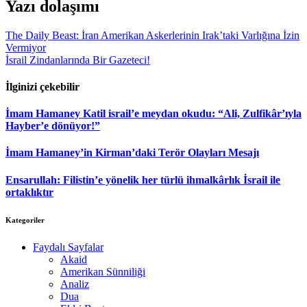
Yazı dolaşımı
The Daily Beast: İran Amerikan Askerlerinin Irak’taki Varlığına İzin
Vermiyor
İsrail Zindanlarında Bir Gazeteci!
İlginizi çekebilir
İmam Hamaney Katil israil’e meydan okudu: “Ali, Zulfikâr’ıyla
Hayber’e dönüyor!”
İmam Hamaney’in Kirman’daki Terör Olayları Mesajı
Ensarullah: Filistin’e yönelik her türlü ihmalkârlık İsrail ile
ortaklıktır
Kategoriler
Faydalı Sayfalar
Akaid
Amerikan Sünniliği
Analiz
Dua