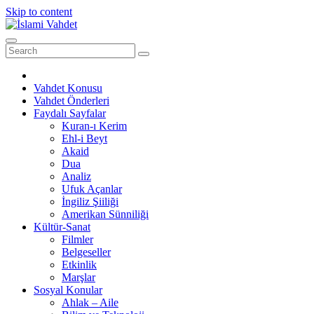
Skip to content
Vahdet Konusu
Vahdet Önderleri
Faydalı Sayfalar
Kuran-ı Kerim
Ehl-i Beyt
Akaid
Dua
Analiz
Ufuk Açanlar
İngiliz Şiiliği
Amerikan Sünniliği
Kültür-Sanat
Filmler
Belgeseller
Etkinlik
Marşlar
Sosyal Konular
Ahlak – Aile