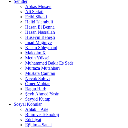
Şehitler
Abbas Musavi
Ali Şeriati
Fethi Şikaki
Halid İslambuli
Hasan El Benna
Hasan Nasrallah
Hüseyin Beheşti
İmad Muğniye
Kasım Süleymani
Malcolm X
Metin Yüksel
Muhammed Bakır Es Sadr
Murtaza Mutahhari
Mustafa Çamran
Nevab Safevi
Ömer Muhtar
Ragıp Harb
Şeyh Ahmed Yasin
Seyyid Kutup
Sosyal Konular
Ahlak – Aile
Bilim ve Teknoloji
Edebiyat
Eğitim – Sanat