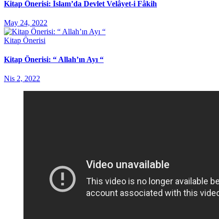
Kitap Önerisi: İslam’da Devlet Velâyet-i Fâkih
May 24, 2022
Kitap Önerisi
Kitap Önerisi: “ Allah’ın Ayı “
Nis 2, 2022