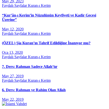
May 29, 2023
Faydalı Sayfalar
Kuran-ı Kerim
“Kur’ân-ı Kerim’in Nüzulünün Keyfiyeti ve Kadir Gecesi
Üzerine”
May 12, 2020
Faydalı Sayfalar
Kuran-ı Kerim
(ÖZEL) Şia Kuran’ın Tahrif Edildiğine İnanıyor mu?
Oca 13, 2020
Faydalı Sayfalar
Kuran-ı Kerim
7. Ders: Rahman Sadece Allah’tır
May 27, 2019
Faydalı Sayfalar
Kuran-ı Kerim
6. Ders: Rahman ve Rahim Olan Allah
May 22, 2019