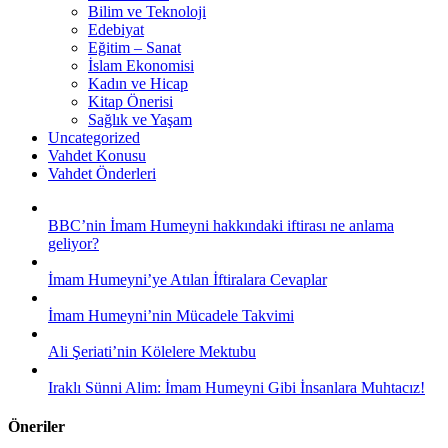
Bilim ve Teknoloji
Edebiyat
Eğitim – Sanat
İslam Ekonomisi
Kadın ve Hicap
Kitap Önerisi
Sağlık ve Yaşam
Uncategorized
Vahdet Konusu
Vahdet Önderleri
BBC’nin İmam Humeyni hakkındaki iftirası ne anlama
geliyor?
İmam Humeyni’ye Atılan İftiralara Cevaplar
İmam Humeyni’nin Mücadele Takvimi
Ali Şeriati’nin Kölelere Mektubu
Iraklı Sünni Alim: İmam Humeyni Gibi İnsanlara Muhtacız!
Öneriler