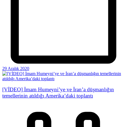
29 Aralık 2020
[VİDEO] İmam Humeyni’ye ve İran’a düşmanlığın
temellerinin atıldığı Amerika’daki toplantı