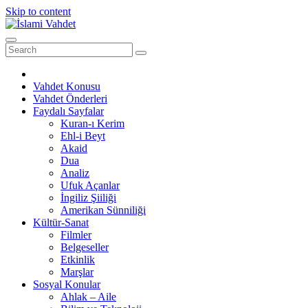
Skip to content
Vahdet Konusu
Vahdet Önderleri
Faydalı Sayfalar
Kuran-ı Kerim
Ehl-i Beyt
Akaid
Dua
Analiz
Ufuk Açanlar
İngiliz Şiiliği
Amerikan Sünniliği
Kültür-Sanat
Filmler
Belgeseller
Etkinlik
Marşlar
Sosyal Konular
Ahlak – Aile