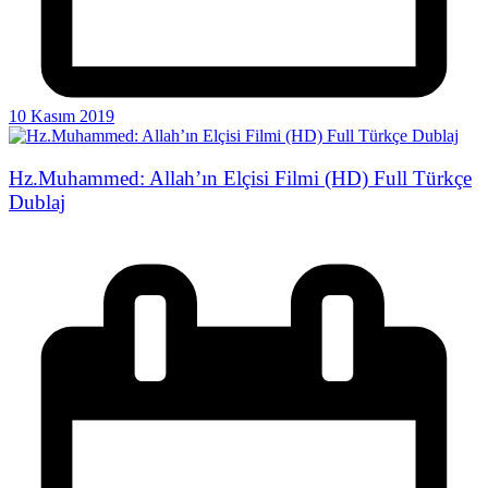
10 Kasım 2019
Hz.Muhammed: Allah’ın Elçisi Filmi (HD) Full Türkçe
Dublaj