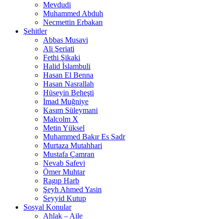
Mevdudi
Muhammed Abduh
Necmettin Erbakan
Şehitler
Abbas Musavi
Ali Şeriati
Fethi Şikaki
Halid İslambuli
Hasan El Benna
Hasan Nasrallah
Hüseyin Beheşti
İmad Muğniye
Kasım Süleymani
Malcolm X
Metin Yüksel
Muhammed Bakır Es Sadr
Murtaza Mutahhari
Mustafa Çamran
Nevab Safevi
Ömer Muhtar
Ragıp Harb
Şeyh Ahmed Yasin
Seyyid Kutup
Sosyal Konular
Ahlak – Aile