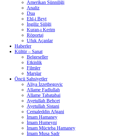
Amerikan Sünniliği
Analiz
Dua
Ehl-i Beyt
İngiliz Şiiliği
Kuran-ı Kerim
Röportaj
Ufuk Açanlar
Haberler
Kültür – Sanat
Belgeseller
Etkinlik
Filmler
Marşlar
Öncü Şahsiyetler
Aliya İzzetbegoviç
Allame Fadlullah
Allame Tabatabai
Ayetullah Behcet
Ayetullah Sistani
Cemaleddin Afgani
İmam Hamaney
İmam Humeyni
İmam Mücteba Hamaney
İmam Musa Sadr