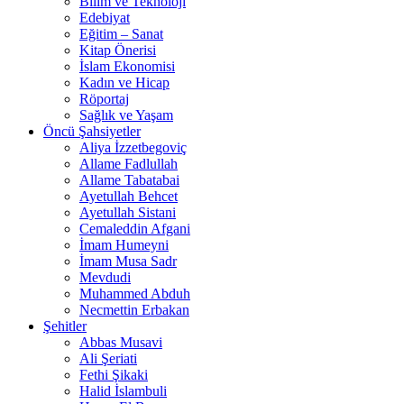
Bilim ve Teknoloji
Edebiyat
Eğitim – Sanat
Kitap Önerisi
İslam Ekonomisi
Kadın ve Hicap
Röportaj
Sağlık ve Yaşam
Öncü Şahsiyetler
Aliya İzzetbegoviç
Allame Fadlullah
Allame Tabatabai
Ayetullah Behcet
Ayetullah Sistani
Cemaleddin Afgani
İmam Humeyni
İmam Musa Sadr
Mevdudi
Muhammed Abduh
Necmettin Erbakan
Şehitler
Abbas Musavi
Ali Şeriati
Fethi Şikaki
Halid İslambuli