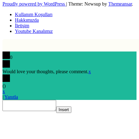
Proudly powered by WordPress
|
Theme: Newsup by
Themeansar
.
Kullanım Koşulları
Hakkımızda
İletişim
Youtube Kanalımız
0
Would love your thoughts, please comment.
x
(
)
x
|
Yanıtla
Insert