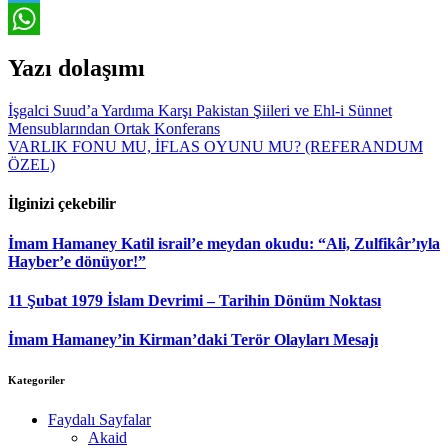
Telegram
WhatsApp
Yazı dolaşımı
İşgalci Suud’a Yardıma Karşı Pakistan Şiileri ve Ehl-i Sünnet
Mensublarından Ortak Konferans
VARLIK FONU MU, İFLAS OYUNU MU? (REFERANDUM
ÖZEL)
İlginizi çekebilir
İmam Hamaney Katil israil’e meydan okudu: “Ali, Zulfikâr’ıyla
Hayber’e dönüyor!”
11 Şubat 1979 İslam Devrimi – Tarihin Dönüm Noktası
İmam Hamaney’in Kirman’daki Terör Olayları Mesajı
Kategoriler
Faydalı Sayfalar
Akaid