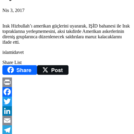
Nis 3, 2017
Irak Hizbullah’ı amerikan güçlerini uyararak, IŞİD bahanesi ile Irak
topraklarına yerleşmemesini, aksi takdirde Amerikan askerlerinin
direniş gruplarınca düzenlenecek saldırılara maruz kalacaklarını
ifade etti.
islamidavet
Share List
Share
Post
Print
Facebook
Twitter
LinkedIn
Email