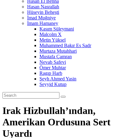
Hasan El Benna
Hasan Nasrallah
Hüseyin Beheşti
İmad Muğniye
İmam Hamaney
Kasım Süleymani
Malcolm X
Metin Yüksel
Muhammed Bakır Es Sadr
Murtaza Mutahhari
Mustafa Çamran
Nevab Safevi
Ömer Muhtar
Ragıp Harb
Şeyh Ahmed Yasin
Seyyid Kutup
Irak Hizbullah’ından,
Amerikan Ordusuna Sert
Uyardı