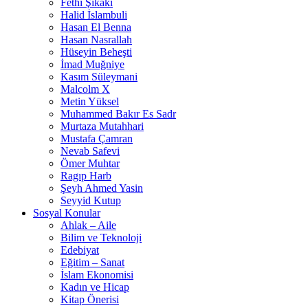
Fethi Şikaki
Halid İslambuli
Hasan El Benna
Hasan Nasrallah
Hüseyin Beheşti
İmad Muğniye
Kasım Süleymani
Malcolm X
Metin Yüksel
Muhammed Bakır Es Sadr
Murtaza Mutahhari
Mustafa Çamran
Nevab Safevi
Ömer Muhtar
Ragıp Harb
Şeyh Ahmed Yasin
Seyyid Kutup
Sosyal Konular
Ahlak – Aile
Bilim ve Teknoloji
Edebiyat
Eğitim – Sanat
İslam Ekonomisi
Kadın ve Hicap
Kitap Önerisi