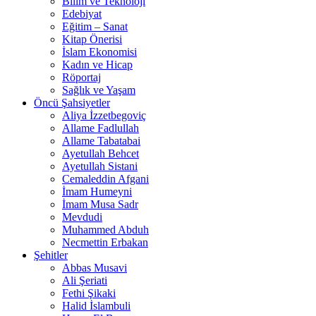
Bilim ve Teknoloji
Edebiyat
Eğitim – Sanat
Kitap Önerisi
İslam Ekonomisi
Kadın ve Hicap
Röportaj
Sağlık ve Yaşam
Öncü Şahsiyetler
Aliya İzzetbegoviç
Allame Fadlullah
Allame Tabatabai
Ayetullah Behcet
Ayetullah Sistani
Cemaleddin Afgani
İmam Humeyni
İmam Musa Sadr
Mevdudi
Muhammed Abduh
Necmettin Erbakan
Şehitler
Abbas Musavi
Ali Şeriati
Fethi Şikaki
Halid İslambuli