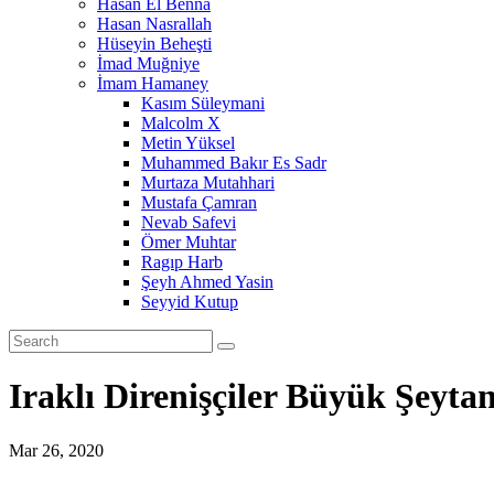
Hasan El Benna
Hasan Nasrallah
Hüseyin Beheşti
İmad Muğniye
İmam Hamaney
Kasım Süleymani
Malcolm X
Metin Yüksel
Muhammed Bakır Es Sadr
Murtaza Mutahhari
Mustafa Çamran
Nevab Safevi
Ömer Muhtar
Ragıp Harb
Şeyh Ahmed Yasin
Seyyid Kutup
Iraklı Direnişçiler Büyük Şeyt
Mar 26, 2020