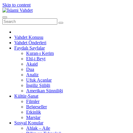
Skip to content
Vahdet Konusu
Vahdet Önderleri
Faydalı Sayfalar
Kuran-ı Kerim
Ehl-i Beyt
Akaid
Dua
Analiz
Ufuk Açanlar
İngiliz Şiiliği
Amerikan Sünniliği
Kültür-Sanat
Filmler
Belgeseller
Etkinlik
Marşlar
Sosyal Konular
Ahlak – Aile