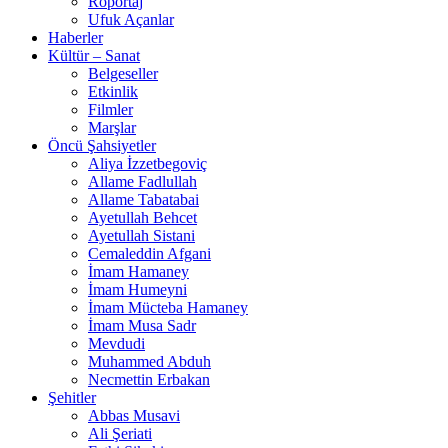
Röportaj
Ufuk Açanlar
Haberler
Kültür – Sanat
Belgeseller
Etkinlik
Filmler
Marşlar
Öncü Şahsiyetler
Aliya İzzetbegoviç
Allame Fadlullah
Allame Tabatabai
Ayetullah Behcet
Ayetullah Sistani
Cemaleddin Afgani
İmam Hamaney
İmam Humeyni
İmam Mücteba Hamaney
İmam Musa Sadr
Mevdudi
Muhammed Abduh
Necmettin Erbakan
Şehitler
Abbas Musavi
Ali Şeriati