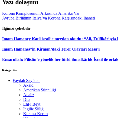
Yazı dolaşımı
Korona Komplosunun Arkasında Amerika Var
Avrupa Birliğinin İtalya’ya Korona Karşısındaki İhaneti
İlginizi çekebilir
İmam Hamaney Katil israil’e meydan okudu: “Ali, Zulfikâr’ıyla
İmam Hamaney’in Kirman’daki Terör Olayları Mesajı
Ensarullah: Filistin’e yönelik her türlü ihmalkârlık İsrail ile ortak
Kategoriler
Faydalı Sayfalar
Akaid
Amerikan Sünniliği
Analiz
Dua
Ehl-i Beyt
İngiliz Şiiliği
Kuran-ı Kerim