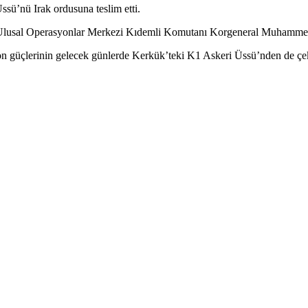
ü’nü Irak ordusuna teslim etti.
k Ulusal Operasyonlar Merkezi Kıdemli Komutanı Korgeneral Muhammed
on güçlerinin gelecek günlerde Kerkük’teki K1 Askeri Üssü’nden de çek