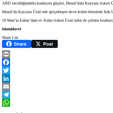
ABD öncülüğündeki koalisyon güçleri, Musul’daki Kayyara Askeri Üss
Musul’da Kayyara Üssü’nde gerçekleşen devir teslim töreninde Ira
19 Mart’ta Enbar’daki el- Kaim Askeri Üssü’nden de çekilen koalisy
islamidavet
Share List
Share
Post
Print
Facebook
Twitter
LinkedIn
Email
Telegram
WhatsApp