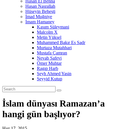
Hasan El Benna
Hasan Nasrallah
Hüseyin Beheşti
İmad Muğniye
İmam Hamaney
Kasım Süleymani
Malcolm X
Metin Yüksel
Muhammed Bakır Es Sadr
Murtaza Mutahhari
Mustafa Çamran
Nevab Safevi
Ömer Muhtar
Ragıp Harb
Şeyh Ahmed Yasin
Seyyid Kutup
İslam dünyası Ramazan’a
hangi gün başlıyor?
Haz 17, 2015