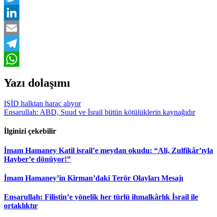
Twitter
LinkedIn
Email
Telegram
WhatsApp
Yazı dolaşımı
IŞİD halktan haraç alıyor
Ensarullah: ABD, Suud ve İsrail bütün kötülüklerin kaynağıdır
İlginizi çekebilir
İmam Hamaney Katil israil’e meydan okudu: “Ali, Zulfikâr’ıyla
Hayber’e dönüyor!”
İmam Hamaney’in Kirman’daki Terör Olayları Mesajı
Ensarullah: Filistin’e yönelik her türlü ihmalkârlık İsrail ile
ortaklıktır