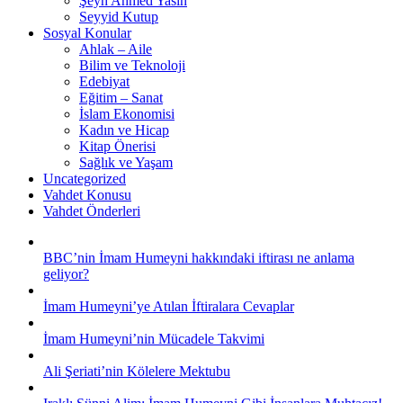
Şeyh Ahmed Yasin
Seyyid Kutup
Sosyal Konular
Ahlak – Aile
Bilim ve Teknoloji
Edebiyat
Eğitim – Sanat
İslam Ekonomisi
Kadın ve Hicap
Kitap Önerisi
Sağlık ve Yaşam
Uncategorized
Vahdet Konusu
Vahdet Önderleri
BBC’nin İmam Humeyni hakkındaki iftirası ne anlama
geliyor?
İmam Humeyni’ye Atılan İftiralara Cevaplar
İmam Humeyni’nin Mücadele Takvimi
Ali Şeriati’nin Kölelere Mektubu