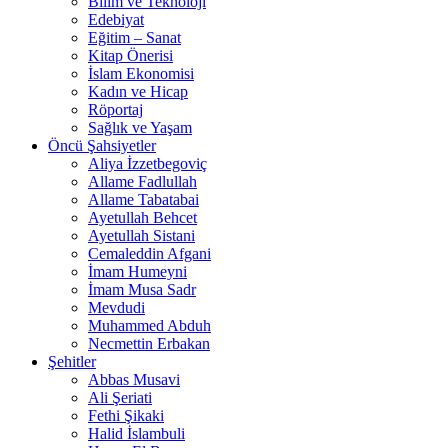
Bilim ve Teknoloji
Edebiyat
Eğitim – Sanat
Kitap Önerisi
İslam Ekonomisi
Kadın ve Hicap
Röportaj
Sağlık ve Yaşam
Öncü Şahsiyetler
Aliya İzzetbegoviç
Allame Fadlullah
Allame Tabatabai
Ayetullah Behcet
Ayetullah Sistani
Cemaleddin Afgani
İmam Humeyni
İmam Musa Sadr
Mevdudi
Muhammed Abduh
Necmettin Erbakan
Şehitler
Abbas Musavi
Ali Şeriati
Fethi Şikaki
Halid İslambuli