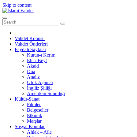
Skip to content
Vahdet Konusu
Vahdet Önderleri
Faydalı Sayfalar
Kuran-ı Kerim
Ehl-i Beyt
Akaid
Dua
Analiz
Ufuk Açanlar
İngiliz Şiiliği
Amerikan Sünniliği
Kültür-Sanat
Filmler
Belgeseller
Etkinlik
Marşlar
Sosyal Konular
Ahlak – Aile