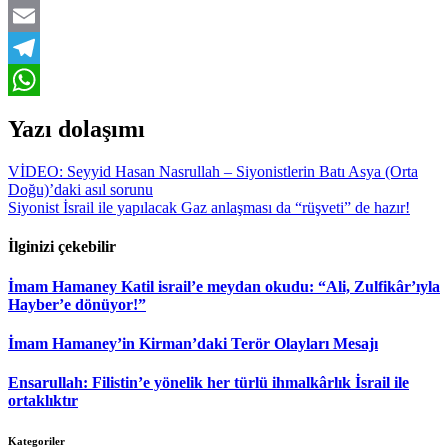
LinkedIn
Email
Telegram
WhatsApp
Yazı dolaşımı
VİDEO: Seyyid Hasan Nasrullah – Siyonistlerin Batı Asya (Orta
Doğu)’daki asıl sorunu
Siyonist İsrail ile yapılacak Gaz anlaşması da “rüşveti” de hazır!
İlginizi çekebilir
İmam Hamaney Katil israil’e meydan okudu: “Ali, Zulfikâr’ıyla
Hayber’e dönüyor!”
İmam Hamaney’in Kirman’daki Terör Olayları Mesajı
Ensarullah: Filistin’e yönelik her türlü ihmalkârlık İsrail ile
ortaklıktır
Kategoriler