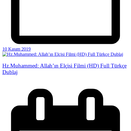
10 Kasım 2019
Hz.Muhammed: Allah’ın Elçisi Filmi (HD) Full Türkçe
Dublaj