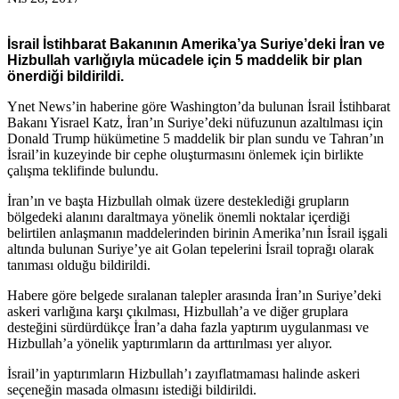
İsrail İstihbarat Bakanının Amerika’ya Suriye’deki İran ve
Hizbullah varlığıyla mücadele için 5 maddelik bir plan
önerdiği bildirildi.
Ynet News’in haberine göre Washington’da bulunan İsrail İstihbarat
Bakanı Yisrael Katz, İran’ın Suriye’deki nüfuzunun azaltılması için
Donald Trump hükümetine 5 maddelik bir plan sundu ve Tahran’ın
İsrail’in kuzeyinde bir cephe oluşturmasını önlemek için birlikte
çalışma teklifinde bulundu.
İran’ın ve başta Hizbullah olmak üzere desteklediği grupların
bölgedeki alanını daraltmaya yönelik önemli noktalar içerdiği
belirtilen anlaşmanın maddelerinden birinin Amerika’nın İsrail işgali
altında bulunan Suriye’ye ait Golan tepelerini İsrail toprağı olarak
tanıması olduğu bildirildi.
Habere göre belgede sıralanan talepler arasında İran’ın Suriye’deki
askeri varlığına karşı çıkılması, Hizbullah’a ve diğer gruplara
desteğini sürdürdükçe İran’a daha fazla yaptırım uygulanması ve
Hizbullah’a yönelik yaptırımların da arttırılması yer alıyor.
İsrail’in yaptırımların Hizbullah’ı zayıflatmaması halinde askeri
seçeneğin masada olmasını istediği bildirildi.