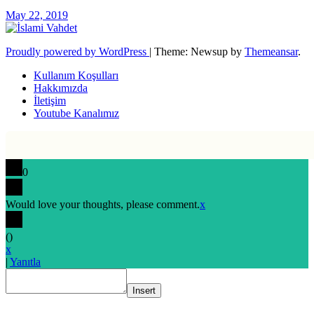
May 22, 2019
Proudly powered by WordPress
|
Theme: Newsup by
Themeansar
.
Kullanım Koşulları
Hakkımızda
İletişim
Youtube Kanalımız
0
Would love your thoughts, please comment.
x
(
)
x
|
Yanıtla
Insert