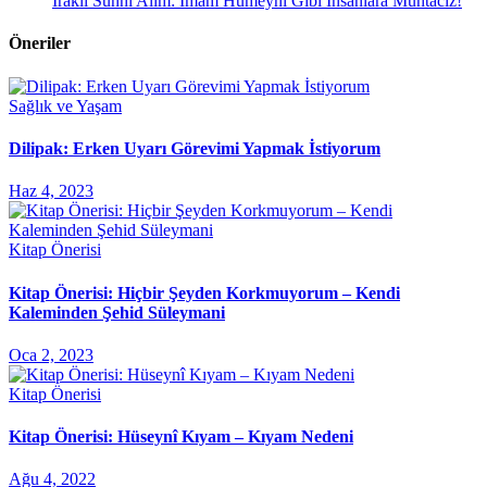
Iraklı Sünni Alim: İmam Humeyni Gibi İnsanlara Muhtacız!
Öneriler
Sağlık ve Yaşam
Dilipak: Erken Uyarı Görevimi Yapmak İstiyorum
Haz 4, 2023
Kitap Önerisi
Kitap Önerisi: Hiçbir Şeyden Korkmuyorum – Kendi
Kaleminden Şehid Süleymani
Oca 2, 2023
Kitap Önerisi
Kitap Önerisi: Hüseynî Kıyam – Kıyam Nedeni
Ağu 4, 2022