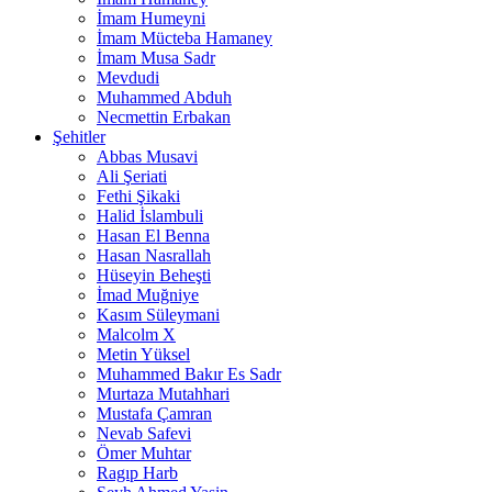
İmam Humeyni
İmam Mücteba Hamaney
İmam Musa Sadr
Mevdudi
Muhammed Abduh
Necmettin Erbakan
Şehitler
Abbas Musavi
Ali Şeriati
Fethi Şikaki
Halid İslambuli
Hasan El Benna
Hasan Nasrallah
Hüseyin Beheşti
İmad Muğniye
Kasım Süleymani
Malcolm X
Metin Yüksel
Muhammed Bakır Es Sadr
Murtaza Mutahhari
Mustafa Çamran
Nevab Safevi
Ömer Muhtar
Ragıp Harb