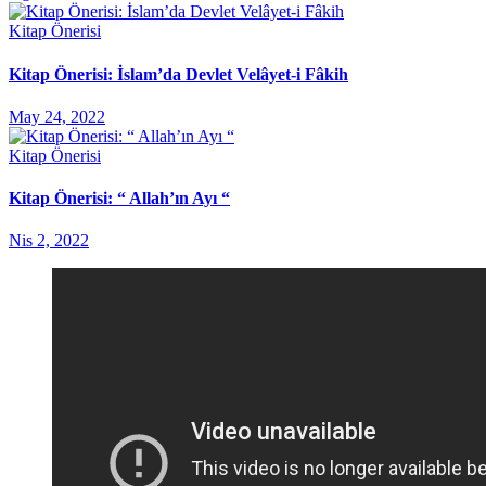
Kitap Önerisi
Kitap Önerisi: İslam’da Devlet Velâyet-i Fâkih
May 24, 2022
Kitap Önerisi
Kitap Önerisi: “ Allah’ın Ayı “
Nis 2, 2022