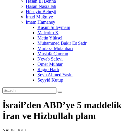
Hasan El Benna
Hasan Nasrallah
Hüseyin Beheşti
İmad Muğniye
İmam Hamaney
Kasım Süleymani
Malcolm X
Metin Yüksel
Muhammed Bakır Es Sadr
Murtaza Mutahhari
Mustafa Çamran
Nevab Safevi
Ömer Muhtar
Ragıp Harb
Şeyh Ahmed Yasin
Seyyid Kutup
İsrail’den ABD’ye 5 maddelik
İran ve Hizbullah planı
Nis 28, 2017