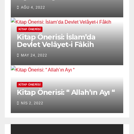
AĞU 4, 2022
KITAP ÖNERISI
Kitap Önerisi: İslam’da
Devlet Velâyet-i Fâkih
MAY 24, 2022
KITAP ÖNERISI
Kitap Önerisi: “ Allah’ın Ayı “
NIS 2, 2022