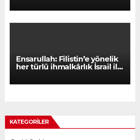
Mesajı
Ensarullah: Filistin’e yönelik
her türlü ihmalkârlık İsrail ile
ortaklıktır
KATEGORILER