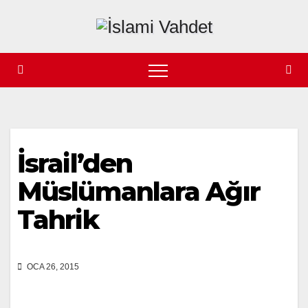
Skip
to
content
İsrail’den
Müslümanlara Ağır
Tahrik
OCA 26, 2015