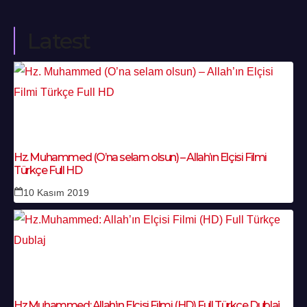
Latest
Hz. Muhammed (O’na selam olsun) – Allah’ın Elçisi Filmi
Türkçe Full HD
10 Kasım 2019
Hz.Muhammed: Allah’ın Elçisi Filmi (HD) Full Türkçe Dublaj