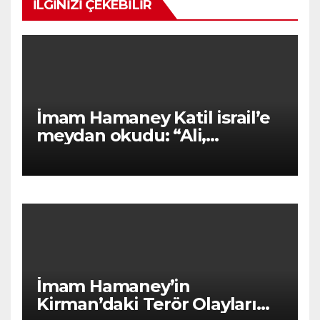
İLGINIZI ÇEKEBILIR
İmam Hamaney Katil israil’e
meydan okudu: “Ali,
Zulfikâr’ıyla Hayber’e
dönüyor!”
İmam Hamaney’in
Kirman’daki Terör Olayları