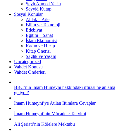
Şeyh Ahmed Yasin
Seyyid Kutup
Sosyal Konular
Ahlak – Aile
Bilim ve Teknoloji
Edebiyat
Eğitim – Sanat
İslam Ekonomisi
Kadın ve Hicap
Kitap Önerisi
Sağlık ve Yaşam
Uncategorized
Vahdet Konusu
Vahdet Önderleri
BBC’nin İmam Humeyni hakkındaki iftirası ne anlama
geliyor?
İmam Humeyni’ye Atılan İftiralara Cevaplar
İmam Humeyni’nin Mücadele Takvimi
Ali Şeriati’nin Kölelere Mektubu