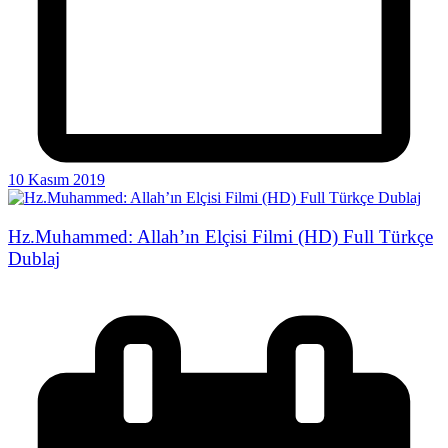
10 Kasım 2019
Hz.Muhammed: Allah’ın Elçisi Filmi (HD) Full Türkçe
Dublaj