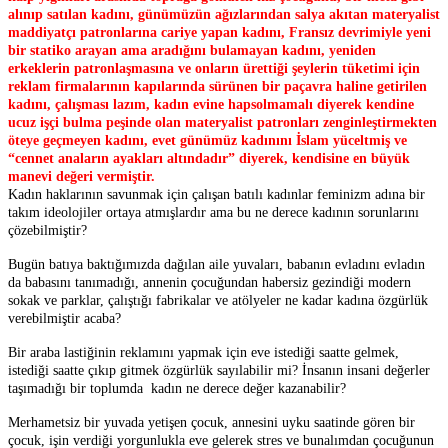
alınıp satılan kadını, günümüzün ağızlarından salya akıtan materyalist
maddiyatçı patronlarına cariye yapan kadını, Fransız devrimiyle yeni
bir statiko arayan ama aradığını bulamayan kadını, yeniden
erkeklerin patronlaşmasına ve onların ürettiği şeylerin tüketimi için
reklam firmalarının kapılarında sürünen bir paçavra haline getirilen
kadını, çalışması lazım, kadın evine hapsolmamalı diyerek kendine
ucuz işçi bulma peşinde olan materyalist patronları zenginleştirmekten
öteye geçmeyen kadını, evet günümüz kadınını İslam yüceltmiş ve
“cennet anaların ayakları altındadır” diyerek, kendisine en büyük
manevi değeri vermiştir.
Kadın haklarının savunmak için çalışan batılı kadınlar feminizm adına bir
takım ideolojiler ortaya atmışlardır ama bu ne derece kadının sorunlarını
çözebilmiştir?
Bugün batıya baktığımızda dağılan aile yuvaları, babanın evladını evladın
da babasını tanımadığı, annenin çocuğundan habersiz gezindiği modern
sokak ve parklar, çalıştığı fabrikalar ve atölyeler ne kadar kadına özgürlük
verebilmiştir acaba?
Bir araba lastiğinin reklamını yapmak için eve istediği saatte gelmek,
istediği saatte çıkıp gitmek özgürlük sayılabilir mi? İnsanın insani değerler
taşımadığı bir toplumda kadın
ne derece
değer kazanabilir?
Merhametsiz bir yuvada yetişen çocuk, annesini uyku saatinde gören bir
çocuk, işin verdiği yorgunlukla eve gelerek stres ve bunalımdan çocuğunun