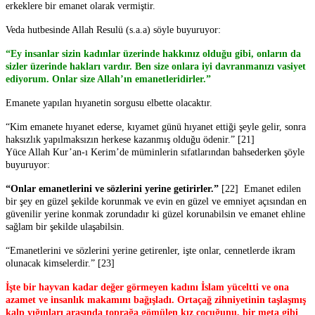
erkeklere bir emanet olarak vermiştir.
Veda hutbesinde Allah Resulü (s.a.a) söyle buyuruyor:
“Ey insanlar sizin kadınlar üzerinde hakkınız olduğu gibi, onların da
sizler üzerinde hakları vardır. Ben size onlara iyi davranmanızı vasiyet
ediyorum. Onlar size Allah’ın emanetleridirler.”
Emanete yapılan hıyanetin sorgusu elbette olacaktır.
“Kim emanete hıyanet ederse, kıyamet günü hıyanet ettiği şeyle gelir, sonra
haksızlık yapılmaksızın herkese kazanmış olduğu ödenir.” [21]
Yüce Allah Kur’an-ı Kerim’de müminlerin sıfatlarından bahsederken şöyle
buyuruyor:
“Onlar emanetlerini ve sözlerini yerine getirirler.”
[22] Emanet edilen
bir şey en güzel şekilde korunmak ve evin en güzel ve emniyet açısından en
güvenilir yerine konmak zorundadır ki güzel korunabilsin ve emanet ehline
sağlam bir şekilde ulaşabilsin.
“Emanetlerini ve sözlerini yerine getirenler, işte onlar, cennetlerde ikram
olunacak kimselerdir.” [23]
İşte bir hayvan kadar değer görmeyen kadını İslam yüceltti ve ona
azamet ve insanlık makamını bağışladı. Ortaçağ zihniyetinin taşlaşmış
kalp yığınları arasında toprağa gömülen kız çocuğunu, bir meta gibi