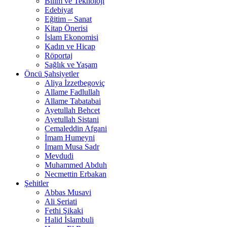
Bilim ve Teknoloji
Edebiyat
Eğitim – Sanat
Kitap Önerisi
İslam Ekonomisi
Kadın ve Hicap
Röportaj
Sağlık ve Yaşam
Öncü Şahsiyetler
Aliya İzzetbegoviç
Allame Fadlullah
Allame Tabatabai
Ayetullah Behcet
Ayetullah Sistani
Cemaleddin Afgani
İmam Humeyni
İmam Musa Sadr
Mevdudi
Muhammed Abduh
Necmettin Erbakan
Şehitler
Abbas Musavi
Ali Şeriati
Fethi Şikaki
Halid İslambuli