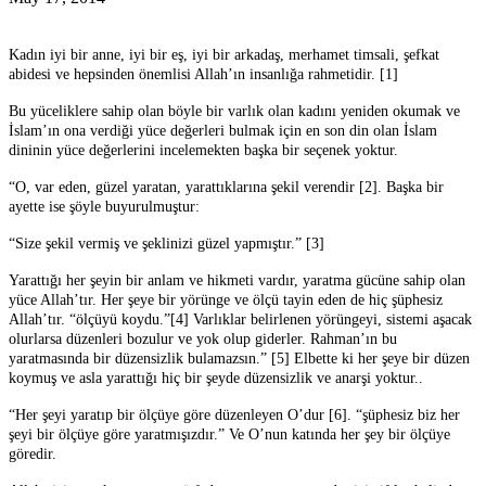
Kadın iyi bir anne, iyi bir eş, iyi bir arkadaş, merhamet timsali, şefkat
abidesi ve hepsinden önemlisi Allah’ın insanlığa rahmetidir. [1]
Bu yüceliklere sahip olan böyle bir varlık olan kadını yeniden okumak ve
İslam’ın ona verdiği yüce değerleri bulmak için en son din olan İslam
dininin yüce değerlerini incelemekten başka bir seçenek yoktur.
“O, var eden, güzel yaratan, yarattıklarına şekil verendir [2]. Başka bir
ayette ise şöyle buyurulmuştur:
“Size şekil vermiş ve şeklinizi güzel yapmıştır.” [3]
Yarattığı her şeyin bir anlam ve hikmeti vardır, yaratma gücüne sahip olan
yüce Allah’tır. Her şeye bir yörünge ve ölçü tayin eden de hiç şüphesiz
Allah’tır. “ölçüyü koydu.”[4] Varlıklar belirlenen yörüngeyi, sistemi aşacak
olurlarsa düzenleri bozulur ve yok olup giderler. Rahman’ın bu
yaratmasında bir düzensizlik bulamazsın.” [5] Elbette ki her şeye bir düzen
koymuş ve asla yarattığı hiç bir şeyde düzensizlik ve anarşi yoktur..
“Her şeyi yaratıp bir ölçüye göre düzenleyen O’dur
[6]
. “şüphesiz biz her
şeyi bir ölçüye göre yaratmışızdır.” Ve O’nun katında her şey bir ölçüye
göredir.