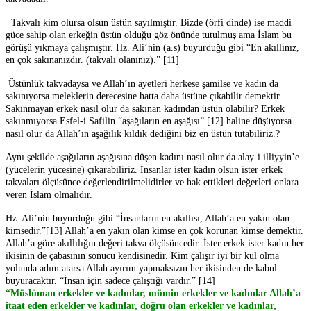
Takvalı kim olursa olsun üstün sayılmıştır. Bizde (örfi dinde) ise maddi
güce sahip olan erkeğin üstün olduğu göz önünde tutulmuş ama İslam bu
görüşü yıkmaya çalışmıştır. Hz. Ali’nin (a.s) buyurduğu gibi “En akıllınız,
en çok sakınanızdır. (takvalı olanınız).” [11]
Üstünlük takvadaysa ve Allah’ın ayetleri herkese şamilse ve kadın da
sakınıyorsa meleklerin derecesine hatta daha üstüne çıkabilir demektir.
Sakınmayan erkek nasıl olur da sakınan kadından üstün olabilir? Erkek
sakınmıyorsa Esfel-i Safilin “aşağıların en aşağısı” [12] haline düşüyorsa
nasıl olur da Allah’ın aşağılık kıldık dediğini biz en üstün tutabiliriz.?
Aynı şekilde aşağıların aşağısına düşen kadını nasıl olur da alay-i illiyyin’e
(yücelerin yücesine) çıkarabiliriz. İnsanlar ister kadın olsun ister erkek
takvaları ölçüsünce değerlendirilmelidirler ve hak ettikleri değerleri onlara
veren İslam olmalıdır.
Hz. Ali’nin buyurduğu gibi “İnsanların en akıllısı, Allah’a en yakın olan
kimsedir.”[13] Allah’a en yakın olan kimse en çok korunan kimse demektir.
Allah’a göre akıllılığın değeri takva ölçüsüncedir. İster erkek ister kadın her
ikisinin de çabasının sonucu kendisinedir. Kim çalışır iyi bir kul olma
yolunda adım atarsa Allah ayırım yapmaksızın her ikisinden de kabul
buyuracaktır. “İnsan için sadece çalıştığı vardır.” [14]
“Müslüman erkekler ve kadınlar, mümin erkekler ve kadınlar Allah’a
itaat eden erkekler ve kadınlar, doğru olan erkekler ve kadınlar,