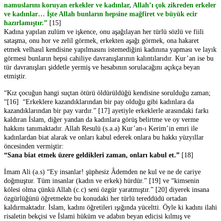
namuslarını koruyan erkekler ve kadınlar, Allah’ı çok zikreden erkeler
ve kadınlar… İşte Allah bunların hepsine mağfiret ve büyük ecir
hazırlamıştır.”
[15]
Kadına yapılan zulüm ve işkence, onu aşağılayan her türlü sözlü ve fiili
sataşma, onu hor ve zelil görmek, erkekten aşağı görmek, ona hakaret
etmek velhasıl kendisine yapılmasını istemediğini kadınına yapması ve layık
görmesi bunların hepsi cahiliye davranışlarının kalıntılarıdır. Kur’an ise bu
tür davranışları şiddetle yermiş ve hesabının sorulacağını açıkça beyan
etmiştir.
“Kız çocuğun hangi suçtan ötürü öldürüldüğü kendisine sorulduğu zaman;
“[16] “Erkeklere kazandıklarından bir pay olduğu gibi kadınlara da
kazandıklarından bir pay vardır.” [17] ayetiyle erkeklerle arasındaki farkı
kaldıran İslam, diğer yandan da kadınlara görüş belirtme ve oy verme
hakkını tanımaktadır. Allah Resulü (s.a.a) Kur’an-ı Kerim’in emri ile
kadınlardan biat alarak ve onları kabul ederek onlara bu hakkı yüzyıllar
öncesinden vermiştir:
“Sana biat etmek üzere geldikleri zaman, onları kabul et.”
[18]
İmam Ali (a.s) “Ey insanlar! şüphesiz Âdemden ne kul ve ne de cariye
doğmuştur. Tüm insanlar (kadın ve erkek) hürdür.” [19] ve “kimsenin
kölesi olma çünkü Allah (c.c) seni özgür yaratmıştır.” [20] diyerek insana
özgürlüğünü öğretmekte bu konudaki her türlü tereddüdü ortadan
kaldırmaktadır. İslam, kadını öğretileri ışığında yüceltti. Öyle ki kadını ilahi
risaletin bekçisi ve İslami hüküm ve adabın beyan edicisi kılmış ve