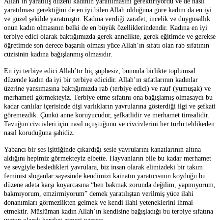
Allah’ın yaratılış düzeni kadının yaratılmasını gerektiriyordu ve de nasıl
yaratılması gerektiğini de en iyi bilen Allah olduğuna göre kadını da en iyi
ve güzel şekilde yaratmıştır. Kadına verdiği zarafet, incelik ve duygusallık
onun kadın olmasının belki de en büyük özelliklerindendir. Kadına en iyi
terbiye edici olarak baktığımızda gerek annelikte, gerek eğitimde ve gerekse
öğretimde son derece başarılı olması yüce Allah’ın sıfatı olan rab sıfatının
cüzisinin kadına bağışlanmış olmasıdır.
En iyi terbiye edici Allah’tır hiç şüphesiz; bununla birlikte toplumsal
düzende kadın da iyi bir terbiye edicidir. Allah’ın sıfatlarının kadınlar
üzerine yansımasına baktığımızda rab (terbiye edici) ve rauf (yumuşak) ve
merhameti görmekteyiz. Terbiye etme sıfatını ona bağışlamış olmasaydı bu
kadar canlılar içerisinde dişi varlıkların yavrularına gösterdiği ilgi ve şefkati
göremezdik. Çünkü anne koruyucudur, şefkatlidir ve merhamet timsalidir.
Tavuğun civcivleri için nasıl uçuştuğunu ve civcivlerini her türlü tehlikeden
nasıl koruduğuna şahidiz.
Yabancı bir ses işittiğinde çıkardığı sesle yavrularını kanatlarının altına
aldığını hepimiz görmekteyiz elbette. Hayvanların bile bu kadar merhamet
ve sevgiyle besledikleri yavrulara, biz insan olarak elimizdeki bir takım
feminist sloganlar sayesinde kendimizi kainatın yaratıcısının koyduğu bu
düzene adeta karşı koyarcasına “ben bakmak zorunda değilim, yapmıyorum,
bakmıyorum, emzirmiyorum” demek yaratılıştan verilmiş yüce ilahi
donanımları görmezlikten gelmek ve kendi ilahi yeteneklerini ihmal
etmektir. Müslüman kadın Allah’ın kendisine bağışladığı bu terbiye sıfatına