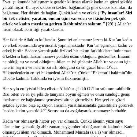
Evet, şu konuda birleşmemiz gerekir ki insan olarak kadın en güzel şekilde
yaratılmıştır. Bu ayet sadece erkekleri bağlamadığı gibi sadece kadınları da
bağlamaz. Her ikisini de bağlar. Çünkü kadın ve erkek (
“Ey insanlar! Sizi
bir tek nefisten yaratan, ondan eşini var eden ve ikisinden pek çok
erkek ve kadın meydana getiren Rabbinizden sakının.”
[29] ) Allah’ın
insan olarak belirttiği yaratıklarıdır.
Her ikisi de Allah’ın kullarıdır. Şunu iyi anlamamız lazım ki Kur’an kadın
ve erkek konusunda ayırımcılık yapmamaktadır. Kur’an açısından kadın ve
erkek birdir. Sadece yaratılıştaki fiziksel bir takım farklılıkların bulunması
erkeklerin kadınlardan manevi yönden üstün olduğunu göstermez. İnsanın
ne olduğunu ve nasıl olduğunu bilen en iyi şüphesiz Allah’tır ve onun için
nelerin hayırlı ve nelerin zararlı olduğunu da en güzel bilen O’dur.
Hükmedenlerin en iyi hükmedeni Allah’tır. Çünkü “Ehkemu’l hakimin”dir.
Elbette kadınlar hakkında en iyisini hükmetmiştir.
Her şeyin en iyisini bilen elbette Allah’tır çünkü O âlim sıfatının sahibidir.
Bizi bilen ve en iyi şekilde tanıyana boyun eğmeli ve onun sunduğu geniş
merhamet ve bağışlanma şemsiyesi altına girmeliyiz. Her şeyi en güzel
şekilde ayetler bize açıklıyor. İnsanın yaratılmasındaki güzellikleri görürsek,
“neden kadın yaratıldık?” Sorusunu da aşağılayarak soramayız herhalde.
Kadın var olmasaydı hiçbir şey var olmazdı. Çünkü âlemin yüzü suyu
hürmetine yaratıldığı ahir zaman peygamberini doğuran bir kadındır. Kadın
olmasaydı âlem var olmazdı. Muhammed Mustafa (s.a.a) var olmazdı.