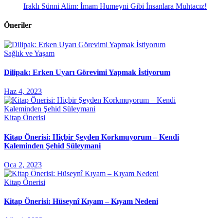
Iraklı Sünni Alim: İmam Humeyni Gibi İnsanlara Muhtacız!
Öneriler
Sağlık ve Yaşam
Dilipak: Erken Uyarı Görevimi Yapmak İstiyorum
Haz 4, 2023
Kitap Önerisi
Kitap Önerisi: Hiçbir Şeyden Korkmuyorum – Kendi
Kaleminden Şehid Süleymani
Oca 2, 2023
Kitap Önerisi
Kitap Önerisi: Hüseynî Kıyam – Kıyam Nedeni