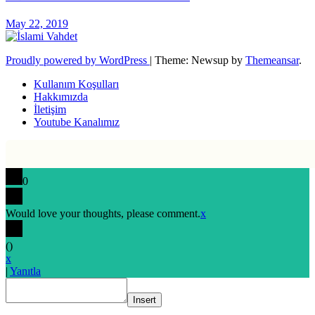
May 22, 2019
Proudly powered by WordPress
|
Theme: Newsup by
Themeansar
.
Kullanım Koşulları
Hakkımızda
İletişim
Youtube Kanalımız
0
Would love your thoughts, please comment.
x
(
)
x
|
Yanıtla
Insert