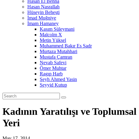
Hasan El Benna
Hasan Nasrallah
Hüseyin Beheşti
İmad Muğniye
İmam Hamaney
Kasım Süleymani
Malcolm X
Metin Yüksel
Muhammed Bakır Es Sadr
Murtaza Mutahhari
Mustafa Çamran
Nevab Safevi
Ömer Muhtar
Ragıp Harb
Şeyh Ahmed Yasin
Seyyid Kutup
Kadının Yaratılışı ve Toplumsal
Yeri
May 17, 2014