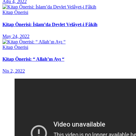
Ağu 4, 2022
Kitap Önerisi
Kitap Önerisi: İslam’da Devlet Velâyet-i Fâkih
May 24, 2022
Kitap Önerisi
Kitap Önerisi: “ Allah’ın Ayı “
Nis 2, 2022