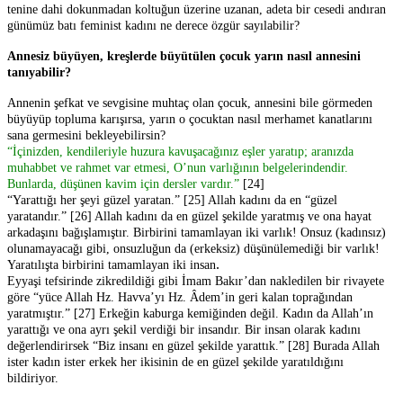
tenine dahi dokunmadan koltuğun üzerine uzanan, adeta bir cesedi andıran
günümüz batı feminist kadını ne derece özgür sayılabilir?
Annesiz büyüyen, kreşlerde büyütülen çocuk yarın nasıl annesini
tanıyabilir?
Annenin şefkat ve sevgisine muhtaç olan çocuk, annesini bile görmeden
büyüyüp topluma karışırsa, yarın o çocuktan nasıl merhamet kanatlarını
sana germesini bekleyebilirsin?
“İçinizden, kendileriyle huzura kavuşacağınız eşler yaratıp; aranızda
muhabbet ve rahmet var etmesi, O’nun varlığının belgelerindendir.
Bunlarda, düşünen kavim için dersler vardır.”
[24]
“Yarattığı her şeyi güzel yaratan.” [25] Allah kadını da en “güzel
yaratandır.” [26] Allah kadını da en güzel şekilde yaratmış ve ona hayat
arkadaşını bağışlamıştır. Birbirini tamamlayan iki varlık! Onsuz (kadınsız)
olunamayacağı gibi, onsuzluğun da (erkeksiz) düşünülemediği bir varlık!
.
Yaratılışta birbirini tamamlayan iki insan
Eyyaşi tefsirinde zikredildiği gibi İmam Bakır’dan nakledilen bir rivayete
göre “yüce Allah Hz. Havva’yı Hz. Âdem’in geri kalan toprağından
yaratmıştır.” [27] Erkeğin kaburga kemiğinden değil. Kadın da Allah’ın
yarattığı ve ona ayrı şekil verdiği bir insandır. Bir insan olarak kadını
değerlendirirsek “Biz insanı en güzel şekilde yarattık.” [28] Burada Allah
ister kadın ister erkek her ikisinin de en güzel şekilde yaratıldığını
bildiriyor.