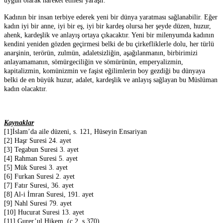
uygun olarak hareket etmesi yaraşır.
Kadının bir insan terbiye ederek yeni bir dünya yaratması sağlanabilir. Eğer
kadın iyi bir anne, iyi bir eş, iyi bir kardeş olursa her şeyde düzen, huzur,
ahenk, kardeşlik ve anlayış ortaya çıkacaktır. Yeni bir milenyumda kadının
kendini yeniden gözden geçirmesi belki de bu çirkefliklerle dolu, her türlü
anarşinin, terörün, zulmün, adaletsizliğin, aşağılanmanın, birbirimizi
anlayamamanın, sömürgeciliğin ve sömürünün, emperyalizmin,
kapitalizmin, komünizmin ve faşist eğilimlerin boy gezdiği bu dünyaya
belki de en büyük huzur, adalet, kardeşlik ve anlayış sağlayan bu Müslüman
kadın olacaktır.
Kaynaklar
[1]İslam’da aile düzeni, s. 121, Hüseyin Ensariyan
[2] Haşr Suresi 24. ayet
[3] Tegabun Suresi 3. ayet
[4] Rahman Suresi 5. ayet
[5] Mük Suresi 3. ayet
[6] Furkan Suresi 2. ayet
[7] Fatır Suresi, 36. ayet
[8] Al-i İmran Suresi, 191. ayet
[9] Nahl Suresi 79. ayet
[10] Hucurat Suresi 13. ayet
[11] Gurer’ul Hikem, (c.2, s.370)