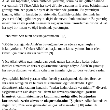
Allah sizi topraktan, sonra nütfeden yaratmış, sonra da sizi çiftler halinde
var etmiştir.[7] Yüce Allah her şeyi çiftiyle yaratmıştır. Evrene baktığımızda
gördüğümüz her şeyin bir eşini de beraberinde görürüz. Bu yaratılışın
kanunu, Allah’ın kurduğu bir sistemdir. Özellikle canlılar âleminde her
şeyin eri olduğu gibi her şeyin dişisi de mevcut bulunmaktadır. Bu yaratılış
sisteminin en iyi şekilde işlemesini sağlayan temel unsurlardan biridir. Allah
her şeyi bir nizam ve ölçü içerisinde yaratmıştır.
“Rabbimiz! Sen bunu boşuna yaratmadın.” [8]
“Göğün boşluğunda Allah’ın buyruğuna boyun eğerek uçan kuşlara
bakmıyorlar mı? Onları Allah’tan başka tutan kimse yoktur. İman eden
kavim için bunda dersler vardır.” [9]
Yüce Allah gökte uçan kuşlardan yerde gezen karıncalara kadar bakıp
ibretler almamızı ve dersler çıkarmamızı tavsiye ediyor. Allah’ın yarattığı
her şeyde düşünen ve aklını çalıştıran insanlar için bir ders ve ibret vardır.
Aynı şekilde bizleri yaratan Allah kendi yaratılışımızda da nice ibret ve
derslerin olduğunu ve bunları düşünmemizi öğütlemektedir. Eğer
düşünürsek asla kadının kendisini “neden kadın olarak yaratıldım?” diyerek
aşağılamasının asla doğru ve İslami bir davranış olmadığını görürüz.
İslamiyet, cahili sistemlerde kadını saplandığı zillet batağından
kurtararak izzetin zirvesine ulaştırmaktadır.
“Şüphesiz, Allah katında en
değerliniz, O’na karsı gelmekten en çok sakınanızdır.” [10] üstünlük
takvadadır.