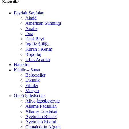
Kategoriler
Faydalı Sayfalar
Akaid
Amerikan Sünniliği
Analiz
Dua
Ehl-i Beyt
İngiliz Şiiliği
Kuran-ı Kerim
Röportaj
Ufuk Açanlar
Haberler
Kültür – Sanat
Belgeseller
Etkinlik
Filmler
Marşlar
Öncü Şahsiyetler
Aliya İzzetbegoviç
Allame Fadlullah
Allame Tabatabai
Ayetullah Behcet
Ayetullah Sistani
Cemaleddin Afgani