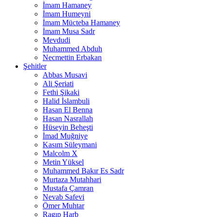
İmam Hamaney
İmam Humeyni
İmam Mücteba Hamaney
İmam Musa Sadr
Mevdudi
Muhammed Abduh
Necmettin Erbakan
Şehitler
Abbas Musavi
Ali Şeriati
Fethi Şikaki
Halid İslambuli
Hasan El Benna
Hasan Nasrallah
Hüseyin Beheşti
İmad Muğniye
Kasım Süleymani
Malcolm X
Metin Yüksel
Muhammed Bakır Es Sadr
Murtaza Mutahhari
Mustafa Çamran
Nevab Safevi
Ömer Muhtar
Ragıp Harb