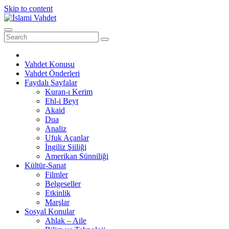
Skip to content
Vahdet Konusu
Vahdet Önderleri
Faydalı Sayfalar
Kuran-ı Kerim
Ehl-i Beyt
Akaid
Dua
Analiz
Ufuk Açanlar
İngiliz Şiiliği
Amerikan Sünniliği
Kültür-Sanat
Filmler
Belgeseller
Etkinlik
Marşlar
Sosyal Konular
Ahlak – Aile