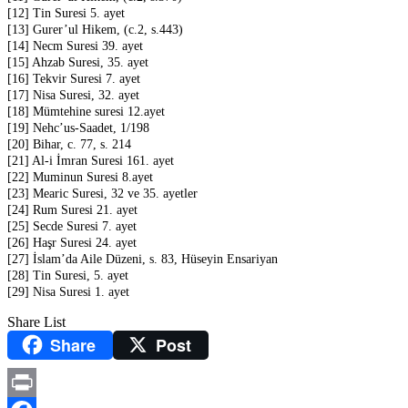
[12] Tin Suresi 5. ayet
[13] Gurer’ul Hikem, (c.2, s.443)
[14] Necm Suresi 39. ayet
[15] Ahzab Suresi, 35. ayet
[16] Tekvir Suresi 7. ayet
[17] Nisa Suresi, 32. ayet
[18] Mümtehine suresi 12.ayet
[19] Nehc’us-Saadet, 1/198
[20] Bihar, c. 77, s. 214
[21] Al-i İmran Suresi 161. ayet
[22] Muminun Suresi 8.ayet
[23] Mearic Suresi, 32 ve 35. ayetler
[24] Rum Suresi 21. ayet
[25] Secde Suresi 7. ayet
[26] Haşr Suresi 24. ayet
[27] İslam’da Aile Düzeni, s. 83, Hüseyin Ensariyan
[28] Tin Suresi, 5. ayet
[29] Nisa Suresi 1. ayet
Share List
Share
Post