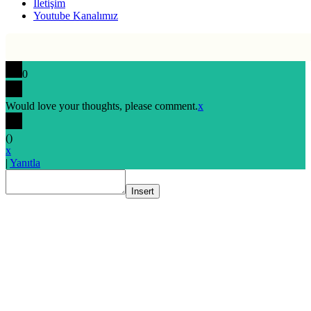
İletişim
Youtube Kanalımız
0
Would love your thoughts, please comment.
x
(
)
x
|
Yanıtla
Insert