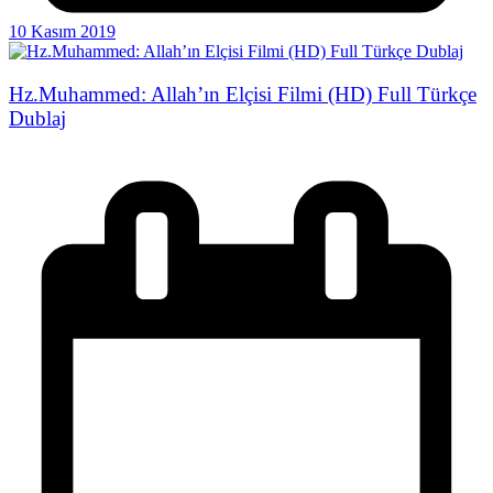
10 Kasım 2019
Hz.Muhammed: Allah’ın Elçisi Filmi (HD) Full Türkçe
Dublaj