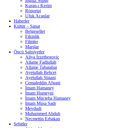
İngiliz Şiiliği
Kuran-ı Kerim
Röportaj
Ufuk Açanlar
Haberler
Kültür – Sanat
Belgeseller
Etkinlik
Filmler
Marşlar
Öncü Şahsiyetler
Aliya İzzetbegoviç
Allame Fadlullah
Allame Tabatabai
Ayetullah Behcet
Ayetullah Sistani
Cemaleddin Afgani
İmam Hamaney
İmam Humeyni
İmam Mücteba Hamaney
İmam Musa Sadr
Mevdudi
Muhammed Abduh
Necmettin Erbakan
Şehitler