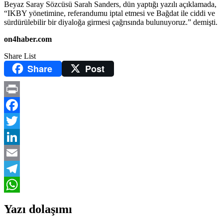
Beyaz Saray Sözcüsü Sarah Sanders, dün yaptığı yazılı açıklamada,
“IKBY yönetimine, referandumu iptal etmesi ve Bağdat ile ciddi ve
sürdürülebilir bir diyaloğa girmesi çağrısında bulunuyoruz.” demişti.
on4haber.com
Share List
Share
Post
Print
Facebook
Twitter
LinkedIn
Email
Telegram
WhatsApp
Yazı dolaşımı