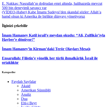
E. Nakkaş: Nasrallah’ın doğrudan emri altında, halihazırda mevcut
500 bin deneyimli savaşçı var
(VİDEO-Haber) Kabe İmamı Sudeysi’den skandal sözler: Allah’a
hamd olsun ki Amerika ile birlikte dünyayı yönetiyoruz
İlginizi çekebilir
İmam Hamaney Katil israil’e meydan okudu: “Ali, Zulfikâr’ıyla
Hayber’e dönüyor!”
İmam Hamaney’in Kirman’daki Terör Olayları Mesajı
Ensarullah: Filistin’e yönelik her türlü ihmalkârlık İsrail ile
ortaklıktır
Kategoriler
Faydalı Sayfalar
Akaid
Amerikan Sünniliği
Analiz
Dua
Ehl-i Beyt