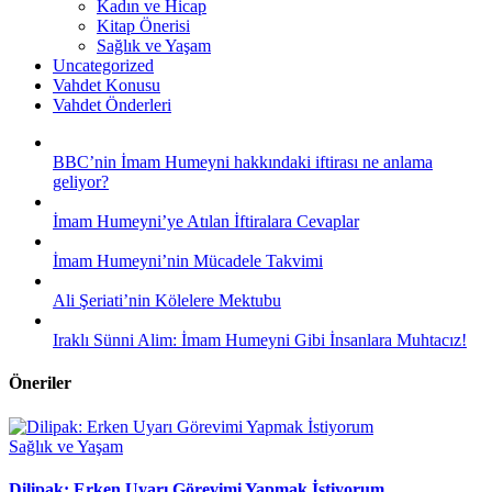
Kadın ve Hicap
Kitap Önerisi
Sağlık ve Yaşam
Uncategorized
Vahdet Konusu
Vahdet Önderleri
BBC’nin İmam Humeyni hakkındaki iftirası ne anlama
geliyor?
İmam Humeyni’ye Atılan İftiralara Cevaplar
İmam Humeyni’nin Mücadele Takvimi
Ali Şeriati’nin Kölelere Mektubu
Iraklı Sünni Alim: İmam Humeyni Gibi İnsanlara Muhtacız!
Öneriler
Sağlık ve Yaşam
Dilipak: Erken Uyarı Görevimi Yapmak İstiyorum