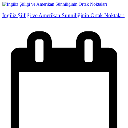
İngiliz Şiiliği ve Amerikan Sünniliğinin Ortak Noktaları