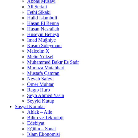
Abbas Musavi
Ali Şeriati
Fethi Şikaki
Halid İslambuli
Hasan El Benna
Hasan Nasrallah
Hüseyin Beheşti
İmad Muğniye
Kasım Süleymani
Malcolm X
Metin Yüksel
Muhammed Bakır Es Sadr
Murtaza Mutahhari
Mustafa Çamran
Nevab Safevi
Ömer Muhtar
Ragıp Harb
Şeyh Ahmed Yasin
Seyyid Kutup
Sosyal Konular
Ahlak – Aile
Bilim ve Teknoloji
Edebiyat
Eğitim – Sanat
İslam Ekonomisi