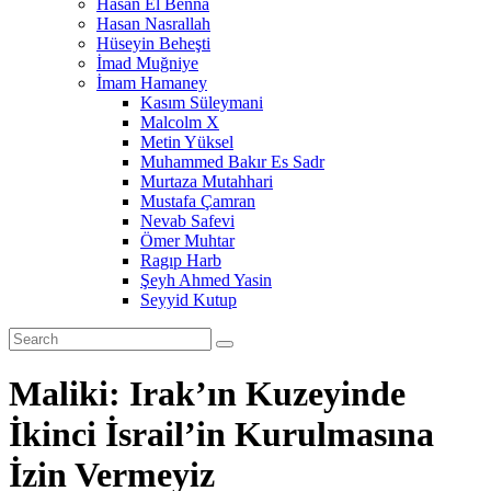
Hasan El Benna
Hasan Nasrallah
Hüseyin Beheşti
İmad Muğniye
İmam Hamaney
Kasım Süleymani
Malcolm X
Metin Yüksel
Muhammed Bakır Es Sadr
Murtaza Mutahhari
Mustafa Çamran
Nevab Safevi
Ömer Muhtar
Ragıp Harb
Şeyh Ahmed Yasin
Seyyid Kutup
Maliki: Irak’ın Kuzeyinde
İkinci İsrail’in Kurulmasına
İzin Vermeyiz