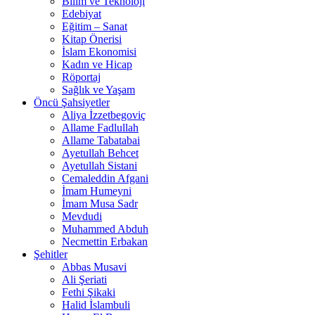
Bilim ve Teknoloji
Edebiyat
Eğitim – Sanat
Kitap Önerisi
İslam Ekonomisi
Kadın ve Hicap
Röportaj
Sağlık ve Yaşam
Öncü Şahsiyetler
Aliya İzzetbegoviç
Allame Fadlullah
Allame Tabatabai
Ayetullah Behcet
Ayetullah Sistani
Cemaleddin Afgani
İmam Humeyni
İmam Musa Sadr
Mevdudi
Muhammed Abduh
Necmettin Erbakan
Şehitler
Abbas Musavi
Ali Şeriati
Fethi Şikaki
Halid İslambuli