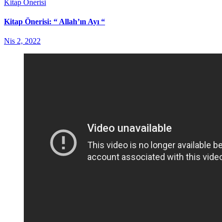
Kitap Önerisi
Kitap Önerisi: “ Allah’ın Ayı “
Nis 2, 2022