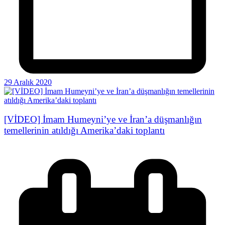
29 Aralık 2020
[VİDEO] İmam Humeyni’ye ve İran’a düşmanlığın
temellerinin atıldığı Amerika’daki toplantı