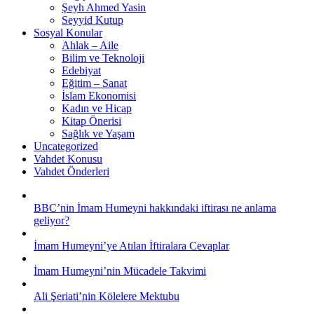
Şeyh Ahmed Yasin
Seyyid Kutup
Sosyal Konular
Ahlak – Aile
Bilim ve Teknoloji
Edebiyat
Eğitim – Sanat
İslam Ekonomisi
Kadın ve Hicap
Kitap Önerisi
Sağlık ve Yaşam
Uncategorized
Vahdet Konusu
Vahdet Önderleri
BBC’nin İmam Humeyni hakkındaki iftirası ne anlama
geliyor?
İmam Humeyni’ye Atılan İftiralara Cevaplar
İmam Humeyni’nin Mücadele Takvimi
Ali Şeriati’nin Kölelere Mektubu