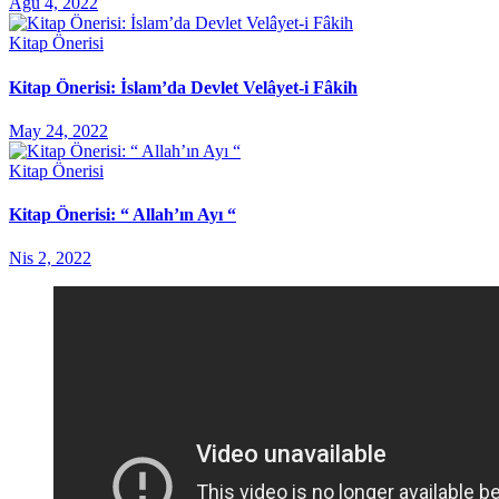
Ağu 4, 2022
Kitap Önerisi
Kitap Önerisi: İslam’da Devlet Velâyet-i Fâkih
May 24, 2022
Kitap Önerisi
Kitap Önerisi: “ Allah’ın Ayı “
Nis 2, 2022