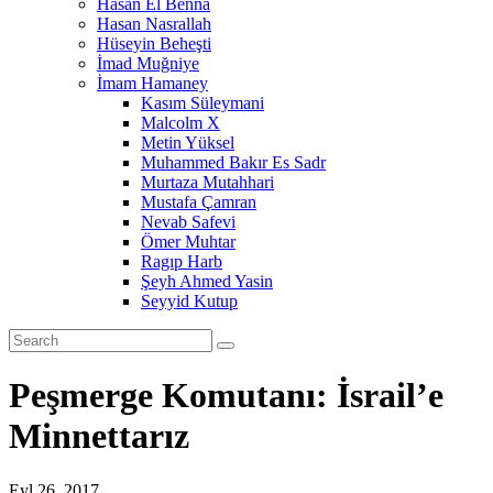
Hasan El Benna
Hasan Nasrallah
Hüseyin Beheşti
İmad Muğniye
İmam Hamaney
Kasım Süleymani
Malcolm X
Metin Yüksel
Muhammed Bakır Es Sadr
Murtaza Mutahhari
Mustafa Çamran
Nevab Safevi
Ömer Muhtar
Ragıp Harb
Şeyh Ahmed Yasin
Seyyid Kutup
Peşmerge Komutanı: İsrail’e
Minnettarız
Eyl 26, 2017