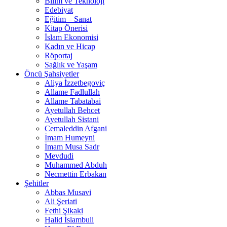
Bilim ve Teknoloji
Edebiyat
Eğitim – Sanat
Kitap Önerisi
İslam Ekonomisi
Kadın ve Hicap
Röportaj
Sağlık ve Yaşam
Öncü Şahsiyetler
Aliya İzzetbegoviç
Allame Fadlullah
Allame Tabatabai
Ayetullah Behcet
Ayetullah Sistani
Cemaleddin Afgani
İmam Humeyni
İmam Musa Sadr
Mevdudi
Muhammed Abduh
Necmettin Erbakan
Şehitler
Abbas Musavi
Ali Şeriati
Fethi Şikaki
Halid İslambuli