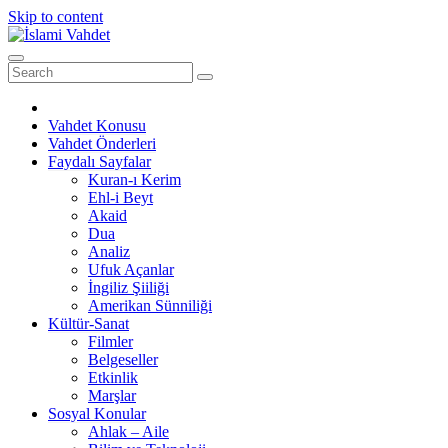
Skip to content
Vahdet Konusu
Vahdet Önderleri
Faydalı Sayfalar
Kuran-ı Kerim
Ehl-i Beyt
Akaid
Dua
Analiz
Ufuk Açanlar
İngiliz Şiiliği
Amerikan Sünniliği
Kültür-Sanat
Filmler
Belgeseller
Etkinlik
Marşlar
Sosyal Konular
Ahlak – Aile