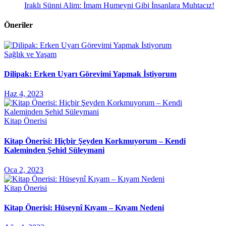
Iraklı Sünni Alim: İmam Humeyni Gibi İnsanlara Muhtacız!
Öneriler
Sağlık ve Yaşam
Dilipak: Erken Uyarı Görevimi Yapmak İstiyorum
Haz 4, 2023
Kitap Önerisi
Kitap Önerisi: Hiçbir Şeyden Korkmuyorum – Kendi
Kaleminden Şehid Süleymani
Oca 2, 2023
Kitap Önerisi
Kitap Önerisi: Hüseynî Kıyam – Kıyam Nedeni