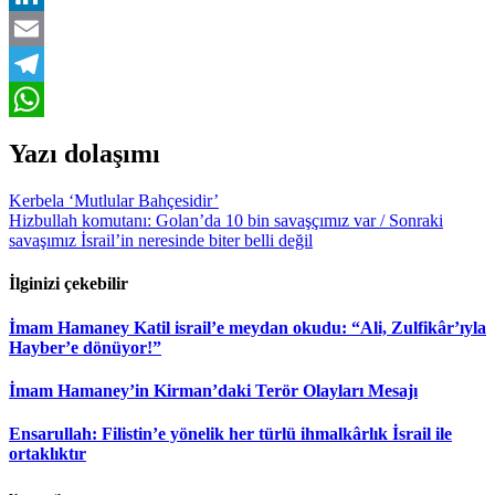
LinkedIn
Email
Telegram
WhatsApp
Yazı dolaşımı
Kerbela ‘Mutlular Bahçesidir’
Hizbullah komutanı: Golan’da 10 bin savaşçımız var / Sonraki
savaşımız İsrail’in neresinde biter belli değil
İlginizi çekebilir
İmam Hamaney Katil israil’e meydan okudu: “Ali, Zulfikâr’ıyla
Hayber’e dönüyor!”
İmam Hamaney’in Kirman’daki Terör Olayları Mesajı
Ensarullah: Filistin’e yönelik her türlü ihmalkârlık İsrail ile
ortaklıktır