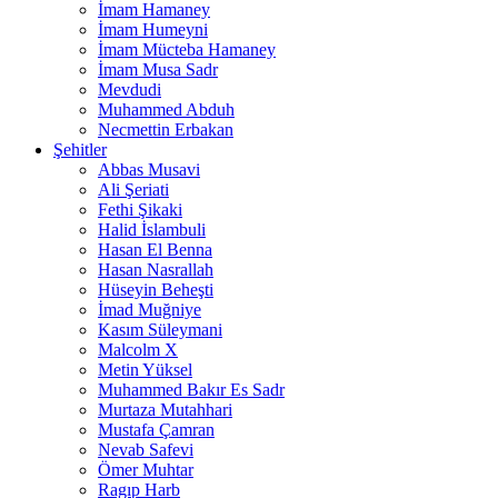
İmam Hamaney
İmam Humeyni
İmam Mücteba Hamaney
İmam Musa Sadr
Mevdudi
Muhammed Abduh
Necmettin Erbakan
Şehitler
Abbas Musavi
Ali Şeriati
Fethi Şikaki
Halid İslambuli
Hasan El Benna
Hasan Nasrallah
Hüseyin Beheşti
İmad Muğniye
Kasım Süleymani
Malcolm X
Metin Yüksel
Muhammed Bakır Es Sadr
Murtaza Mutahhari
Mustafa Çamran
Nevab Safevi
Ömer Muhtar
Ragıp Harb