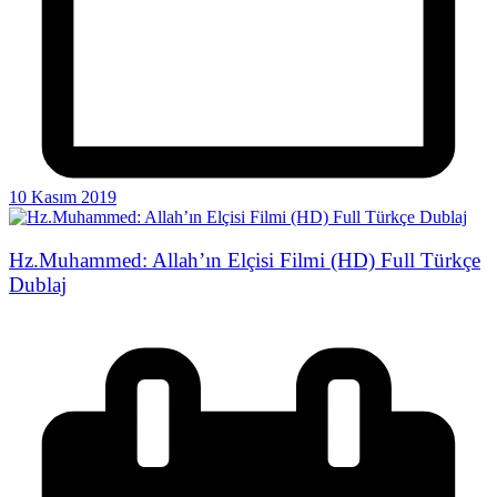
10 Kasım 2019
Hz.Muhammed: Allah’ın Elçisi Filmi (HD) Full Türkçe
Dublaj