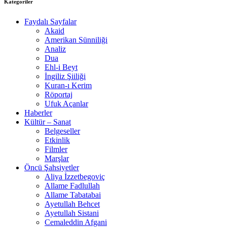
Kategoriler
Faydalı Sayfalar
Akaid
Amerikan Sünniliği
Analiz
Dua
Ehl-i Beyt
İngiliz Şiiliği
Kuran-ı Kerim
Röportaj
Ufuk Açanlar
Haberler
Kültür – Sanat
Belgeseller
Etkinlik
Filmler
Marşlar
Öncü Şahsiyetler
Aliya İzzetbegoviç
Allame Fadlullah
Allame Tabatabai
Ayetullah Behcet
Ayetullah Sistani
Cemaleddin Afgani