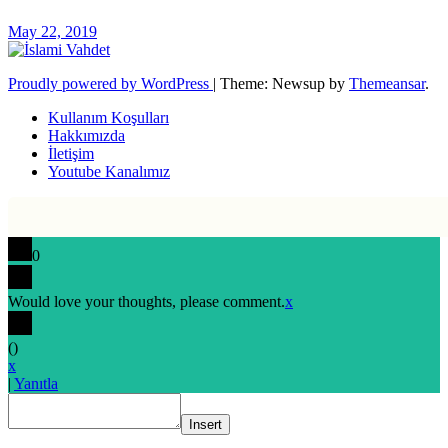
May 22, 2019
Proudly powered by WordPress
|
Theme: Newsup by
Themeansar
.
Kullanım Koşulları
Hakkımızda
İletişim
Youtube Kanalımız
0
Would love your thoughts, please comment.
x
(
)
x
|
Yanıtla
Insert