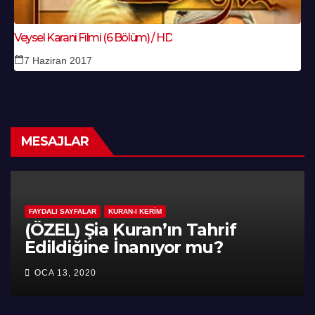
Veysel Karani Filmi (6 Bölüm) / HD
7 Haziran 2017
MESAJLAR
FAYDALI SAYFALAR
KURAN-I KERIM
FAYDA
(ÖZEL) Şia Kuran’ın Tahrif
7.
Edildiğine İnanıyor mu?
All
OCA 13, 2020
MAY