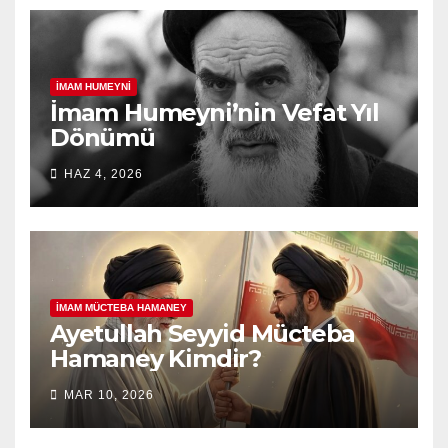
İMAM HUMEYNI
İmam Humeyni’nin Vefat Yıl
Dönümü
HAZ 4, 2026
İMAM MÜCTEBA HAMANEY
Ayetullah Seyyid Mücteba
Hamaney Kimdir?
MAR 10, 2026