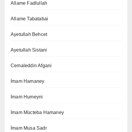
Allame Fadlullah
Allame Tabatabai
Ayetullah Behcet
Ayetullah Sistani
Cemaleddin Afgani
İmam Hamaney
İmam Humeyni
İmam Mücteba Hamaney
İmam Musa Sadr