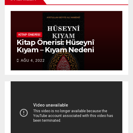
KITAP ÖNERISI
KITAP ÖNER
Kitap Önerisi: Hüseynî
Kitap
Kıyam – Kıyam Nedeni
Devle
AĞU 4, 2022
MAY 24,