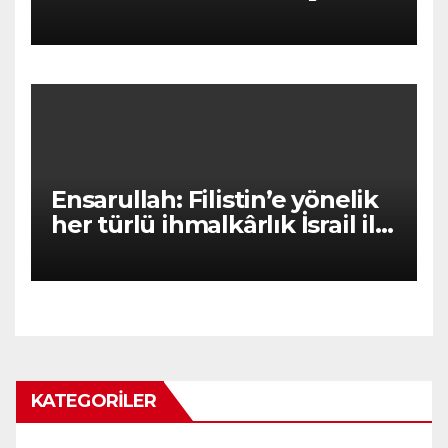
Mesajı
Ensarullah: Filistin’e yönelik
her türlü ihmalkârlık İsrail ile
ortaklıktır
KATEGORILER