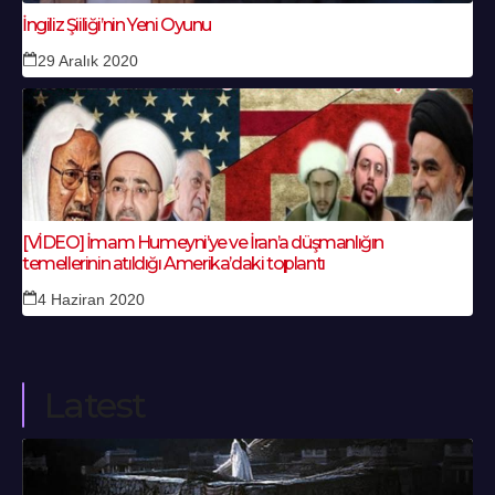
İngiliz Şiiliği’nin Yeni Oyunu
29 Aralık 2020
[VİDEO] İmam Humeyni’ye ve İran’a düşmanlığın
temellerinin atıldığı Amerika’daki toplantı
4 Haziran 2020
Latest