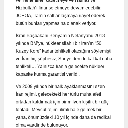
ve Yemenlileri katletmeye ve Hamas ve
Hizbullah’ı finanse etmeye devam edebilir.
JCPOA, İran’ın salt anlaşmaya riayet ederek
bütün bunları yapmasına olanak veriyor.
İsrail Başbakanı Benyamin Netanyahu 2013
yılında BM’ye, nükleer silahlı bir İran’ın “50
Kuzey Kore” kadar tehlikeli olacağını söylemişti
ve İran hiç şüphesiz, Suriye’den de kat kat daha
tehlikeli… Yalnızca İran’a gelecekte nükleer
kapasite kurma garantisi verildi.
Ve 2009 yılında bir halk ayaklanmasını ezen
İran rejimi, gelecekteki her türlü muhalefeti
ortadan kaldırmak için bir milyon kişilik bir güç
topladı. Mevcut rejim, ılımlı hale gelmek bir
yana, önümüzdeki 10 yıl içinde daha da radikal
olma vaadinde bulunuyor.