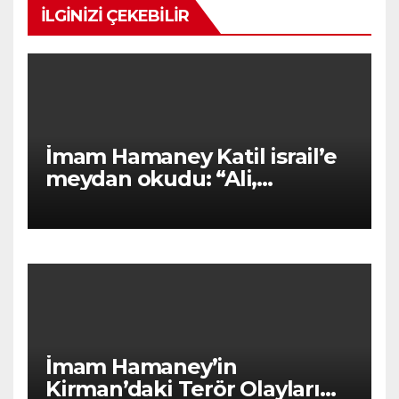
İLGINIZI ÇEKEBILIR
İmam Hamaney Katil israil’e
meydan okudu: “Ali,
Zulfikâr’ıyla Hayber’e
dönüyor!”
İmam Hamaney’in
Kirman’daki Terör Olayları