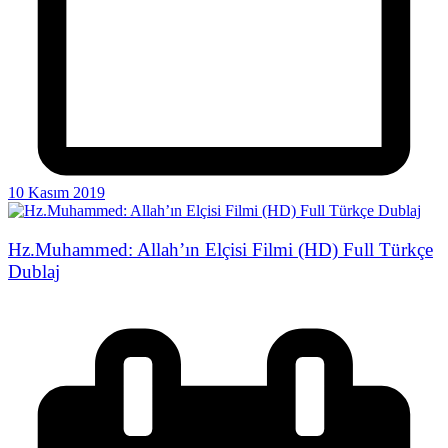
10 Kasım 2019
Hz.Muhammed: Allah’ın Elçisi Filmi (HD) Full Türkçe
Dublaj