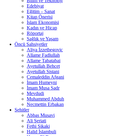
Bilim ve Teknoloji
Edebiyat
Eğitim – Sanat
Kitap Önerisi
İslam Ekonomisi
Kadın ve Hicap
Röportaj
Sağlık ve Yaşam
Öncü Şahsiyetler
Aliya İzzetbegoviç
Allame Fadlullah
Allame Tabatabai
Ayetullah Behcet
Ayetullah Sistani
Cemaleddin Afgani
İmam Humeyni
İmam Musa Sadr
Mevdudi
Muhammed Abduh
Necmettin Erbakan
Şehitler
Abbas Musavi
Ali Şeriati
Fethi Şikaki
Halid İslambuli