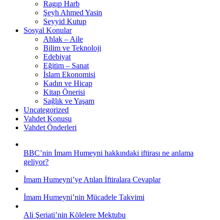
Ragıp Harb
Şeyh Ahmed Yasin
Seyyid Kutup
Sosyal Konular
Ahlak – Aile
Bilim ve Teknoloji
Edebiyat
Eğitim – Sanat
İslam Ekonomisi
Kadın ve Hicap
Kitap Önerisi
Sağlık ve Yaşam
Uncategorized
Vahdet Konusu
Vahdet Önderleri
BBC’nin İmam Humeyni hakkındaki iftirası ne anlama
geliyor?
İmam Humeyni’ye Atılan İftiralara Cevaplar
İmam Humeyni’nin Mücadele Takvimi
Ali Şeriati’nin Kölelere Mektubu