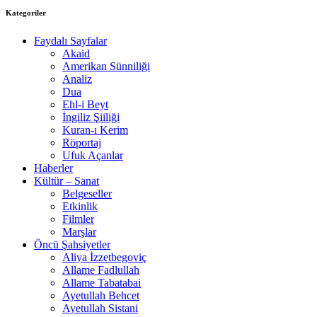
Kategoriler
Faydalı Sayfalar
Akaid
Amerikan Sünniliği
Analiz
Dua
Ehl-i Beyt
İngiliz Şiiliği
Kuran-ı Kerim
Röportaj
Ufuk Açanlar
Haberler
Kültür – Sanat
Belgeseller
Etkinlik
Filmler
Marşlar
Öncü Şahsiyetler
Aliya İzzetbegoviç
Allame Fadlullah
Allame Tabatabai
Ayetullah Behcet
Ayetullah Sistani