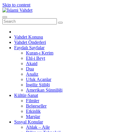
Skip to content
Vahdet Konusu
Vahdet Önderleri
Faydalı Sayfalar
Kuran-ı Kerim
Ehl-i Beyt
Akaid
Dua
Analiz
Ufuk Açanlar
İngiliz Şiiliği
Amerikan Sünniliği
Kültür-Sanat
Filmler
Belgeseller
Etkinlik
Marşlar
Sosyal Konular
Ahlak – Aile