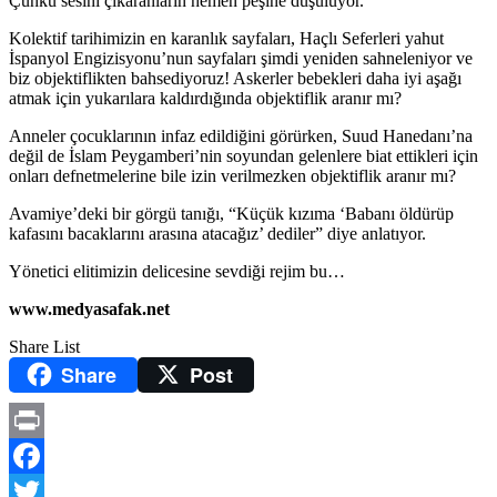
Çünkü sesini çıkaranların hemen peşine düşülüyor.
Kolektif tarihimizin en karanlık sayfaları, Haçlı Seferleri yahut
İspanyol Engizisyonu’nun sayfaları şimdi yeniden sahneleniyor ve
biz objektiflikten bahsediyoruz! Askerler bebekleri daha iyi aşağı
atmak için yukarılara kaldırdığında objektiflik aranır mı?
Anneler çocuklarının infaz edildiğini görürken, Suud Hanedanı’na
değil de İslam Peygamberi’nin soyundan gelenlere biat ettikleri için
onları defnetmelerine bile izin verilmezken objektiflik aranır mı?
Avamiye’deki bir görgü tanığı, “Küçük kızıma ‘Babanı öldürüp
kafasını bacaklarını arasına atacağız’ dediler” diye anlatıyor.
Yönetici elitimizin delicesine sevdiği rejim bu…
www.medyasafak.net
Share List
Share
Post
Print
Facebook