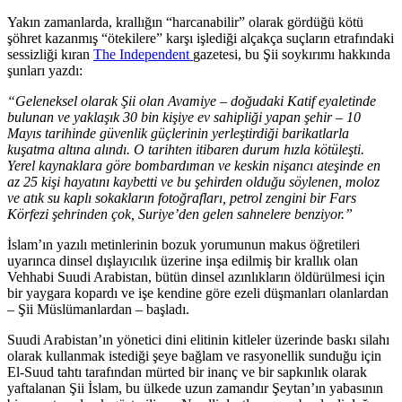
Yakın zamanlarda, krallığın “harcanabilir” olarak gördüğü kötü
şöhret kazanmış “ötekilere” karşı işlediği alçakça suçların etrafındaki
sessizliği kıran
The Independent
gazetesi, bu Şii soykırımı hakkında
şunları yazdı:
“Geleneksel olarak Şii olan Avamiye – doğudaki Katif eyaletinde
bulunan ve yaklaşık 30 bin kişiye ev sahipliği yapan şehir – 10
Mayıs tarihinde güvenlik güçlerinin yerleştirdiği barikatlarla
kuşatma altına alındı. O tarihten itibaren durum hızla kötüleşti.
Yerel kaynaklara göre bombardıman ve keskin nişancı ateşinde en
az 25 kişi hayatını kaybetti ve bu şehirden olduğu söylenen, moloz
ve atık su kaplı sokakların fotoğrafları, petrol zengini bir Fars
Körfezi şehrinden çok, Suriye’den gelen sahnelere benziyor.”
İslam’ın yazılı metinlerinin bozuk yorumunun makus öğretileri
uyarınca dinsel dışlayıcılık üzerine inşa edilmiş bir krallık olan
Vehhabi Suudi Arabistan, bütün dinsel azınlıkların öldürülmesi için
bir yaygara kopardı ve işe kendine göre ezeli düşmanları olanlardan
– Şii Müslümanlardan – başladı.
Suudi Arabistan’ın yönetici dini elitinin kitleler üzerinde baskı silahı
olarak kullanmak istediği şeye bağlam ve rasyonellik sunduğu için
El-Suud tahtı tarafından mürted bir inanç ve bir sapkınlık olarak
yaftalanan Şii İslam, bu ülkede uzun zamandır Şeytan’ın yabasının