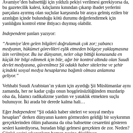
Avamiye’den bahsettiği için yıldızlı pekiyi verilmesi gerekiyorsa da,
bu gazetecilik kalesi, kılıçlarını kınından çıkarıp ibadet yerlerini
parçalara ayırmış olan suçlular karşısında bir araya gelmiş ezilen bir
azınlığın içinde bulunduğu kötü durumu değerlendirmek için
yanlılığını kontrol etme ihtiyacı duymuş olabilir.
Independent
şunları yazıyor:
“Avamiye’den gelen bilgileri doğrulamak çok zor; yabancı
medyanın, hükümet görevlileri eşlik etmeden bölgeye yaklaşmasına
izin verilmiyor. Bu ise dünyanın, neler olup bittiği konusunda en
küçük bir bilgi edinmek için bile, ağır bir kontrol altında olan Suudi
devlet medyasına, güvenilmez Şii odaklı haber sitelerine ve şehir
içindeki sosyal medya hesaplarına bağımlı olması anlamına
geliyor.”
Vehhabi Suudi Arabistan’ın yıkım için ayırdığı Şii Müslümanlar aynı
zamanda, her ne kadar çoğu onun hoşgörüsüzlüğünden muzdarip
olsa da, İslamcı radikalizme yardım ve yataklık etmekten suçlu
bulunuyor. İki arada bir derede kalma hali…
Eğer
Independent
“Şii odaklı haber siteleri ve sosyal medya
hesapları” derken dünyanın kasten görmezden geldiği bir soykırımın
gerçeklerinden ölüm pahasına da olsa bahsetme cesaretini gösteren
sesleri kastediyorsa, buradan bilgi gelmesi gerçekten de zor. Neden?