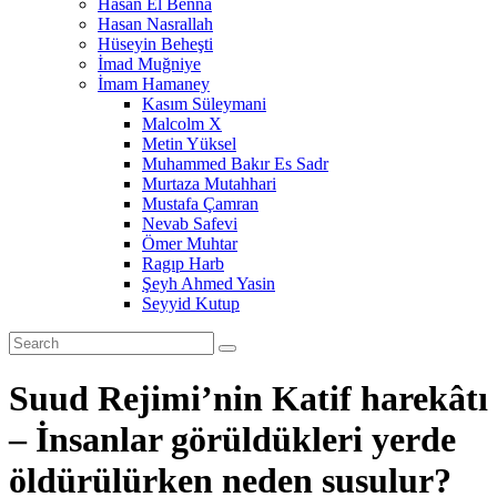
Hasan El Benna
Hasan Nasrallah
Hüseyin Beheşti
İmad Muğniye
İmam Hamaney
Kasım Süleymani
Malcolm X
Metin Yüksel
Muhammed Bakır Es Sadr
Murtaza Mutahhari
Mustafa Çamran
Nevab Safevi
Ömer Muhtar
Ragıp Harb
Şeyh Ahmed Yasin
Seyyid Kutup
Suud Rejimi’nin Katif harekâtı
– İnsanlar görüldükleri yerde
öldürülürken neden susulur?