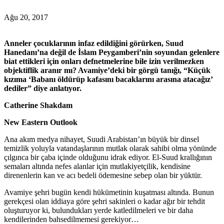
Ağu 20, 2017
Anneler çocuklarının infaz edildiğini görürken, Suud
Hanedanı’na değil de İslam Peygamberi’nin soyundan gelenlere
biat ettikleri için onları defnetmelerine bile izin verilmezken
objektiflik aranır mı? Avamiye’deki bir görgü tanığı, “Küçük
kızıma ‘Babanı öldürüp kafasını bacaklarını arasına atacağız’
dediler” diye anlatıyor.
Catherine Shakdam
New Eastern Outlook
Ana akım medya nihayet, Suudi Arabistan’ın büyük bir dinsel
temizlik yoluyla vatandaşlarının mutlak olarak sahibi olma yönünde
çılgınca bir çaba içinde olduğunu idrak ediyor. El-Suud krallığının
semaları altında nefes alanlar için mutlakiyetçilik, kendisine
direnenlerin kan ve acı bedeli ödemesine sebep olan bir yüktür.
Avamiye şehri bugün kendi hükümetinin kuşatması altında. Bunun
gerekçesi olan iddiaya göre şehri sakinleri o kadar ağır bir tehdit
oluşturuyor ki, bulundukları yerde katledilmeleri ve bir daha
kendilerinden bahsedilmemesi gerekiyor…