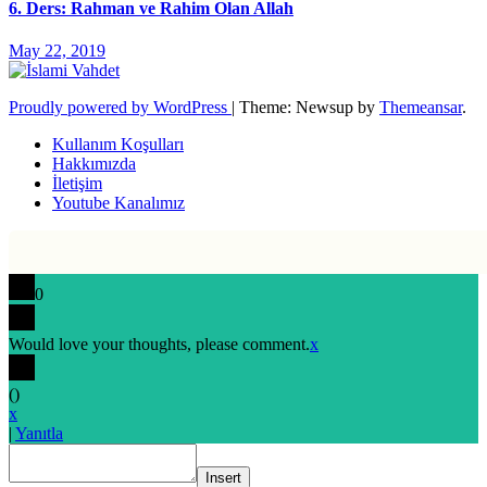
6. Ders: Rahman ve Rahim Olan Allah
May 22, 2019
Proudly powered by WordPress
|
Theme: Newsup by
Themeansar
.
Kullanım Koşulları
Hakkımızda
İletişim
Youtube Kanalımız
0
Would love your thoughts, please comment.
x
(
)
x
|
Yanıtla
Insert