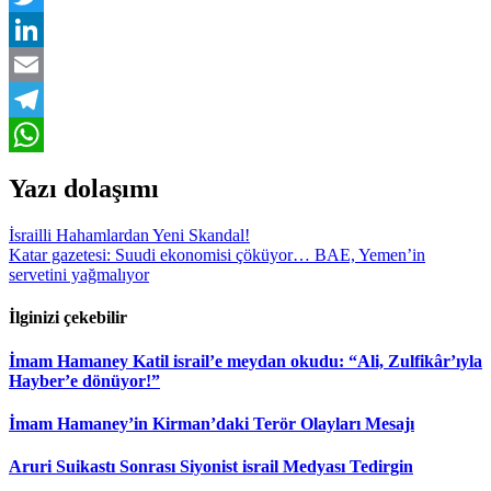
Twitter
LinkedIn
Email
Telegram
WhatsApp
Yazı dolaşımı
İsrailli Hahamlardan Yeni Skandal!
Katar gazetesi: Suudi ekonomisi çöküyor… BAE, Yemen’in
servetini yağmalıyor
İlginizi çekebilir
İmam Hamaney Katil israil’e meydan okudu: “Ali, Zulfikâr’ıyla
Hayber’e dönüyor!”
İmam Hamaney’in Kirman’daki Terör Olayları Mesajı
Aruri Suikastı Sonrası Siyonist israil Medyası Tedirgin