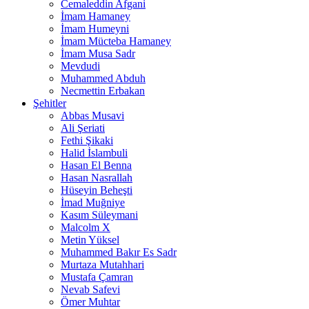
Cemaleddin Afgani
İmam Hamaney
İmam Humeyni
İmam Mücteba Hamaney
İmam Musa Sadr
Mevdudi
Muhammed Abduh
Necmettin Erbakan
Şehitler
Abbas Musavi
Ali Şeriati
Fethi Şikaki
Halid İslambuli
Hasan El Benna
Hasan Nasrallah
Hüseyin Beheşti
İmad Muğniye
Kasım Süleymani
Malcolm X
Metin Yüksel
Muhammed Bakır Es Sadr
Murtaza Mutahhari
Mustafa Çamran
Nevab Safevi
Ömer Muhtar