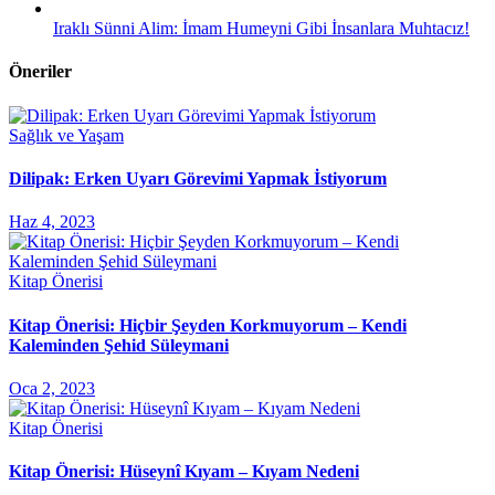
Iraklı Sünni Alim: İmam Humeyni Gibi İnsanlara Muhtacız!
Öneriler
Sağlık ve Yaşam
Dilipak: Erken Uyarı Görevimi Yapmak İstiyorum
Haz 4, 2023
Kitap Önerisi
Kitap Önerisi: Hiçbir Şeyden Korkmuyorum – Kendi
Kaleminden Şehid Süleymani
Oca 2, 2023
Kitap Önerisi
Kitap Önerisi: Hüseynî Kıyam – Kıyam Nedeni