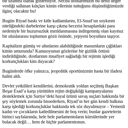
bir uzantısı olarak gösteriliyor. Necdli dostlarımızın bu denli değer
verdiği sallanan kılıçları kimin ellerinin tuttuğunu düşündüğümüzde
ilginç olacaktır bu!
Bugün Riyad baskı ve kitle katliamlarını, El-Suud’un soykırım
niteliğindeki darbelerine karşı çıkma becerisi hesaplardaki para
nedeniyle bir huzursuzluk mırıldanmasına indirgenmiş olan kayıtsız
bir uluslararası toplumun gözü önünde, yepyeni boyutlara taşıyor.
Kapitalizm gümüş ve altınlarını alabildiğinde masumların çığlıkları
kimin umurunda? Kamuoyunun gözlerine bir gizlilik örtüsü
indirildiğinde, dostlarının muafiyet sağladığı bir rejimin işlediği
korkunçlukları kim duyacak?
Bugünlerde öfke yalnızca, jeopolitik oportünizmin hasta bir ifadesi
halini aldı.
Devlet yetkilileri kendilerini, demokratik yoldan seçilmiş Başkan
Beşar Esad’a karşı yürütülen rejim değişikliği kampanyalarını
desteklemek için Suriye’deki hayal ürünü savaş suçları hakkında bir
şey söylemek zorunda hissederken, Riyad’ın her gün kendi halkına
karşı işlediği korkunçluklar hakkında tek söz duyulmuyor – Yemenli
kadın ve çocukların katledilmesini de boş verin; bunlar gazetelerin
birinci sayfalarında, hele hele parlamentoların kürsülerinde yer
bulacak değil… hem de hiçbir parlamentonun.