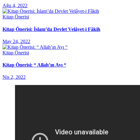
Ağu 4, 2022
Kitap Önerisi
Kitap Önerisi: İslam’da Devlet Velâyet-i Fâkih
May 24, 2022
Kitap Önerisi
Kitap Önerisi: “ Allah’ın Ayı “
Nis 2, 2022