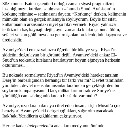
Söz konusu Batı başkentleri olduğu zaman siyasi pragmatizm,
insanlığımızın kurtlara satılmasını – burada Suudi Arabistan’ın
korkunç rejimine – satılmasını dayatır. “Korkunç” derken, kelimenin
mümkün olan en gerçek anlamıyla söylüyorum. Böyle bir sıfatı
kullanmamın arkasındaki niyet şu fikri vermek: Riyad yalnızca
terörizmin baş kaynağı değil, aynı zamanda kıtalar çapında ölüm,
sefalet ve kan gölü meydana getirmiş olan bu ideolojinin taşıyıcısı ve
üreticisidir.
Avamiye’deki enkaz yalnızca öğretici bir hikaye veya Riyad’ın
şiddetini doğrulayan bir görüntü değil. Avamiye’deki enkaz El-
Suud’un teokratik hırslarını hatırlatıyor: boyun eğmeyen herkesin
öldürülmesi.
Bu noktada sormalıyım: Riyad’ın Avamiye’deki hareket tarzının
Daeş’in barbarlığından herhangi bir farkı var mı? Devlet tarafından
yürütülen, devlet mensubu insanlar tarafından gerçekleştirilen bir
soykırım kampanyasının Daeş militanlarının Irak ve Suriye’de
yürüttüğü cani saldırganlıklardan bir farkı var mıdır?
Avamiye, uzaklara bakmaya cüret eden insanlar için Musul’a çok
benziyor! Avamiye’deki dehşet çığlıkları, sağır olmayacaksak,
Irak’taki Yezidilerin çığlıklarını çağrıştırıyor.
Her ne kadar
Independent
‘a ana akım medyanın önünde