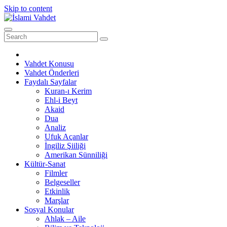
Skip to content
Vahdet Konusu
Vahdet Önderleri
Faydalı Sayfalar
Kuran-ı Kerim
Ehl-i Beyt
Akaid
Dua
Analiz
Ufuk Açanlar
İngiliz Şiiliği
Amerikan Sünniliği
Kültür-Sanat
Filmler
Belgeseller
Etkinlik
Marşlar
Sosyal Konular
Ahlak – Aile