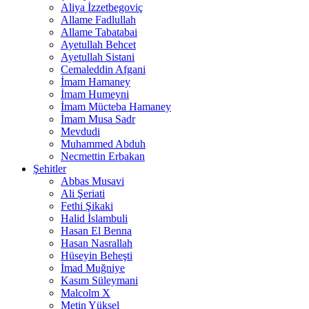
Aliya İzzetbegoviç
Allame Fadlullah
Allame Tabatabai
Ayetullah Behcet
Ayetullah Sistani
Cemaleddin Afgani
İmam Hamaney
İmam Humeyni
İmam Mücteba Hamaney
İmam Musa Sadr
Mevdudi
Muhammed Abduh
Necmettin Erbakan
Şehitler
Abbas Musavi
Ali Şeriati
Fethi Şikaki
Halid İslambuli
Hasan El Benna
Hasan Nasrallah
Hüseyin Beheşti
İmad Muğniye
Kasım Süleymani
Malcolm X
Metin Yüksel