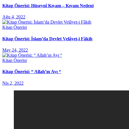
Kitap Önerisi: Hüseynî Kıyam – Kıyam Nedeni
Ağu 4, 2022
Kitap Önerisi
Kitap Önerisi: İslam’da Devlet Velâyet-i Fâkih
May 24, 2022
Kitap Önerisi
Kitap Önerisi: “ Allah’ın Ayı “
Nis 2, 2022