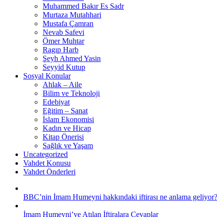
Muhammed Bakır Es Sadr
Murtaza Mutahhari
Mustafa Çamran
Nevab Safevi
Ömer Muhtar
Ragıp Harb
Şeyh Ahmed Yasin
Seyyid Kutup
Sosyal Konular
Ahlak – Aile
Bilim ve Teknoloji
Edebiyat
Eğitim – Sanat
İslam Ekonomisi
Kadın ve Hicap
Kitap Önerisi
Sağlık ve Yaşam
Uncategorized
Vahdet Konusu
Vahdet Önderleri
BBC’nin İmam Humeyni hakkındaki iftirası ne anlama geliyor
İmam Humeyni’ye Atılan İftiralara Cevaplar