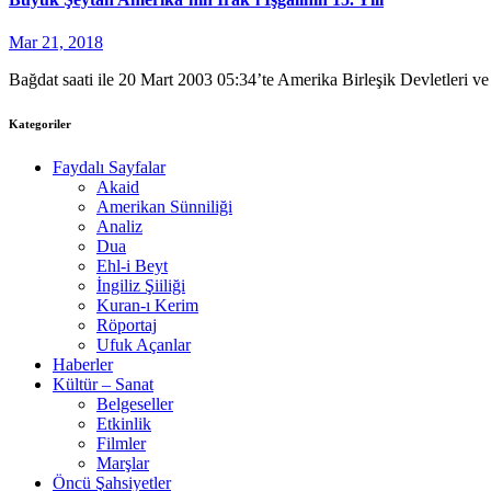
Mar 21, 2018
Bağdat saati ile 20 Mart 2003 05:34’te Amerika Birleşik Devletleri v
Kategoriler
Faydalı Sayfalar
Akaid
Amerikan Sünniliği
Analiz
Dua
Ehl-i Beyt
İngiliz Şiiliği
Kuran-ı Kerim
Röportaj
Ufuk Açanlar
Haberler
Kültür – Sanat
Belgeseller
Etkinlik
Filmler
Marşlar
Öncü Şahsiyetler