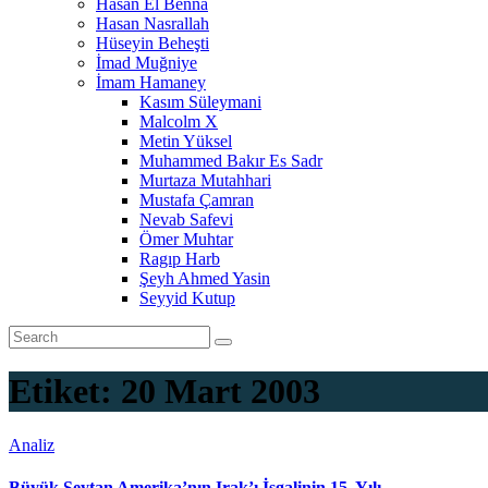
Hasan El Benna
Hasan Nasrallah
Hüseyin Beheşti
İmad Muğniye
İmam Hamaney
Kasım Süleymani
Malcolm X
Metin Yüksel
Muhammed Bakır Es Sadr
Murtaza Mutahhari
Mustafa Çamran
Nevab Safevi
Ömer Muhtar
Ragıp Harb
Şeyh Ahmed Yasin
Seyyid Kutup
Etiket:
20 Mart 2003
Analiz
Büyük Şeytan Amerika’nın Irak’ı İşgalinin 15. Yılı