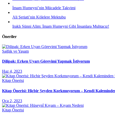
İmam Humeyni’nin Mücadele Takvimi
Ali Şeriati’nin Kölelere Mektubu
Iraklı Sünni Alim: İmam Humeyni Gibi İnsanlara Muhtacız!
Öneriler
Sağlık ve Yaşam
Dilipak: Erken Uyarı Görevimi Yapmak İstiyorum
Haz 4, 2023
Kitap Önerisi
Kitap Önerisi: Hiçbir Şeyden Korkmuyorum – Kendi Kaleminde
Oca 2, 2023
Kitap Önerisi