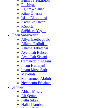
Bilim ve Teknoloji
Edebiyat
Eğitim – Sanat
Kitap Önerisi
İslam Ekonomisi
Kadın ve Hicap
Röportaj
Sağlık ve Yaşam
Öncü Şahsiyetler
Aliya İzzetbegoviç
Allame Fadlullah
Allame Tabatabai
Ayetullah Behcet
Ayetullah Sistani
Cemaleddin Afgani
İmam Humeyni
İmam Musa Sadr
Mevdudi
Muhammed Abduh
Necmettin Erbakan
Şehitler
Abbas Musavi
Ali Şeriati
Fethi Şikaki
Halid İslambuli