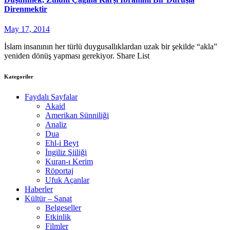
Direnmektir
May 17, 2014
İslam insanının her türlü duygusallıklardan uzak bir şekilde “akla”
yeniden dönüş yapması gerekiyor. Share List
Kategoriler
Faydalı Sayfalar
Akaid
Amerikan Sünniliği
Analiz
Dua
Ehl-i Beyt
İngiliz Şiiliği
Kuran-ı Kerim
Röportaj
Ufuk Açanlar
Haberler
Kültür – Sanat
Belgeseller
Etkinlik
Filmler