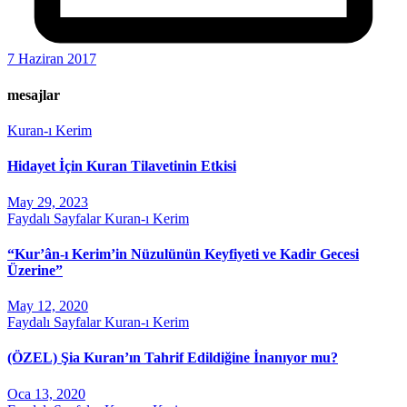
7 Haziran 2017
mesajlar
Kuran-ı Kerim
Hidayet İçin Kuran Tilavetinin Etkisi
May 29, 2023
Faydalı Sayfalar
Kuran-ı Kerim
“Kur’ân-ı Kerim’in Nüzulünün Keyfiyeti ve Kadir Gecesi
Üzerine”
May 12, 2020
Faydalı Sayfalar
Kuran-ı Kerim
(ÖZEL) Şia Kuran’ın Tahrif Edildiğine İnanıyor mu?
Oca 13, 2020