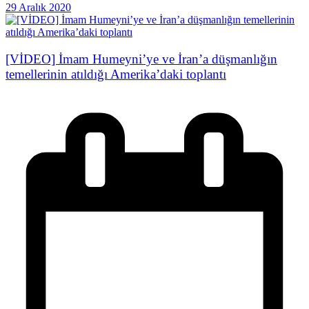
29 Aralık 2020
[VİDEO] İmam Humeyni’ye ve İran’a düşmanlığın
temellerinin atıldığı Amerika’daki toplantı