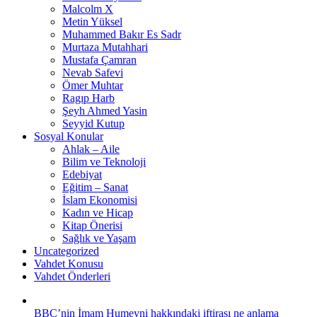
Malcolm X
Metin Yüksel
Muhammed Bakır Es Sadr
Murtaza Mutahhari
Mustafa Çamran
Nevab Safevi
Ömer Muhtar
Ragıp Harb
Şeyh Ahmed Yasin
Seyyid Kutup
Sosyal Konular
Ahlak – Aile
Bilim ve Teknoloji
Edebiyat
Eğitim – Sanat
İslam Ekonomisi
Kadın ve Hicap
Kitap Önerisi
Sağlık ve Yaşam
Uncategorized
Vahdet Konusu
Vahdet Önderleri
BBC’nin İmam Humeyni hakkındaki iftirası ne anlama