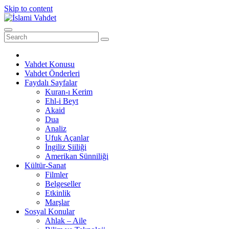
Skip to content
Vahdet Konusu
Vahdet Önderleri
Faydalı Sayfalar
Kuran-ı Kerim
Ehl-i Beyt
Akaid
Dua
Analiz
Ufuk Açanlar
İngiliz Şiiliği
Amerikan Sünniliği
Kültür-Sanat
Filmler
Belgeseller
Etkinlik
Marşlar
Sosyal Konular
Ahlak – Aile