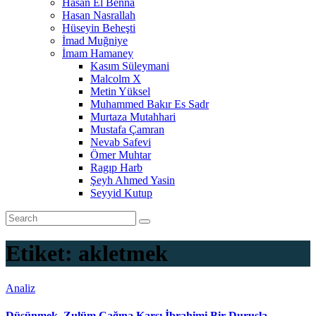
Hasan El Benna
Hasan Nasrallah
Hüseyin Beheşti
İmad Muğniye
İmam Hamaney
Kasım Süleymani
Malcolm X
Metin Yüksel
Muhammed Bakır Es Sadr
Murtaza Mutahhari
Mustafa Çamran
Nevab Safevi
Ömer Muhtar
Ragıp Harb
Şeyh Ahmed Yasin
Seyyid Kutup
Etiket:
akletmek
Analiz
Düşünmek, Zulüm Çağına Karşı İbrahimi Bir Duruşla