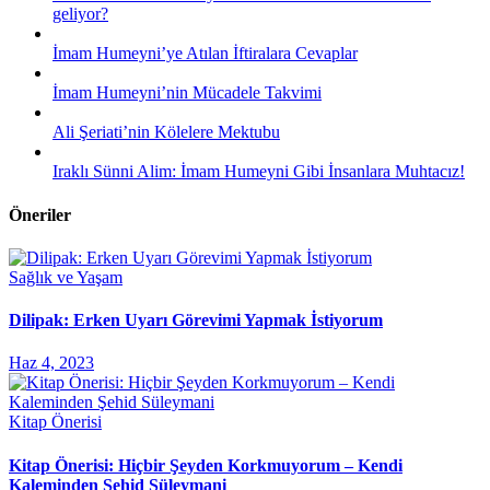
geliyor?
İmam Humeyni’ye Atılan İftiralara Cevaplar
İmam Humeyni’nin Mücadele Takvimi
Ali Şeriati’nin Kölelere Mektubu
Iraklı Sünni Alim: İmam Humeyni Gibi İnsanlara Muhtacız!
Öneriler
Sağlık ve Yaşam
Dilipak: Erken Uyarı Görevimi Yapmak İstiyorum
Haz 4, 2023
Kitap Önerisi
Kitap Önerisi: Hiçbir Şeyden Korkmuyorum – Kendi
Kaleminden Şehid Süleymani