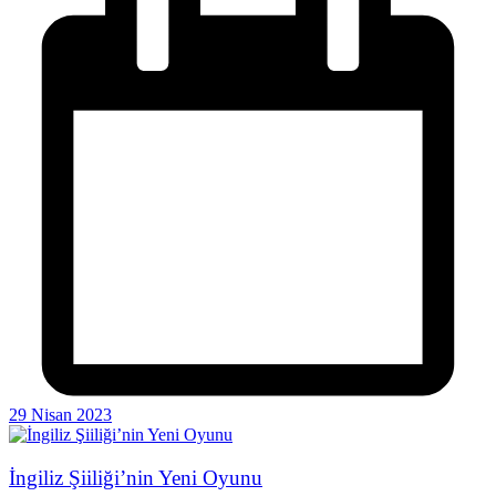
29 Nisan 2023
İngiliz Şiiliği’nin Yeni Oyunu