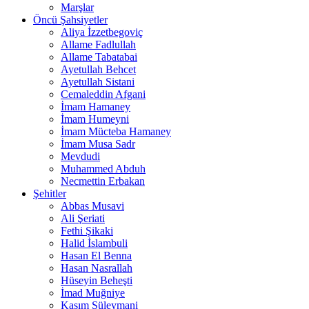
Marşlar
Öncü Şahsiyetler
Aliya İzzetbegoviç
Allame Fadlullah
Allame Tabatabai
Ayetullah Behcet
Ayetullah Sistani
Cemaleddin Afgani
İmam Hamaney
İmam Humeyni
İmam Mücteba Hamaney
İmam Musa Sadr
Mevdudi
Muhammed Abduh
Necmettin Erbakan
Şehitler
Abbas Musavi
Ali Şeriati
Fethi Şikaki
Halid İslambuli
Hasan El Benna
Hasan Nasrallah
Hüseyin Beheşti
İmad Muğniye
Kasım Süleymani