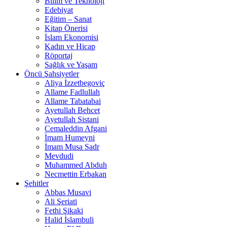
Bilim ve Teknoloji
Edebiyat
Eğitim – Sanat
Kitap Önerisi
İslam Ekonomisi
Kadın ve Hicap
Röportaj
Sağlık ve Yaşam
Öncü Şahsiyetler
Aliya İzzetbegoviç
Allame Fadlullah
Allame Tabatabai
Ayetullah Behcet
Ayetullah Sistani
Cemaleddin Afgani
İmam Humeyni
İmam Musa Sadr
Mevdudi
Muhammed Abduh
Necmettin Erbakan
Şehitler
Abbas Musavi
Ali Şeriati
Fethi Şikaki
Halid İslambuli