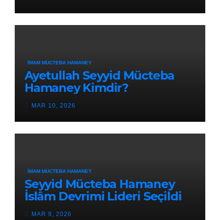
İMAM MÜCTEBA HAMANEY
Ayetullah Seyyid Mücteba
Hamaney Kimdir?
MAR 10, 2026
İMAM MÜCTEBA HAMANEY
Seyyid Mücteba Hamaney
İslâm Devrimi Lideri Seçildi
MAR 9, 2026