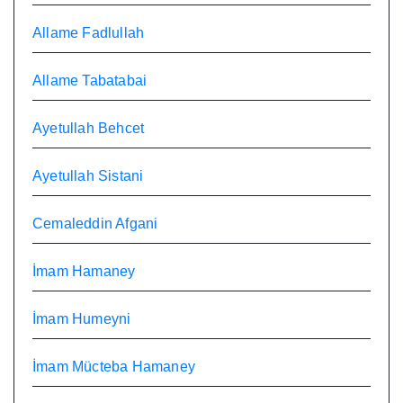
Allame Fadlullah
Allame Tabatabai
Ayetullah Behcet
Ayetullah Sistani
Cemaleddin Afgani
İmam Hamaney
İmam Humeyni
İmam Mücteba Hamaney