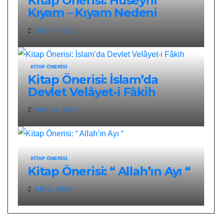
Kitap Önerisi: Hüseynî
Kıyam – Kıyam Nedeni
AĞU 4, 2022
KITAP ÖNERISI
Kitap Önerisi: İslam’da
Devlet Velâyet-i Fâkih
MAY 24, 2022
KITAP ÖNERISI
Kitap Önerisi: “ Allah’ın Ayı “
NIS 2, 2022