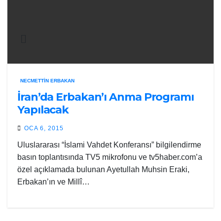
NECMETTIN ERBAKAN
İran’da Erbakan’ı Anma Programı
Yapılacak
OCA 6, 2015
Uluslararası “İslami Vahdet Konferansı” bilgilendirme
basın toplantısında TV5 mikrofonu ve tv5haber.com’a
özel açıklamada bulunan Ayetullah Muhsin Eraki,
Erbakan’ın ve Millî…