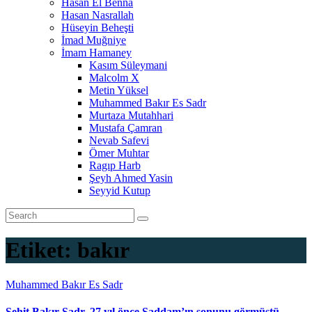
Hasan El Benna
Hasan Nasrallah
Hüseyin Beheşti
İmad Muğniye
İmam Hamaney
Kasım Süleymani
Malcolm X
Metin Yüksel
Muhammed Bakır Es Sadr
Murtaza Mutahhari
Mustafa Çamran
Nevab Safevi
Ömer Muhtar
Ragıp Harb
Şeyh Ahmed Yasin
Seyyid Kutup
Etiket:
bakır
Muhammed Bakır Es Sadr
Şehit Bakır Sadr, 27 yıl önce Saddam’ın sonunu görmüştü