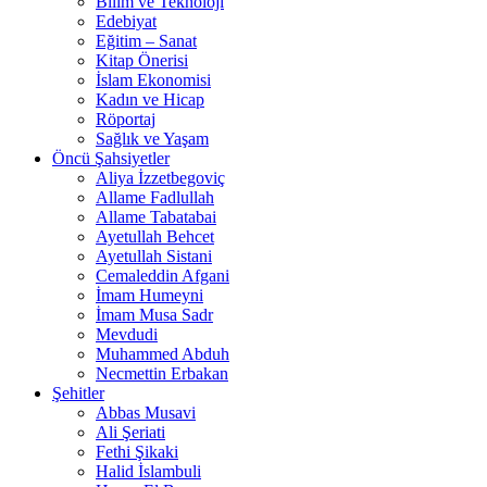
Bilim ve Teknoloji
Edebiyat
Eğitim – Sanat
Kitap Önerisi
İslam Ekonomisi
Kadın ve Hicap
Röportaj
Sağlık ve Yaşam
Öncü Şahsiyetler
Aliya İzzetbegoviç
Allame Fadlullah
Allame Tabatabai
Ayetullah Behcet
Ayetullah Sistani
Cemaleddin Afgani
İmam Humeyni
İmam Musa Sadr
Mevdudi
Muhammed Abduh
Necmettin Erbakan
Şehitler
Abbas Musavi
Ali Şeriati
Fethi Şikaki
Halid İslambuli