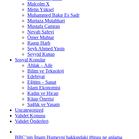
Malcolm X
Metin Yüksel
Muhammed Bakır Es Sadr
Murtaza Mutahhari
Mustafa Çamran
Nevab Safevi
Ömer Muhtar
Ragıp Harb
Şeyh Ahmed Yasin
Seyyid Kutup
Sosyal Konular
Ahlak – Aile
Bilim ve Teknoloji
Edebiyat
Eğitim – Sanat
İslam Ekonomisi
Kadın ve Hicap
Kitap Önerisi
Sağlık ve Yaşam
Uncategorized
Vahdet Konusu
Vahdet Önderleri
BBC’nin İmam Humeyni hakkındaki iftirası ne anlama