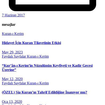
7 Haziran 2017
mesajlar
Kuran-ı Kerim
Hidayet İçin Kuran Tilavetinin Etkisi
May 29, 2023
Faydalı Sayfalar
Kuran-ı Kerim
“Kur’ân-ı Kerim’in Nüzulünün Keyfiyeti ve Kadir Gecesi
Üzerine”
May 12, 2020
Faydalı Sayfalar
Kuran-ı Kerim
(ÖZEL) Şia Kuran’ın Tahrif Edildiğine İnanıyor mu?
Oca 13, 2020