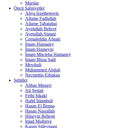
Marşlar
Öncü Şahsiyetler
Aliya İzzetbegoviç
Allame Fadlullah
Allame Tabatabai
Ayetullah Behcet
Ayetullah Sistani
Cemaleddin Afgani
İmam Hamaney
İmam Humeyni
İmam Mücteba Hamaney
İmam Musa Sadr
Mevdudi
Muhammed Abduh
Necmettin Erbakan
Şehitler
Abbas Musavi
Ali Şeriati
Fethi Şikaki
Halid İslambuli
Hasan El Benna
Hasan Nasrallah
Hüseyin Beheşti
İmad Muğniye
Kasım Süleymani