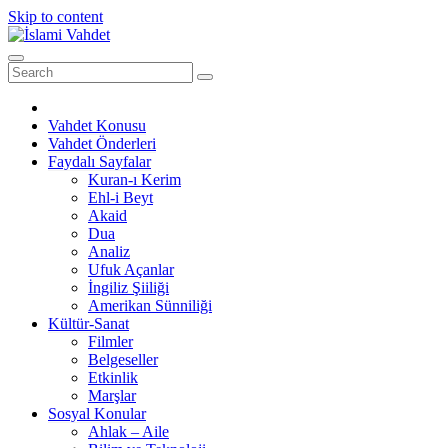
Skip to content
Vahdet Konusu
Vahdet Önderleri
Faydalı Sayfalar
Kuran-ı Kerim
Ehl-i Beyt
Akaid
Dua
Analiz
Ufuk Açanlar
İngiliz Şiiliği
Amerikan Sünniliği
Kültür-Sanat
Filmler
Belgeseller
Etkinlik
Marşlar
Sosyal Konular
Ahlak – Aile