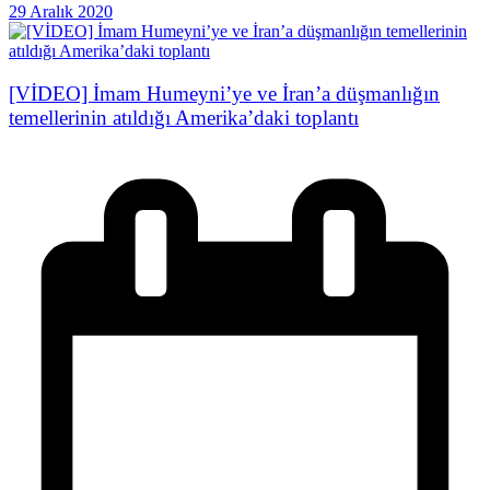
29 Aralık 2020
[VİDEO] İmam Humeyni’ye ve İran’a düşmanlığın
temellerinin atıldığı Amerika’daki toplantı