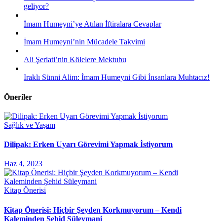
geliyor?
İmam Humeyni’ye Atılan İftiralara Cevaplar
İmam Humeyni’nin Mücadele Takvimi
Ali Şeriati’nin Kölelere Mektubu
Iraklı Sünni Alim: İmam Humeyni Gibi İnsanlara Muhtacız!
Öneriler
Sağlık ve Yaşam
Dilipak: Erken Uyarı Görevimi Yapmak İstiyorum
Haz 4, 2023
Kitap Önerisi
Kitap Önerisi: Hiçbir Şeyden Korkmuyorum – Kendi
Kaleminden Şehid Süleymani