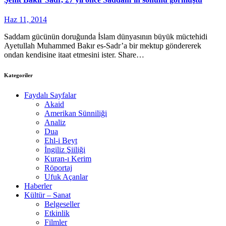
Haz 11, 2014
Saddam gücünün doruğunda İslam dünyasının büyük müctehidi
Ayetullah Muhammed Bakır es-Sadr’a bir mektup göndererek
ondan kendisine itaat etmesini ister. Share…
Kategoriler
Faydalı Sayfalar
Akaid
Amerikan Sünniliği
Analiz
Dua
Ehl-i Beyt
İngiliz Şiiliği
Kuran-ı Kerim
Röportaj
Ufuk Açanlar
Haberler
Kültür – Sanat
Belgeseller
Etkinlik
Filmler