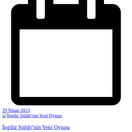
29 Nisan 2023
İngiliz Şiiliği’nin Yeni Oyunu