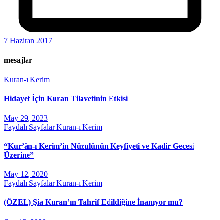
7 Haziran 2017
mesajlar
Kuran-ı Kerim
Hidayet İçin Kuran Tilavetinin Etkisi
May 29, 2023
Faydalı Sayfalar
Kuran-ı Kerim
“Kur’ân-ı Kerim’in Nüzulünün Keyfiyeti ve Kadir Gecesi
Üzerine”
May 12, 2020
Faydalı Sayfalar
Kuran-ı Kerim
(ÖZEL) Şia Kuran’ın Tahrif Edildiğine İnanıyor mu?