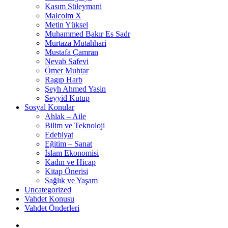
Kasım Süleymani
Malcolm X
Metin Yüksel
Muhammed Bakır Es Sadr
Murtaza Mutahhari
Mustafa Çamran
Nevab Safevi
Ömer Muhtar
Ragıp Harb
Şeyh Ahmed Yasin
Seyyid Kutup
Sosyal Konular
Ahlak – Aile
Bilim ve Teknoloji
Edebiyat
Eğitim – Sanat
İslam Ekonomisi
Kadın ve Hicap
Kitap Önerisi
Sağlık ve Yaşam
Uncategorized
Vahdet Konusu
Vahdet Önderleri