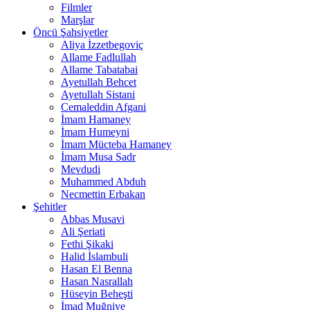
Filmler
Marşlar
Öncü Şahsiyetler
Aliya İzzetbegoviç
Allame Fadlullah
Allame Tabatabai
Ayetullah Behcet
Ayetullah Sistani
Cemaleddin Afgani
İmam Hamaney
İmam Humeyni
İmam Mücteba Hamaney
İmam Musa Sadr
Mevdudi
Muhammed Abduh
Necmettin Erbakan
Şehitler
Abbas Musavi
Ali Şeriati
Fethi Şikaki
Halid İslambuli
Hasan El Benna
Hasan Nasrallah
Hüseyin Beheşti
İmad Muğniye