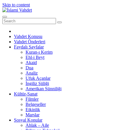
Skip to content
Vahdet Konusu
Vahdet Önderleri
Faydalı Sayfalar
Kuran-ı Kerim
Ehl-i Beyt
Akaid
Dua
Analiz
Ufuk Açanlar
İngiliz Şiiliği
Amerikan Sünniliği
Kültür-Sanat
Filmler
Belgeseller
Etkinlik
Marşlar
Sosyal Konular
Ahlak – Aile