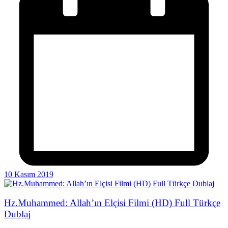
10 Kasım 2019
Hz.Muhammed: Allah’ın Elçisi Filmi (HD) Full Türkçe
Dublaj