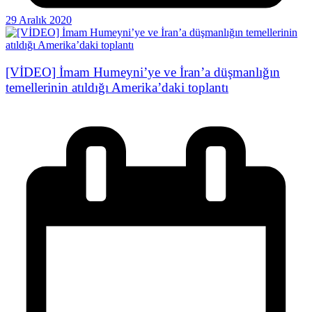
29 Aralık 2020
[VİDEO] İmam Humeyni’ye ve İran’a düşmanlığın
temellerinin atıldığı Amerika’daki toplantı