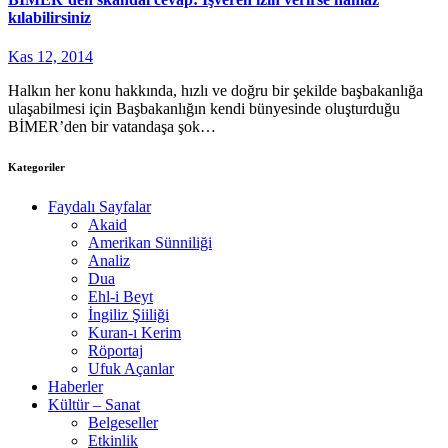
kılabilirsiniz
Kas 12, 2014
Halkın her konu hakkında, hızlı ve doğru bir şekilde başbakanlığa
ulaşabilmesi için Başbakanlığın kendi bünyesinde oluşturduğu
BİMER’den bir vatandaşa şok…
Kategoriler
Faydalı Sayfalar
Akaid
Amerikan Sünniliği
Analiz
Dua
Ehl-i Beyt
İngiliz Şiiliği
Kuran-ı Kerim
Röportaj
Ufuk Açanlar
Haberler
Kültür – Sanat
Belgeseller
Etkinlik