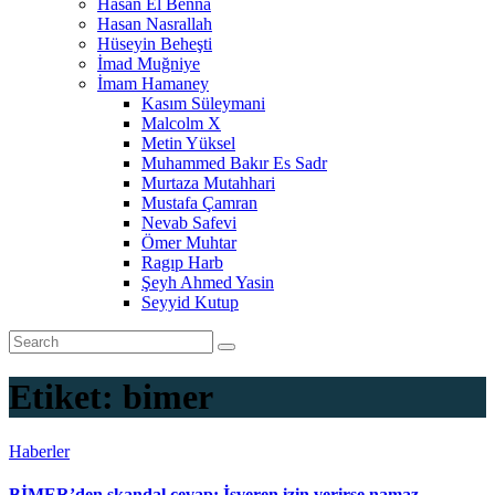
Hasan El Benna
Hasan Nasrallah
Hüseyin Beheşti
İmad Muğniye
İmam Hamaney
Kasım Süleymani
Malcolm X
Metin Yüksel
Muhammed Bakır Es Sadr
Murtaza Mutahhari
Mustafa Çamran
Nevab Safevi
Ömer Muhtar
Ragıp Harb
Şeyh Ahmed Yasin
Seyyid Kutup
Etiket:
bimer
Haberler
BİMER’den skandal cevap: İşveren izin verirse namaz