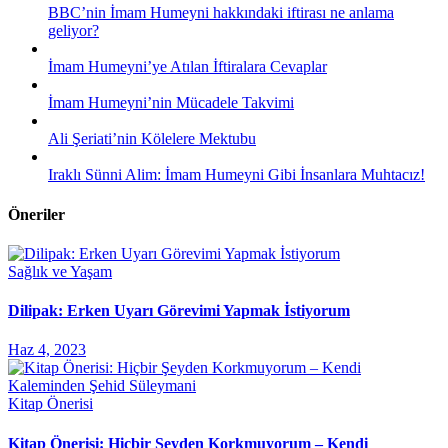
BBC’nin İmam Humeyni hakkındaki iftirası ne anlama
geliyor?
İmam Humeyni’ye Atılan İftiralara Cevaplar
İmam Humeyni’nin Mücadele Takvimi
Ali Şeriati’nin Kölelere Mektubu
Iraklı Sünni Alim: İmam Humeyni Gibi İnsanlara Muhtacız!
Öneriler
Sağlık ve Yaşam
Dilipak: Erken Uyarı Görevimi Yapmak İstiyorum
Haz 4, 2023
Kitap Önerisi
Kitap Önerisi: Hiçbir Şeyden Korkmuyorum – Kendi