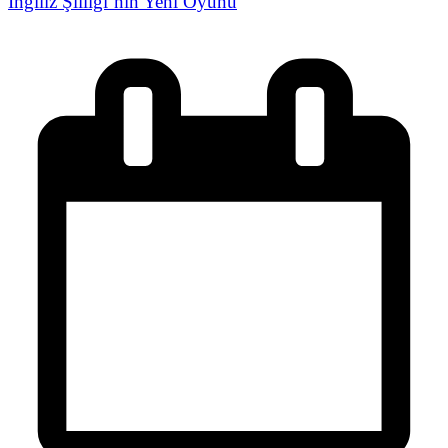
İngiliz Şiiliği’nin Yeni Oyunu