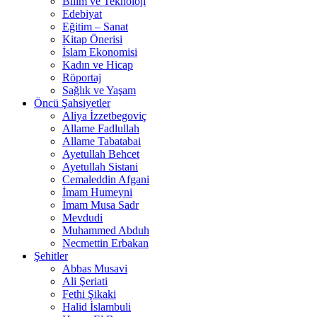
Bilim ve Teknoloji
Edebiyat
Eğitim – Sanat
Kitap Önerisi
İslam Ekonomisi
Kadın ve Hicap
Röportaj
Sağlık ve Yaşam
Öncü Şahsiyetler
Aliya İzzetbegoviç
Allame Fadlullah
Allame Tabatabai
Ayetullah Behcet
Ayetullah Sistani
Cemaleddin Afgani
İmam Humeyni
İmam Musa Sadr
Mevdudi
Muhammed Abduh
Necmettin Erbakan
Şehitler
Abbas Musavi
Ali Şeriati
Fethi Şikaki
Halid İslambuli