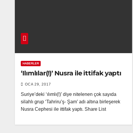
HABERLER
‘Ilımlılar(!)’ Nusra ile ittifak yaptı
OCA 29, 2017
Suriye’deki ‘ılımlı(!)’ diye nitelenen çok sayıda
silahlı grup ‘Tahriru’ş- Şam’ adı altına birleşerek
Nusra Cephesi ile ittifak yaptı. Share List