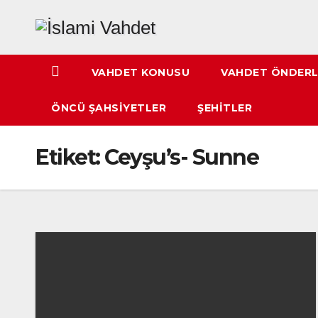
Skip
to
content
VAHDET KONUSU
VAHDET ÖNDERL
ÖNCÜ ŞAHSIYETLER
ŞEHITLER
Etiket:
Ceyşu’s- Sunne