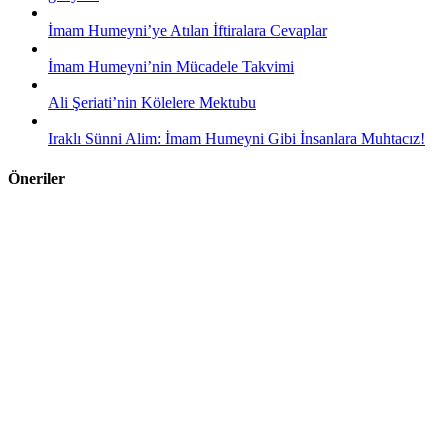
İmam Humeyni’ye Atılan İftiralara Cevaplar
İmam Humeyni’nin Mücadele Takvimi
Ali Şeriati’nin Kölelere Mektubu
Iraklı Sünni Alim: İmam Humeyni Gibi İnsanlara Muhtacız!
Öneriler