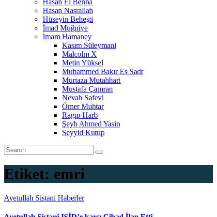
Hasan El Benna
Hasan Nasrallah
Hüseyin Beheşti
İmad Muğniye
İmam Hamaney
Kasım Süleymani
Malcolm X
Metin Yüksel
Muhammed Bakır Es Sadr
Murtaza Mutahhari
Mustafa Çamran
Nevab Safevi
Ömer Muhtar
Ragıp Harb
Şeyh Ahmed Yasin
Seyyid Kutup
Etiket:
emri
Ayetullah Sistani
Haberler
Ayetullah Sistani IŞİD’e karşı Cihad İlan Etti