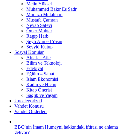
Metin Yüksel
Muhammed Bakır Es Sadr
Murtaza Mutahhari
Mustafa Çamran
Nevab Safevi
Ömer Muhtar
Ragıp Harb
Şeyh Ahmed Yasin
Seyyid Kutup
Sosyal Konular
Ahlak – Aile
Bilim ve Teknoloji
Edebiyat
Eğitim – Sanat
İslam Ekonomisi
Kadın ve Hicap
Kitap Önerisi
Sağlık ve Yaşam
Uncategorized
Vahdet Konusu
Vahdet Önderleri
BBC’nin İmam Humeyni hakkındaki iftirası ne anlama
geliyor?