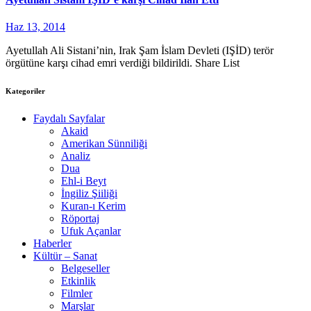
Haz 13, 2014
Ayetullah Ali Sistani’nin, Irak Şam İslam Devleti (IŞİD) terör
örgütüne karşı cihad emri verdiği bildirildi. Share List
Kategoriler
Faydalı Sayfalar
Akaid
Amerikan Sünniliği
Analiz
Dua
Ehl-i Beyt
İngiliz Şiiliği
Kuran-ı Kerim
Röportaj
Ufuk Açanlar
Haberler
Kültür – Sanat
Belgeseller
Etkinlik
Filmler
Marşlar