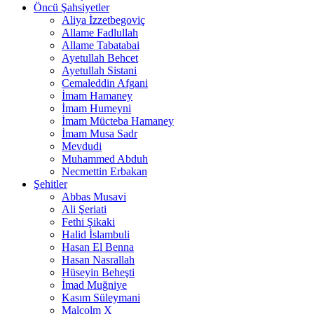
Öncü Şahsiyetler
Aliya İzzetbegoviç
Allame Fadlullah
Allame Tabatabai
Ayetullah Behcet
Ayetullah Sistani
Cemaleddin Afgani
İmam Hamaney
İmam Humeyni
İmam Mücteba Hamaney
İmam Musa Sadr
Mevdudi
Muhammed Abduh
Necmettin Erbakan
Şehitler
Abbas Musavi
Ali Şeriati
Fethi Şikaki
Halid İslambuli
Hasan El Benna
Hasan Nasrallah
Hüseyin Beheşti
İmad Muğniye
Kasım Süleymani
Malcolm X