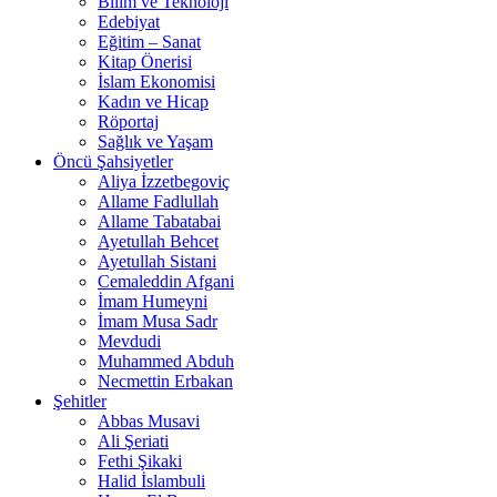
Bilim ve Teknoloji
Edebiyat
Eğitim – Sanat
Kitap Önerisi
İslam Ekonomisi
Kadın ve Hicap
Röportaj
Sağlık ve Yaşam
Öncü Şahsiyetler
Aliya İzzetbegoviç
Allame Fadlullah
Allame Tabatabai
Ayetullah Behcet
Ayetullah Sistani
Cemaleddin Afgani
İmam Humeyni
İmam Musa Sadr
Mevdudi
Muhammed Abduh
Necmettin Erbakan
Şehitler
Abbas Musavi
Ali Şeriati
Fethi Şikaki
Halid İslambuli