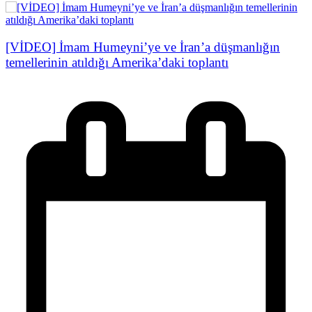
[VİDEO] İmam Humeyni’ye ve İran’a düşmanlığın
temellerinin atıldığı Amerika’daki toplantı