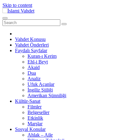
Skip to content
Vahdet Konusu
Vahdet Önderleri
Faydalı Sayfalar
Kuran-ı Kerim
Ehl-i Beyt
Akaid
Dua
Analiz
Ufuk Açanlar
İngiliz Şiiliği
Amerikan Sünniliği
Kültür-Sanat
Filmler
Belgeseller
Etkinlik
Marşlar
Sosyal Konular
Ahlak – Aile