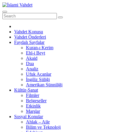
Skip
to
content
Vahdet Konusu
Vahdet Önderleri
Faydalı Sayfalar
Kuran-ı Kerim
Ehl-i Beyt
Akaid
Dua
Analiz
Ufuk Açanlar
İngiliz Şiiliği
Amerikan Sünniliği
Kültür-Sanat
Filmler
Belgeseller
Etkinlik
Marşlar
Sosyal Konular
Ahlak – Aile
Bilim ve Teknoloji