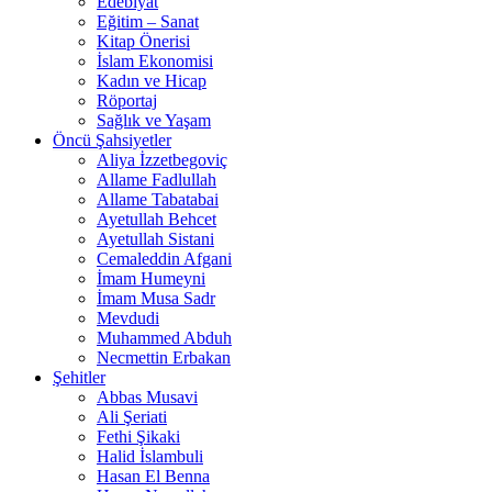
Edebiyat
Eğitim – Sanat
Kitap Önerisi
İslam Ekonomisi
Kadın ve Hicap
Röportaj
Sağlık ve Yaşam
Öncü Şahsiyetler
Aliya İzzetbegoviç
Allame Fadlullah
Allame Tabatabai
Ayetullah Behcet
Ayetullah Sistani
Cemaleddin Afgani
İmam Humeyni
İmam Musa Sadr
Mevdudi
Muhammed Abduh
Necmettin Erbakan
Şehitler
Abbas Musavi
Ali Şeriati
Fethi Şikaki
Halid İslambuli
Hasan El Benna