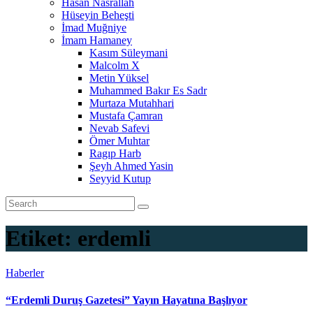
Hasan Nasrallah
Hüseyin Beheşti
İmad Muğniye
İmam Hamaney
Kasım Süleymani
Malcolm X
Metin Yüksel
Muhammed Bakır Es Sadr
Murtaza Mutahhari
Mustafa Çamran
Nevab Safevi
Ömer Muhtar
Ragıp Harb
Şeyh Ahmed Yasin
Seyyid Kutup
Etiket:
erdemli
Haberler
“Erdemli Duruş Gazetesi” Yayın Hayatına Başlıyor