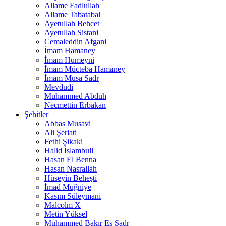
Allame Fadlullah
Allame Tabatabai
Ayetullah Behcet
Ayetullah Sistani
Cemaleddin Afgani
İmam Hamaney
İmam Humeyni
İmam Mücteba Hamaney
İmam Musa Sadr
Mevdudi
Muhammed Abduh
Necmettin Erbakan
Şehitler
Abbas Musavi
Ali Şeriati
Fethi Şikaki
Halid İslambuli
Hasan El Benna
Hasan Nasrallah
Hüseyin Beheşti
İmad Muğniye
Kasım Süleymani
Malcolm X
Metin Yüksel
Muhammed Bakır Es Sadr