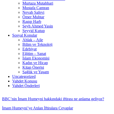
Murtaza Mutahhari
Mustafa Çamran
Nevab Safevi
Ömer Muhtar
Ragıp Harb
Şeyh Ahmed Yasin
Seyyid Kutup
Sosyal Konular
Ahlak – Aile
Bilim ve Teknoloji
Edebiyat
Eğitim – Sanat
İslam Ekonomisi
Kadın ve Hicap
Kitap Önerisi
Sağlık ve Yaşam
Uncategorized
Vahdet Konusu
Vahdet Önderleri
BBC’nin İmam Humeyni hakkındaki iftirası ne anlama geliyor?
İmam Humeyni’ye Atılan İftiralara Cevaplar