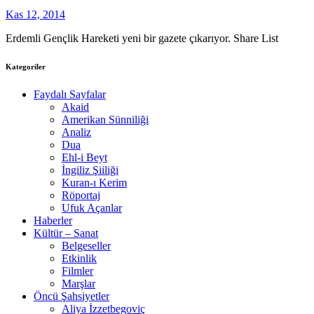
Kas 12, 2014
Erdemli Gençlik Hareketi yeni bir gazete çıkarıyor. Share List
Kategoriler
Faydalı Sayfalar
Akaid
Amerikan Sünniliği
Analiz
Dua
Ehl-i Beyt
İngiliz Şiiliği
Kuran-ı Kerim
Röportaj
Ufuk Açanlar
Haberler
Kültür – Sanat
Belgeseller
Etkinlik
Filmler
Marşlar
Öncü Şahsiyetler
Aliya İzzetbegoviç