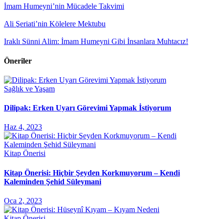
İmam Humeyni’nin Mücadele Takvimi
Ali Şeriati’nin Kölelere Mektubu
Iraklı Sünni Alim: İmam Humeyni Gibi İnsanlara Muhtacız!
Öneriler
Sağlık ve Yaşam
Dilipak: Erken Uyarı Görevimi Yapmak İstiyorum
Haz 4, 2023
Kitap Önerisi
Kitap Önerisi: Hiçbir Şeyden Korkmuyorum – Kendi
Kaleminden Şehid Süleymani
Oca 2, 2023
Kitap Önerisi