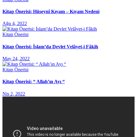
Kitap Önerisi: Hüseynî Kıyam – Kıyam Nedeni
Ağu 4, 2022
Kitap Önerisi
Kitap Önerisi: İslam’da Devlet Velâyet-i Fâkih
May 24, 2022
Kitap Önerisi
Kitap Önerisi: “ Allah’ın Ayı “
Nis 2, 2022