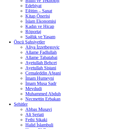
Bilim ve Teknoloji
Edebiyat
Eğitim – Sanat
Kitap Önerisi
İslam Ekonomisi
Kadın ve Hicap
Röportaj
Sağlık ve Yaşam
Öncü Şahsiyetler
Aliya İzzetbegoviç
Allame Fadlullah
Allame Tabatabai
Ayetullah Behcet
Ayetullah Sistani
Cemaleddin Afgani
İmam Humeyni
İmam Musa Sadr
Mevdudi
Muhammed Abduh
Necmettin Erbakan
Şehitler
Abbas Musavi
Ali Şeriati
Fethi Şikaki
Halid İslambuli