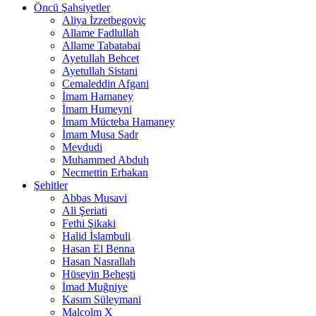
Öncü Şahsiyetler
Aliya İzzetbegoviç
Allame Fadlullah
Allame Tabatabai
Ayetullah Behcet
Ayetullah Sistani
Cemaleddin Afgani
İmam Hamaney
İmam Humeyni
İmam Mücteba Hamaney
İmam Musa Sadr
Mevdudi
Muhammed Abduh
Necmettin Erbakan
Şehitler
Abbas Musavi
Ali Şeriati
Fethi Şikaki
Halid İslambuli
Hasan El Benna
Hasan Nasrallah
Hüseyin Beheşti
İmad Muğniye
Kasım Süleymani
Malcolm X