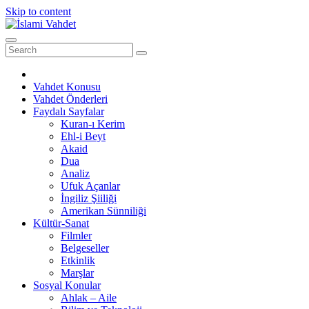
Skip to content
Vahdet Konusu
Vahdet Önderleri
Faydalı Sayfalar
Kuran-ı Kerim
Ehl-i Beyt
Akaid
Dua
Analiz
Ufuk Açanlar
İngiliz Şiiliği
Amerikan Sünniliği
Kültür-Sanat
Filmler
Belgeseller
Etkinlik
Marşlar
Sosyal Konular
Ahlak – Aile