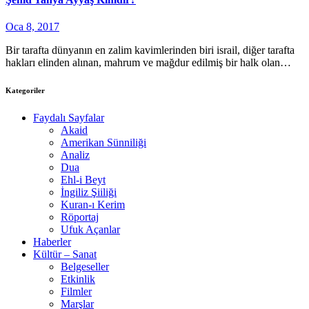
Oca 8, 2017
Bir tarafta dünyanın en zalim kavimlerinden biri israil, diğer tarafta
hakları elinden alınan, mahrum ve mağdur edilmiş bir halk olan…
Kategoriler
Faydalı Sayfalar
Akaid
Amerikan Sünniliği
Analiz
Dua
Ehl-i Beyt
İngiliz Şiiliği
Kuran-ı Kerim
Röportaj
Ufuk Açanlar
Haberler
Kültür – Sanat
Belgeseller
Etkinlik
Filmler
Marşlar