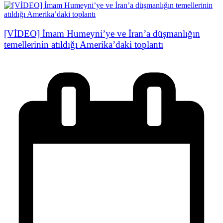
[VİDEO] İmam Humeyni’ye ve İran’a düşmanlığın
temellerinin atıldığı Amerika’daki toplantı