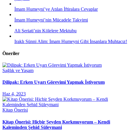
İmam Humeyni’ye Atılan İftiralara Cevaplar
İmam Humeyni’nin Mücadele Takvimi
Ali Şeriati’nin Kölelere Mektubu
Iraklı Sünni Alim: İmam Humeyni Gibi İnsanlara Muhtacız!
Öneriler
Sağlık ve Yaşam
Dilipak: Erken Uyarı Görevimi Yapmak İstiyorum
Haz 4, 2023
Kitap Önerisi
Kitap Önerisi: Hiçbir Şeyden Korkmuyorum – Kendi
Kaleminden Şehid Süleymani