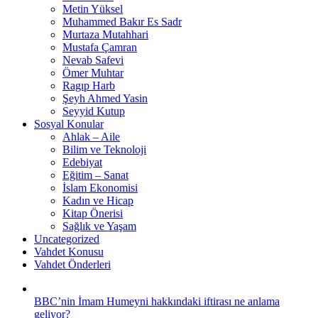
Metin Yüksel
Muhammed Bakır Es Sadr
Murtaza Mutahhari
Mustafa Çamran
Nevab Safevi
Ömer Muhtar
Ragıp Harb
Şeyh Ahmed Yasin
Seyyid Kutup
Sosyal Konular
Ahlak – Aile
Bilim ve Teknoloji
Edebiyat
Eğitim – Sanat
İslam Ekonomisi
Kadın ve Hicap
Kitap Önerisi
Sağlık ve Yaşam
Uncategorized
Vahdet Konusu
Vahdet Önderleri
BBC’nin İmam Humeyni hakkındaki iftirası ne anlama
geliyor?