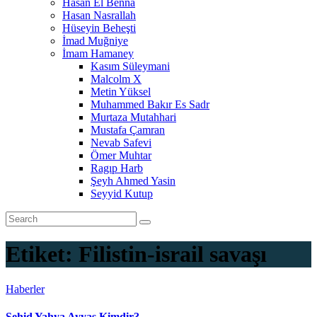
Hasan El Benna
Hasan Nasrallah
Hüseyin Beheşti
İmad Muğniye
İmam Hamaney
Kasım Süleymani
Malcolm X
Metin Yüksel
Muhammed Bakır Es Sadr
Murtaza Mutahhari
Mustafa Çamran
Nevab Safevi
Ömer Muhtar
Ragıp Harb
Şeyh Ahmed Yasin
Seyyid Kutup
Etiket:
Filistin-israil savaşı
Haberler
Şehid Yahya Ayyaş Kimdir?