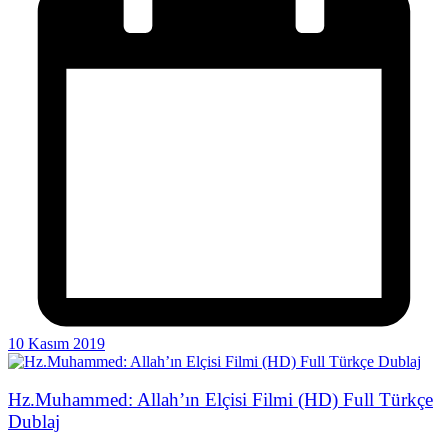
10 Kasım 2019
Hz.Muhammed: Allah’ın Elçisi Filmi (HD) Full Türkçe
Dublaj