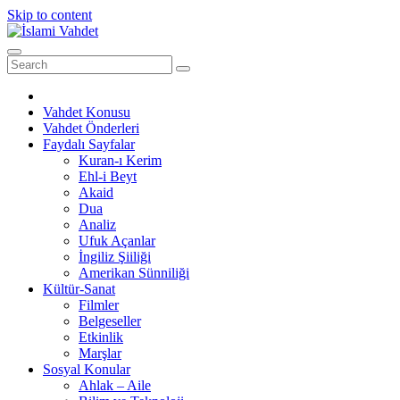
Skip to content
Vahdet Konusu
Vahdet Önderleri
Faydalı Sayfalar
Kuran-ı Kerim
Ehl-i Beyt
Akaid
Dua
Analiz
Ufuk Açanlar
İngiliz Şiiliği
Amerikan Sünniliği
Kültür-Sanat
Filmler
Belgeseller
Etkinlik
Marşlar
Sosyal Konular
Ahlak – Aile