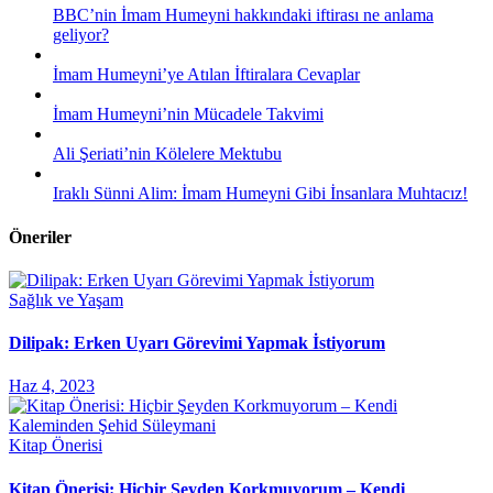
BBC’nin İmam Humeyni hakkındaki iftirası ne anlama
geliyor?
İmam Humeyni’ye Atılan İftiralara Cevaplar
İmam Humeyni’nin Mücadele Takvimi
Ali Şeriati’nin Kölelere Mektubu
Iraklı Sünni Alim: İmam Humeyni Gibi İnsanlara Muhtacız!
Öneriler
Sağlık ve Yaşam
Dilipak: Erken Uyarı Görevimi Yapmak İstiyorum
Haz 4, 2023
Kitap Önerisi
Kitap Önerisi: Hiçbir Şeyden Korkmuyorum – Kendi