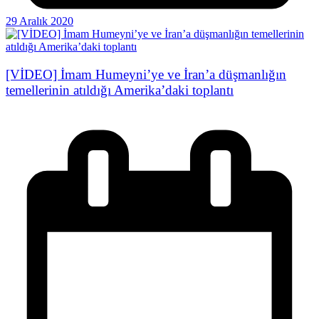
29 Aralık 2020
[VİDEO] İmam Humeyni’ye ve İran’a düşmanlığın
temellerinin atıldığı Amerika’daki toplantı