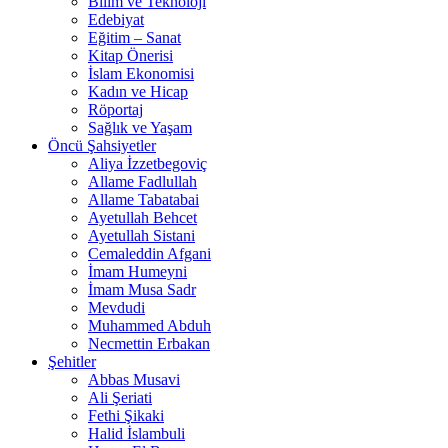
Bilim ve Teknoloji
Edebiyat
Eğitim – Sanat
Kitap Önerisi
İslam Ekonomisi
Kadın ve Hicap
Röportaj
Sağlık ve Yaşam
Öncü Şahsiyetler
Aliya İzzetbegoviç
Allame Fadlullah
Allame Tabatabai
Ayetullah Behcet
Ayetullah Sistani
Cemaleddin Afgani
İmam Humeyni
İmam Musa Sadr
Mevdudi
Muhammed Abduh
Necmettin Erbakan
Şehitler
Abbas Musavi
Ali Şeriati
Fethi Şikaki
Halid İslambuli