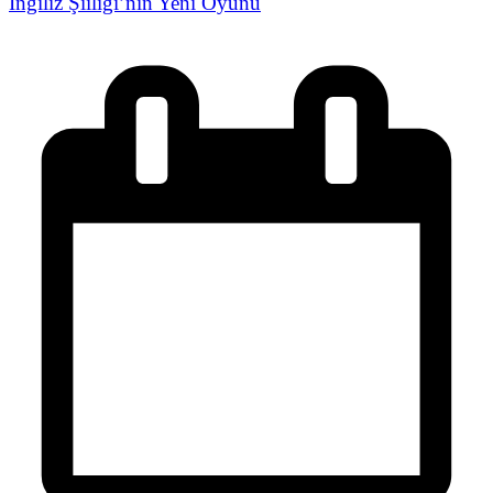
İngiliz Şiiliği’nin Yeni Oyunu