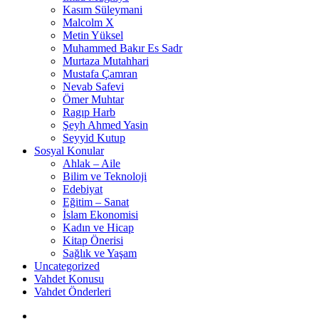
Kasım Süleymani
Malcolm X
Metin Yüksel
Muhammed Bakır Es Sadr
Murtaza Mutahhari
Mustafa Çamran
Nevab Safevi
Ömer Muhtar
Ragıp Harb
Şeyh Ahmed Yasin
Seyyid Kutup
Sosyal Konular
Ahlak – Aile
Bilim ve Teknoloji
Edebiyat
Eğitim – Sanat
İslam Ekonomisi
Kadın ve Hicap
Kitap Önerisi
Sağlık ve Yaşam
Uncategorized
Vahdet Konusu
Vahdet Önderleri