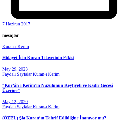
7 Haziran 2017
mesajlar
Kuran-ı Kerim
Hidayet İçin Kuran Tilavetinin Etkisi
May 29, 2023
Faydalı Sayfalar
Kuran-ı Kerim
“Kur’ân-ı Kerim’in Nüzulünün Keyfiyeti ve Kadir Gecesi
Üzerine”
May 12, 2020
Faydalı Sayfalar
Kuran-ı Kerim
(ÖZEL) Şia Kuran’ın Tahrif Edildiğine İnanıyor mu?