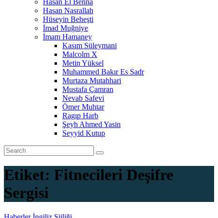
Hasan El Benna
Hasan Nasrallah
Hüseyin Beheşti
İmad Muğniye
İmam Hamaney
Kasım Süleymani
Malcolm X
Metin Yüksel
Muhammed Bakır Es Sadr
Murtaza Mutahhari
Mustafa Çamran
Nevab Safevi
Ömer Muhtar
Ragıp Harb
Şeyh Ahmed Yasin
Seyyid Kutup
Etiket:
Fitnecileri Deşifre
Sergisi
Haberler
İngiliz Şiiliği