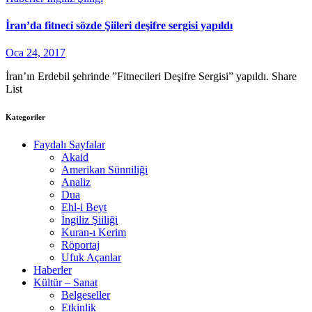
İran’da fitneci sözde Şiileri deşifre sergisi yapıldı
Oca 24, 2017
İran’ın Erdebil şehrinde ”Fitnecileri Deşifre Sergisi” yapıldı. Share
List
Kategoriler
Faydalı Sayfalar
Akaid
Amerikan Sünniliği
Analiz
Dua
Ehl-i Beyt
İngiliz Şiiliği
Kuran-ı Kerim
Röportaj
Ufuk Açanlar
Haberler
Kültür – Sanat
Belgeseller
Etkinlik