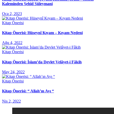
Kaleminden Şehid Süleymani
Oca 2, 2023
Kitap Önerisi
Kitap Önerisi: Hüseynî Kıyam – Kıyam Nedeni
Ağu 4, 2022
Kitap Önerisi
Kitap Önerisi: İslam’da Devlet Velâyet-i Fâkih
May 24, 2022
Kitap Önerisi
Kitap Önerisi: “ Allah’ın Ayı “
Nis 2, 2022