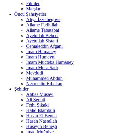
Filmler
Marşlar
Öncü Şahsiyetler
Aliya İzzetbegoviç
Allame Fadlullah
Allame Tabatabai
Ayetullah Behcet
Ayetullah Sistani
Cemaleddin Afgani
İmam Hamaney
İmam Humeyni
İmam Mücteba Hamaney
İmam Musa Sadr
Mevdudi
Muhammed Abduh
Necmettin Erbakan
Şehitler
Abbas Musavi
Ali Şeriati
Fethi Şikaki
Halid İslambuli
Hasan El Benna
Hasan Nasrallah
Hüseyin Beheşti
İmad Muğniye