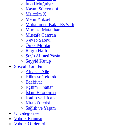
İmad Muğniye
Kasım Süleymani
Malcolm X
Metin Yüksel
Muhammed Bakır Es Sadr
Murtaza Mutahhari
Mustafa Çamran
Nevab Safevi
Ömer Muhtar
Ragıp Harb
Şeyh Ahmed Yasin
Seyyid Kutup
Sosyal Konular
Ahlak – Aile
Bilim ve Teknoloji
Edebiyat
Eğitim – Sanat
İslam Ekonomisi
Kadın ve Hicap
Kitap Önerisi
Sağlık ve Yaşam
Uncategorized
Vahdet Konusu
Vahdet Önderleri