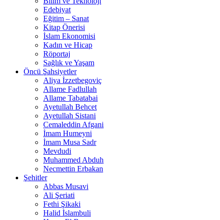
Bilim ve Teknoloji
Edebiyat
Eğitim – Sanat
Kitap Önerisi
İslam Ekonomisi
Kadın ve Hicap
Röportaj
Sağlık ve Yaşam
Öncü Şahsiyetler
Aliya İzzetbegoviç
Allame Fadlullah
Allame Tabatabai
Ayetullah Behcet
Ayetullah Sistani
Cemaleddin Afgani
İmam Humeyni
İmam Musa Sadr
Mevdudi
Muhammed Abduh
Necmettin Erbakan
Şehitler
Abbas Musavi
Ali Şeriati
Fethi Şikaki
Halid İslambuli