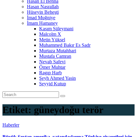
Hasan El Benna
Hasan Nasrallah
Hüseyin Beheşti
İmad Muğniye
İmam Hamaney
Kasım Süleymani
Malcolm X
Metin Yüksel
Muhammed Bakır Es Sadr
Murtaza Mutahhari
Mustafa Çamran
Nevab Safevi
Ömer Muhtar
Ragıp Harb
Şeyh Ahmed Yasin
Seyyid Kutup
Etiket:
güneydoğu terör
Haberler
Büyük Şeytan amerika, vatandaşlarına Türkiye ziyaretleri için