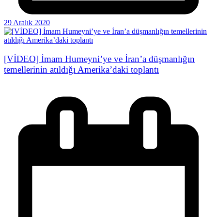
29 Aralık 2020
[VİDEO] İmam Humeyni’ye ve İran’a düşmanlığın
temellerinin atıldığı Amerika’daki toplantı