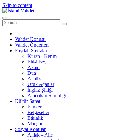
Skip to content
Vahdet Konusu
Vahdet Önderleri
Faydalı Sayfalar
Kuran-ı Kerim
Ehl-i Beyt
Akaid
Dua
Analiz
Ufuk Açanlar
İngiliz Şiiliği
Amerikan Sünniliği
Kültür-Sanat
Filmler
Belgeseller
Etkinlik
Marşlar
Sosyal Konular
Ahlak – Aile