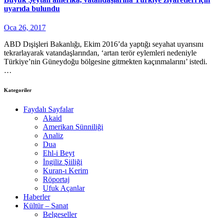
uyarıda bulundu
Oca 26, 2017
ABD Dışişleri Bakanlığı, Ekim 2016’da yaptığı seyahat uyarısını
tekrarlayarak vatandaşlarından, ‘artan terör eylemleri nedeniyle
Türkiye’nin Güneydoğu bölgesine gitmekten kaçınmalarını’ istedi.
…
Kategoriler
Faydalı Sayfalar
Akaid
Amerikan Sünniliği
Analiz
Dua
Ehl-i Beyt
İngiliz Şiiliği
Kuran-ı Kerim
Röportaj
Ufuk Açanlar
Haberler
Kültür – Sanat
Belgeseller