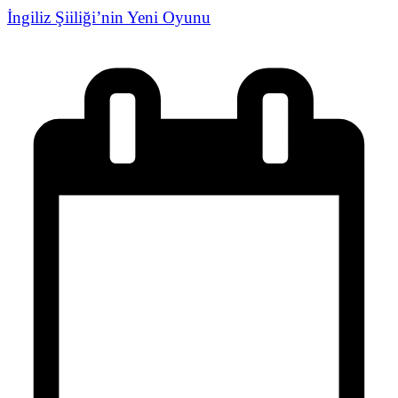
İngiliz Şiiliği’nin Yeni Oyunu