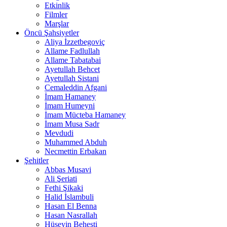
Etkinlik
Filmler
Marşlar
Öncü Şahsiyetler
Aliya İzzetbegoviç
Allame Fadlullah
Allame Tabatabai
Ayetullah Behcet
Ayetullah Sistani
Cemaleddin Afgani
İmam Hamaney
İmam Humeyni
İmam Mücteba Hamaney
İmam Musa Sadr
Mevdudi
Muhammed Abduh
Necmettin Erbakan
Şehitler
Abbas Musavi
Ali Şeriati
Fethi Şikaki
Halid İslambuli
Hasan El Benna
Hasan Nasrallah
Hüseyin Beheşti