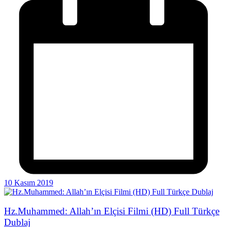
10 Kasım 2019
Hz.Muhammed: Allah’ın Elçisi Filmi (HD) Full Türkçe
Dublaj