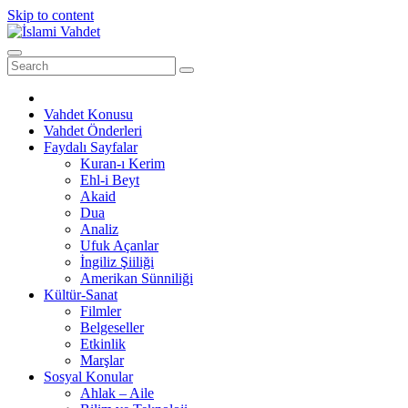
Skip to content
Vahdet Konusu
Vahdet Önderleri
Faydalı Sayfalar
Kuran-ı Kerim
Ehl-i Beyt
Akaid
Dua
Analiz
Ufuk Açanlar
İngiliz Şiiliği
Amerikan Sünniliği
Kültür-Sanat
Filmler
Belgeseller
Etkinlik
Marşlar
Sosyal Konular
Ahlak – Aile