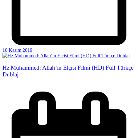
10 Kasım 2019
Hz.Muhammed: Allah’ın Elçisi Filmi (HD) Full Türkçe
Dublaj