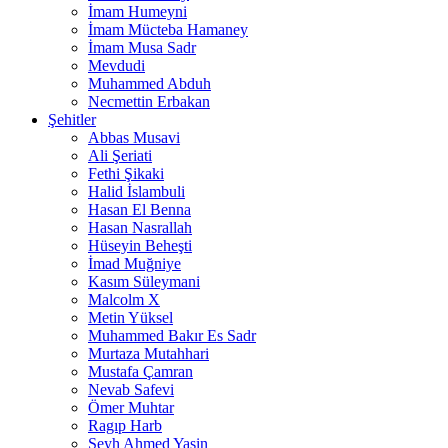
İmam Humeyni
İmam Mücteba Hamaney
İmam Musa Sadr
Mevdudi
Muhammed Abduh
Necmettin Erbakan
Şehitler
Abbas Musavi
Ali Şeriati
Fethi Şikaki
Halid İslambuli
Hasan El Benna
Hasan Nasrallah
Hüseyin Beheşti
İmad Muğniye
Kasım Süleymani
Malcolm X
Metin Yüksel
Muhammed Bakır Es Sadr
Murtaza Mutahhari
Mustafa Çamran
Nevab Safevi
Ömer Muhtar
Ragıp Harb
Şeyh Ahmed Yasin