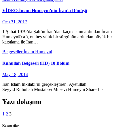
VİDEO-İmam Humeyni’nin İran’a Dönüşü
Oca 31, 2017
1 Şubat 1979’da Şah’ın İran’dan kaçmasının ardından İmam
Humeynî(r.a.), on beş yıllık bir sürgünün ardından büyük bir
karşılama ile İran…
Belgeseller
İmam Humeyni
Ruhullah Belgeseli (HD) 10 Bölüm
May 18, 2014
İran İslam İnkilabı’nı gerçekleştiren, Ayetullah
Seyyid Ruhullah Mustafavi Musevi Humeyni Share List
Yazı dolaşımı
1
2
3
Kategoriler