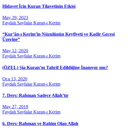
Hidayet İçin Kuran Tilavetinin Etkisi
May 29, 2023
Faydalı Sayfalar
Kuran-ı Kerim
“Kur’ân-ı Kerim’in Nüzulünün Keyfiyeti ve Kadir Gecesi
Üzerine”
May 12, 2020
Faydalı Sayfalar
Kuran-ı Kerim
(ÖZEL) Şia Kuran’ın Tahrif Edildiğine İnanıyor mu?
Oca 13, 2020
Faydalı Sayfalar
Kuran-ı Kerim
7. Ders: Rahman Sadece Allah’tır
May 27, 2019
Faydalı Sayfalar
Kuran-ı Kerim
6. Ders: Rahman ve Rahim Olan Allah