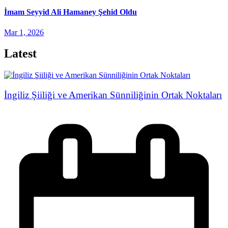
İmam Seyyid Ali Hamaney Şehid Oldu
Mar 1, 2026
Latest
İngiliz Şiiliği ve Amerikan Sünniliğinin Ortak Noktaları