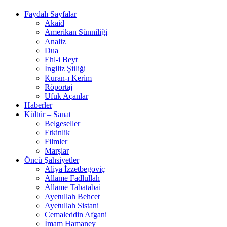
Faydalı Sayfalar
Akaid
Amerikan Sünniliği
Analiz
Dua
Ehl-i Beyt
İngiliz Şiiliği
Kuran-ı Kerim
Röportaj
Ufuk Açanlar
Haberler
Kültür – Sanat
Belgeseller
Etkinlik
Filmler
Marşlar
Öncü Şahsiyetler
Aliya İzzetbegoviç
Allame Fadlullah
Allame Tabatabai
Ayetullah Behcet
Ayetullah Sistani
Cemaleddin Afgani
İmam Hamaney