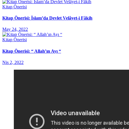
Kitap Önerisi
Kitap Önerisi: İslam’da Devlet Velâyet-i Fâkih
May 24, 2022
Kitap Önerisi
Kitap Önerisi: “ Allah’ın Ayı “
Nis 2, 2022