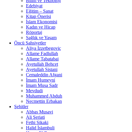
Bilim ve Teknoloji
Edebiyat
Eğitim – Sanat
Kitap Önerisi
İslam Ekonomisi
Kadın ve Hicap
Röportaj
Sağlık ve Yaşam
Öncü Şahsiyetler
Aliya İzzetbegoviç
Allame Fadlullah
Allame Tabatabai
Ayetullah Behcet
Ayetullah Sistani
Cemaleddin Afgani
İmam Humeyni
İmam Musa Sadr
Mevdudi
Muhammed Abduh
Necmettin Erbakan
Şehitler
Abbas Musavi
Ali Şeriati
Fethi Şikaki
Halid İslambuli