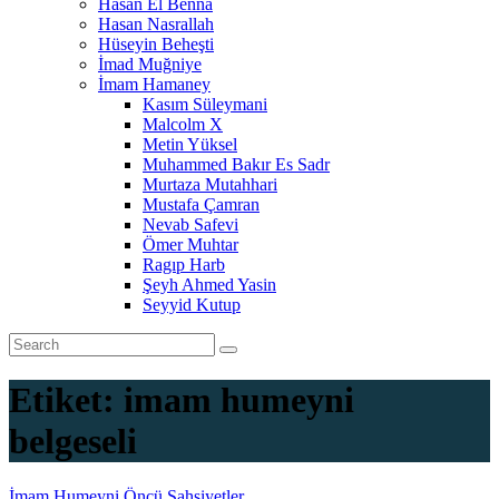
Hasan El Benna
Hasan Nasrallah
Hüseyin Beheşti
İmad Muğniye
İmam Hamaney
Kasım Süleymani
Malcolm X
Metin Yüksel
Muhammed Bakır Es Sadr
Murtaza Mutahhari
Mustafa Çamran
Nevab Safevi
Ömer Muhtar
Ragıp Harb
Şeyh Ahmed Yasin
Seyyid Kutup
Etiket:
imam humeyni
belgeseli
İmam Humeyni
Öncü Şahsiyetler