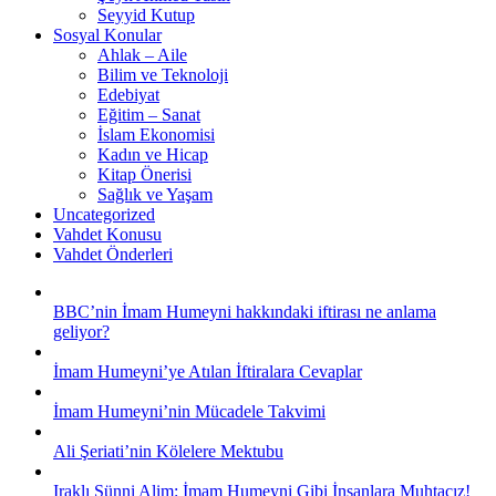
Seyyid Kutup
Sosyal Konular
Ahlak – Aile
Bilim ve Teknoloji
Edebiyat
Eğitim – Sanat
İslam Ekonomisi
Kadın ve Hicap
Kitap Önerisi
Sağlık ve Yaşam
Uncategorized
Vahdet Konusu
Vahdet Önderleri
BBC’nin İmam Humeyni hakkındaki iftirası ne anlama
geliyor?
İmam Humeyni’ye Atılan İftiralara Cevaplar
İmam Humeyni’nin Mücadele Takvimi
Ali Şeriati’nin Kölelere Mektubu
Iraklı Sünni Alim: İmam Humeyni Gibi İnsanlara Muhtacız!