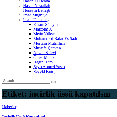
Hasan El Benna
Hasan Nasrallah
Hüseyin Beheşti
İmad Muğniye
İmam Hamaney
Kasım Süleymani
Malcolm X
Metin Yüksel
Muhammed Bakır Es Sadr
Murtaza Mutahhari
Mustafa Çamran
Nevab Safevi
Ömer Muhtar
Ragıp Harb
Şeyh Ahmed Yasin
Seyyid Kutup
Etiket:
incirlik üssü kapatılsın
Haberler
İncirlik Üssü Kapatılsın!