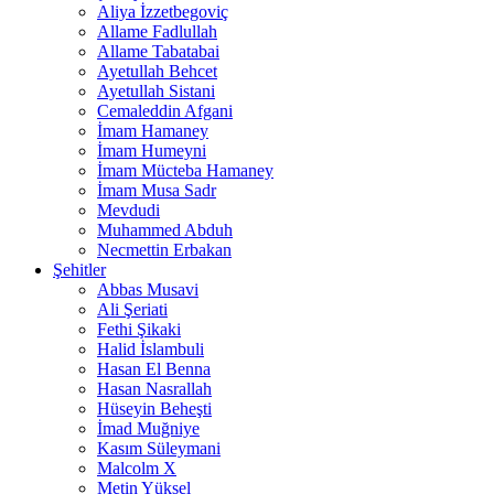
Aliya İzzetbegoviç
Allame Fadlullah
Allame Tabatabai
Ayetullah Behcet
Ayetullah Sistani
Cemaleddin Afgani
İmam Hamaney
İmam Humeyni
İmam Mücteba Hamaney
İmam Musa Sadr
Mevdudi
Muhammed Abduh
Necmettin Erbakan
Şehitler
Abbas Musavi
Ali Şeriati
Fethi Şikaki
Halid İslambuli
Hasan El Benna
Hasan Nasrallah
Hüseyin Beheşti
İmad Muğniye
Kasım Süleymani
Malcolm X
Metin Yüksel