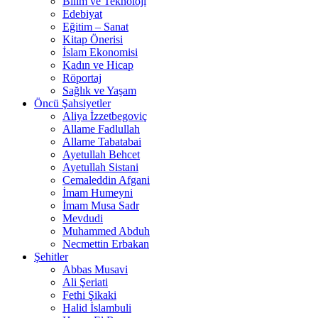
Bilim ve Teknoloji
Edebiyat
Eğitim – Sanat
Kitap Önerisi
İslam Ekonomisi
Kadın ve Hicap
Röportaj
Sağlık ve Yaşam
Öncü Şahsiyetler
Aliya İzzetbegoviç
Allame Fadlullah
Allame Tabatabai
Ayetullah Behcet
Ayetullah Sistani
Cemaleddin Afgani
İmam Humeyni
İmam Musa Sadr
Mevdudi
Muhammed Abduh
Necmettin Erbakan
Şehitler
Abbas Musavi
Ali Şeriati
Fethi Şikaki
Halid İslambuli