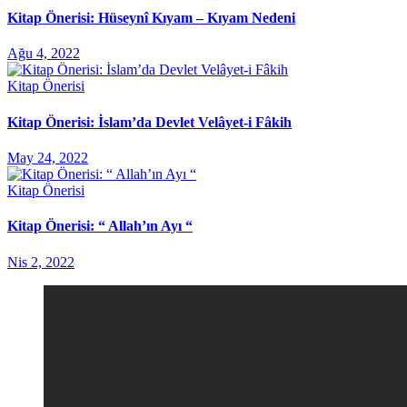
Kitap Önerisi: Hüseynî Kıyam – Kıyam Nedeni
Ağu 4, 2022
Kitap Önerisi
Kitap Önerisi: İslam’da Devlet Velâyet-i Fâkih
May 24, 2022
Kitap Önerisi
Kitap Önerisi: “ Allah’ın Ayı “
Nis 2, 2022