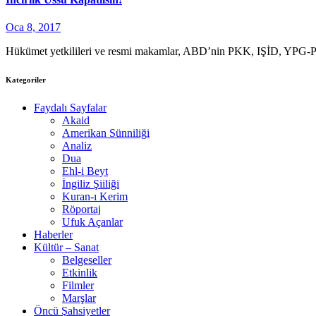
Oca 8, 2017
Hükümet yetkilileri ve resmi makamlar, ABD’nin PKK, IŞİD, YPG-PY
Kategoriler
Faydalı Sayfalar
Akaid
Amerikan Sünniliği
Analiz
Dua
Ehl-i Beyt
İngiliz Şiiliği
Kuran-ı Kerim
Röportaj
Ufuk Açanlar
Haberler
Kültür – Sanat
Belgeseller
Etkinlik
Filmler
Marşlar
Öncü Şahsiyetler