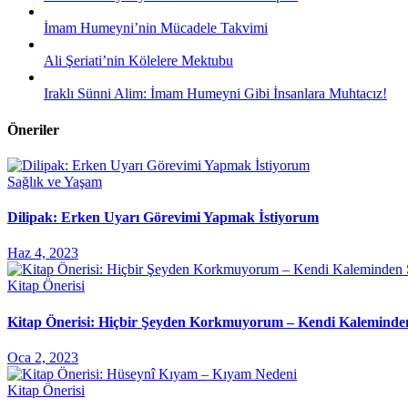
İmam Humeyni’nin Mücadele Takvimi
Ali Şeriati’nin Kölelere Mektubu
Iraklı Sünni Alim: İmam Humeyni Gibi İnsanlara Muhtacız!
Öneriler
Sağlık ve Yaşam
Dilipak: Erken Uyarı Görevimi Yapmak İstiyorum
Haz 4, 2023
Kitap Önerisi
Kitap Önerisi: Hiçbir Şeyden Korkmuyorum – Kendi Kaleminde
Oca 2, 2023
Kitap Önerisi