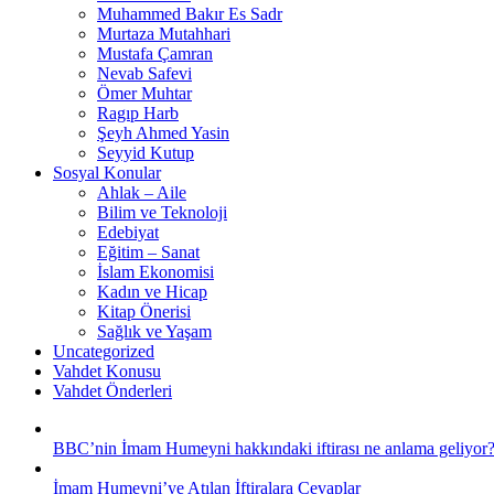
Muhammed Bakır Es Sadr
Murtaza Mutahhari
Mustafa Çamran
Nevab Safevi
Ömer Muhtar
Ragıp Harb
Şeyh Ahmed Yasin
Seyyid Kutup
Sosyal Konular
Ahlak – Aile
Bilim ve Teknoloji
Edebiyat
Eğitim – Sanat
İslam Ekonomisi
Kadın ve Hicap
Kitap Önerisi
Sağlık ve Yaşam
Uncategorized
Vahdet Konusu
Vahdet Önderleri
BBC’nin İmam Humeyni hakkındaki iftirası ne anlama geliyor
İmam Humeyni’ye Atılan İftiralara Cevaplar