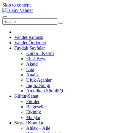
Skip to content
Vahdet Konusu
Vahdet Önderleri
Faydalı Sayfalar
Kuran-ı Kerim
Ehl-i Beyt
Akaid
Dua
Analiz
Ufuk Açanlar
İngiliz Şiiliği
Amerikan Sünniliği
Kültür-Sanat
Filmler
Belgeseller
Etkinlik
Marşlar
Sosyal Konular
Ahlak – Aile