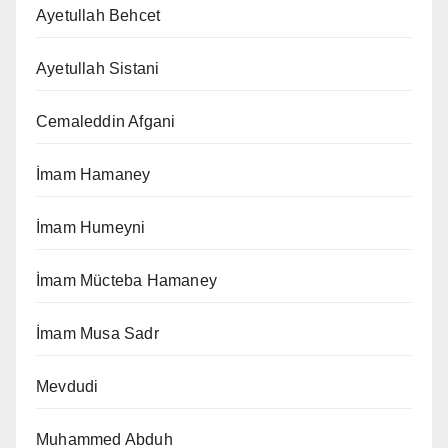
Ayetullah Behcet
Ayetullah Sistani
Cemaleddin Afgani
İmam Hamaney
İmam Humeyni
İmam Mücteba Hamaney
İmam Musa Sadr
Mevdudi
Muhammed Abduh