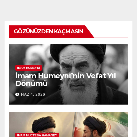
GÖZÜNÜZDEN KAÇMASIN
İMAM HUMEYNI
İmam Humeyni’nin Vefat Yıl
Dönümü
HAZ 4, 2026
İMAM MÜCTEBA HAMANEY