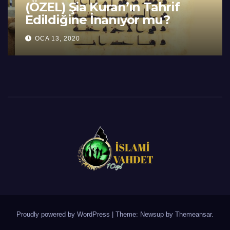
(ÖZEL) Şia Kuran’ın Tahrif
Edildiğine İnanıyor mu?
OCA 13, 2020
Proudly powered by WordPress
|
Theme: Newsup by
Themeansar
.