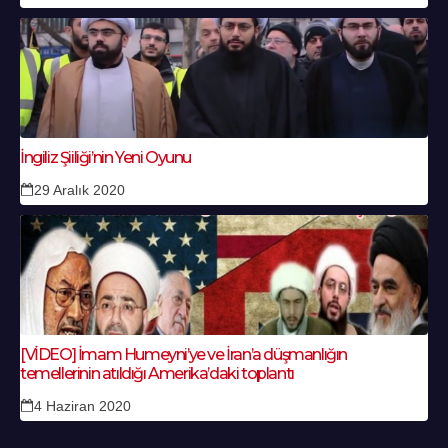
İngiliz Şiiliği’nin Yeni Oyunu
29 Aralık 2020
[VİDEO] İmam Humeyni’ye ve İran’a düşmanlığın
temellerinin atıldığı Amerika’daki toplantı
4 Haziran 2020