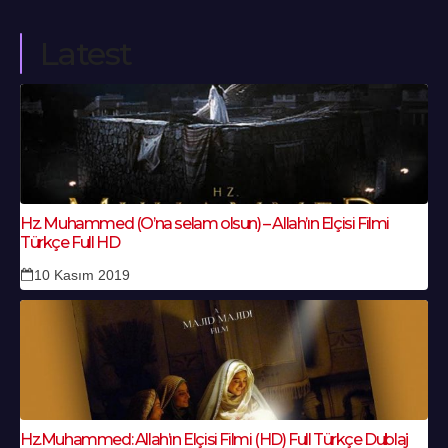
Latest
Hz. Muhammed (O’na selam olsun) – Allah’ın Elçisi Filmi
Türkçe Full HD
10 Kasım 2019
Hz.Muhammed: Allah’ın Elçisi Filmi (HD) Full Türkçe Dublaj