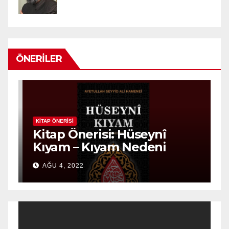
ÖNERILER
KITAP ÖNERISI
K
n
Kitap Önerisi: Hüseynî
K
Kıyam – Kıyam Nedeni
D
AĞU 4, 2022