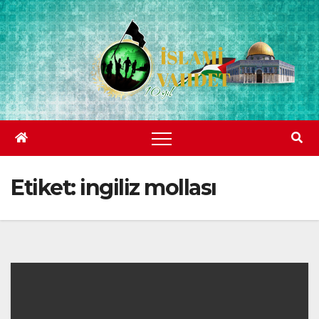
Skip
to
content
Etiket:
ingiliz mollası