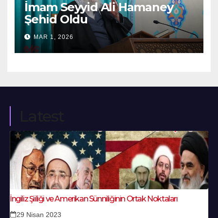
İmam Seyyid Ali Hamaney
Şehid Oldu
MAR 1, 2026
Latest
İngiliz Şiiliği ve Amerikan Sünniliğinin Ortak Noktaları
29 Nisan 2023