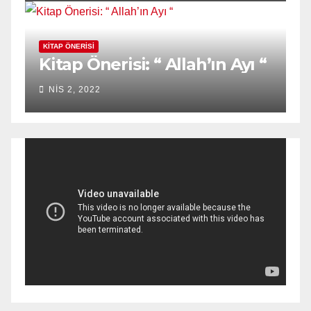
KITAP ÖNERISI
Kitap Önerisi: “ Allah’ın Ayı “
NIS 2, 2022