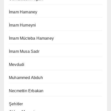
İmam Hamaney
İmam Humeyni
İmam Mücteba Hamaney
İmam Musa Sadr
Mevdudi
Muhammed Abduh
Necmettin Erbakan
Şehitler