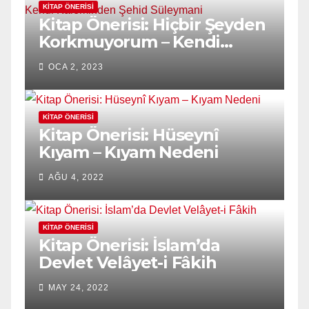
KITAP ÖNERISI
Kitap Önerisi: Hiçbir Şeyden
Korkmuyorum – Kendi
Kaleminden Şehid
OCA 2, 2023
Süleymani
KITAP ÖNERISI
Kitap Önerisi: Hüseynî
Kıyam – Kıyam Nedeni
AĞU 4, 2022
KITAP ÖNERISI
Kitap Önerisi: İslam’da
Devlet Velâyet-i Fâkih
MAY 24, 2022