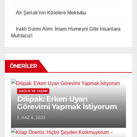
Ali Şeriati’nin Kölelere Mektubu
Iraklı Sünni Alim: İmam Humeyni Gibi İnsanlara
Muhtacız!
ÖNERILER
SAĞLIK VE YAŞAM
Dilipak: Erken Uyarı
Görevimi Yapmak İstiyorum
HAZ 4, 2023