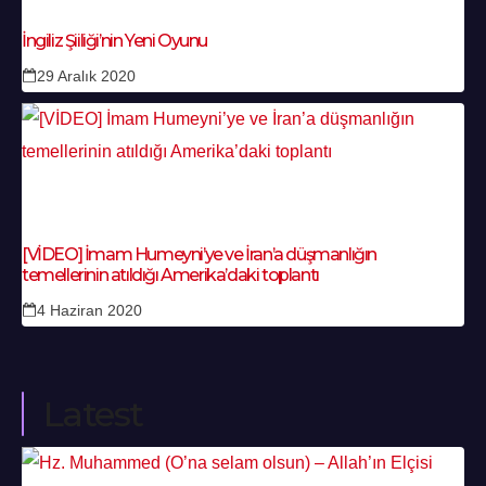
İngiliz Şiiliği’nin Yeni Oyunu
29 Aralık 2020
[VİDEO] İmam Humeyni’ye ve İran’a düşmanlığın
temellerinin atıldığı Amerika’daki toplantı
4 Haziran 2020
Latest