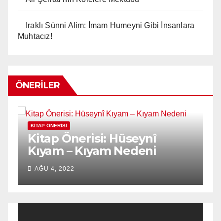
Iraklı Sünni Alim: İmam Humeyni Gibi İnsanlara
Muhtacız!
ÖNERILER
KITAP ÖNERISI
K
n
Kitap Önerisi: Hüseynî
K
Kıyam – Kıyam Nedeni
D
AĞU 4, 2022