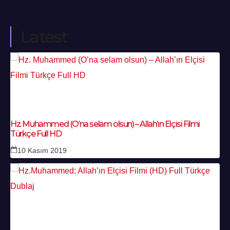
Latest
Hz. Muhammed (O’na selam olsun) – Allah’ın Elçisi Filmi
Türkçe Full HD
10 Kasım 2019