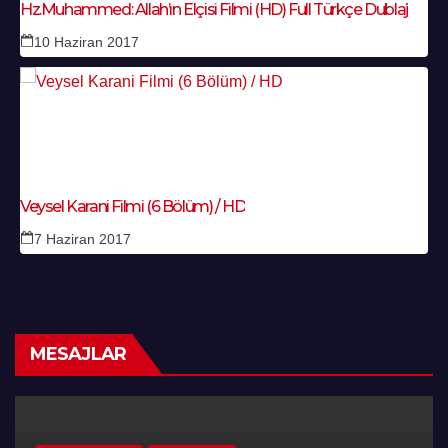
Hz.Muhammed: Allah’ın Elçisi Filmi (HD) Full Türkçe Dublaj
10 Haziran 2017
Veysel Karani Filmi (6 Bölüm) / HD
7 Haziran 2017
MESAJLAR