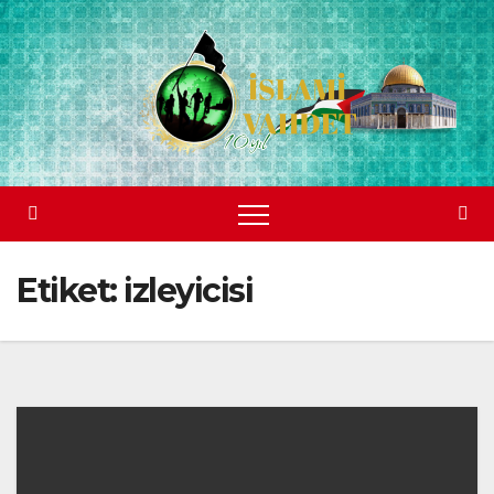
Skip
to
content
Etiket:
izleyicisi