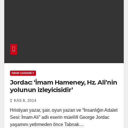
İMAM HAMANEY
Jordac: ‘İmam Hameney, Hz. Ali’nin
yolunun izleyicisidir’
KAS 8, 2014
Hristiyan yazar, şair, oyun yazarı ve “İnsanlığın Adalet
Sesi: İmam Ali” adlı eserin müellifi George Jordac
yaşamını yetirmeden önce Tabnak…