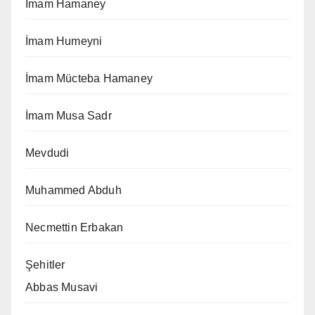
İmam Hamaney
İmam Humeyni
İmam Mücteba Hamaney
İmam Musa Sadr
Mevdudi
Muhammed Abduh
Necmettin Erbakan
Şehitler
Abbas Musavi