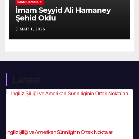
İMAM HAMANEY
İmam Seyyid Ali Hamaney
Şehid Oldu
MAR 1, 2026
Latest
İngiliz Şiiliği ve Amerikan Sünniliğinin Ortak Noktaları