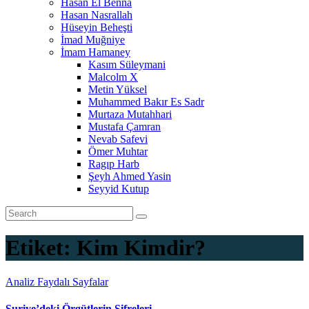
Hasan El Benna
Hasan Nasrallah
Hüseyin Beheşti
İmad Muğniye
İmam Hamaney
Kasım Süleymani
Malcolm X
Metin Yüksel
Muhammed Bakır Es Sadr
Murtaza Mutahhari
Mustafa Çamran
Nevab Safevi
Ömer Muhtar
Ragıp Harb
Şeyh Ahmed Yasin
Seyyid Kutup
Etiket:
Kim Kimdir?
Analiz
Faydalı Sayfalar
Suriye’deki Örgütlerin Şifreleri