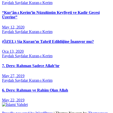
Faydalı Sayfalar
Kuran-ı Kerim
“Kur’ân-ı Kerim’in Nüzulünün Keyfiyeti ve Kadir Gecesi
Üzerine”
May 12, 2020
Faydalı Sayfalar
Kuran-ı Kerim
(ÖZEL) Şia Kuran’ın Tahrif Edildiğine İnanıyor mu?
Oca 13, 2020
Faydalı Sayfalar
Kuran-ı Kerim
7. Ders: Rahman Sadece Allah’tır
May 27, 2019
Faydalı Sayfalar
Kuran-ı Kerim
6. Ders: Rahman ve Rahim Olan Allah
May 22, 2019