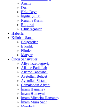
Analiz
Dua
Ehl-i Beyt
İngiliz Şiiliği
Kuran-ı Kerim
Röportaj
Ufuk Açanlar
Haberler
Kültür – Sanat
Belgeseller
Etkinlik
Filmler
Marşlar
Öncü Şahsiyetler
Aliya İzzetbegoviç
Allame Fadlullah
Allame Tabatabai
Ayetullah Behcet
Ayetullah Sistani
Cemaleddin Afgani
İmam Hamaney
İmam Humeyni
İmam Mücteba Hamaney
İmam Musa Sadr
Mevdudi