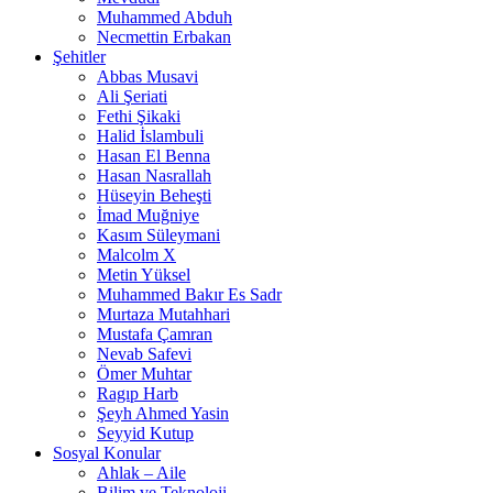
Muhammed Abduh
Necmettin Erbakan
Şehitler
Abbas Musavi
Ali Şeriati
Fethi Şikaki
Halid İslambuli
Hasan El Benna
Hasan Nasrallah
Hüseyin Beheşti
İmad Muğniye
Kasım Süleymani
Malcolm X
Metin Yüksel
Muhammed Bakır Es Sadr
Murtaza Mutahhari
Mustafa Çamran
Nevab Safevi
Ömer Muhtar
Ragıp Harb
Şeyh Ahmed Yasin
Seyyid Kutup
Sosyal Konular
Ahlak – Aile
Bilim ve Teknoloji