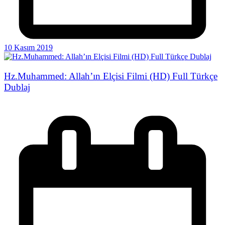
10 Kasım 2019
Hz.Muhammed: Allah’ın Elçisi Filmi (HD) Full Türkçe
Dublaj