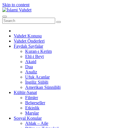
Skip to content
Vahdet Konusu
Vahdet Önderleri
Faydalı Sayfalar
Kuran-ı Kerim
Ehl-i Beyt
Akaid
Dua
Analiz
Ufuk Açanlar
İngiliz Şiiliği
Amerikan Sünniliği
Kültür-Sanat
Filmler
Belgeseller
Etkinlik
Marşlar
Sosyal Konular
Ahlak – Aile