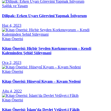
Sağlık ve Yaşam
Dilipak: Erken Uyarı Görevimi Yapmak İstiyorum
Haz 4, 2023
Kitap Önerisi
Kitap Önerisi: Hiçbir Şeyden Korkmuyorum – Kendi
Kaleminden Şehid Süleymani
Oca 2, 2023
Kitap Önerisi
Kitap Önerisi: Hüseynî Kıyam – Kıyam Nedeni
Ağu 4, 2022
Kitap Önerisi
Kitap Önerisi: İslam’da Devlet Velâyet-i Fâkih