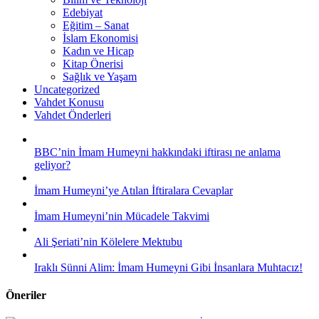
Edebiyat
Eğitim – Sanat
İslam Ekonomisi
Kadın ve Hicap
Kitap Önerisi
Sağlık ve Yaşam
Uncategorized
Vahdet Konusu
Vahdet Önderleri
BBC’nin İmam Humeyni hakkındaki iftirası ne anlama
geliyor?
İmam Humeyni’ye Atılan İftiralara Cevaplar
İmam Humeyni’nin Mücadele Takvimi
Ali Şeriati’nin Kölelere Mektubu
Iraklı Sünni Alim: İmam Humeyni Gibi İnsanlara Muhtacız!
Öneriler