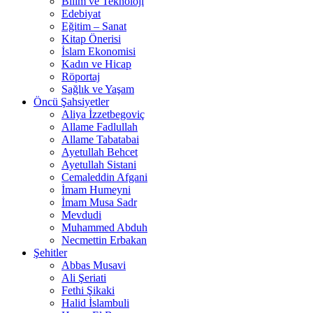
Bilim ve Teknoloji
Edebiyat
Eğitim – Sanat
Kitap Önerisi
İslam Ekonomisi
Kadın ve Hicap
Röportaj
Sağlık ve Yaşam
Öncü Şahsiyetler
Aliya İzzetbegoviç
Allame Fadlullah
Allame Tabatabai
Ayetullah Behcet
Ayetullah Sistani
Cemaleddin Afgani
İmam Humeyni
İmam Musa Sadr
Mevdudi
Muhammed Abduh
Necmettin Erbakan
Şehitler
Abbas Musavi
Ali Şeriati
Fethi Şikaki
Halid İslambuli