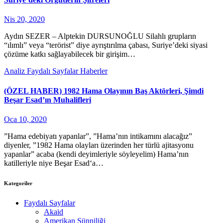
Nis 20, 2020
Aydın SEZER – Alptekin DURSUNOĞLU Silahlı grupların
“ılımlı” veya “terörist” diye ayrıştırılma çabası, Suriye’deki siyasi
çözüme katkı sağlayabilecek bir girişim…
Analiz
Faydalı Sayfalar
Haberler
(ÖZEL HABER) 1982 Hama Olayının Baş Aktörleri, Şimdi
Beşar Esad’ın Muhalifleri
Oca 10, 2020
”Hama edebiyatı yapanlar”, ”Hama’nın intikamını alacağız”
diyenler, ”1982 Hama olayları üzerinden her türlü ajitasyonu
yapanlar” acaba (kendi deyimleriyle söyleyelim) Hama’nın
katilleriyle niye Beşar Esad‘a…
Kategoriler
Faydalı Sayfalar
Akaid
Amerikan Sünniliği