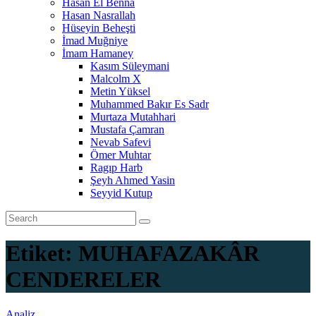
Hasan El Benna
Hasan Nasrallah
Hüseyin Beheşti
İmad Muğniye
İmam Hamaney
Kasım Süleymani
Malcolm X
Metin Yüksel
Muhammed Bakır Es Sadr
Murtaza Mutahhari
Mustafa Çamran
Nevab Safevi
Ömer Muhtar
Ragıp Harb
Şeyh Ahmed Yasin
Seyyid Kutup
Etiket:
MUHAFAZAKÂR
CENDERELER
Analiz