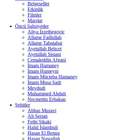
Belgeseller
Etkinlik
Filmler
Marşlar
Öncü Şahsiyetler
Aliya İzzetbegoviç
Allame Fadlullah
Allame Tabatabai
Ayetullah Behcet
Ayetullah Sistani
Cemaleddin Afgani
İmam Hamaney
İmam Humeyni
İmam Mücteba Hamaney
İmam Musa Sadr
Mevdudi
Muhammed Abduh
Necmettin Erbakan
Şehitler
Abbas Musavi
Ali Şeriati
Fethi Şikaki
Halid İslambuli
Hasan El Benna
Hasan Nasrallah