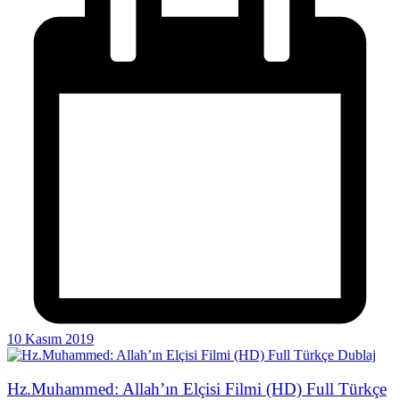
10 Kasım 2019
Hz.Muhammed: Allah’ın Elçisi Filmi (HD) Full Türkçe