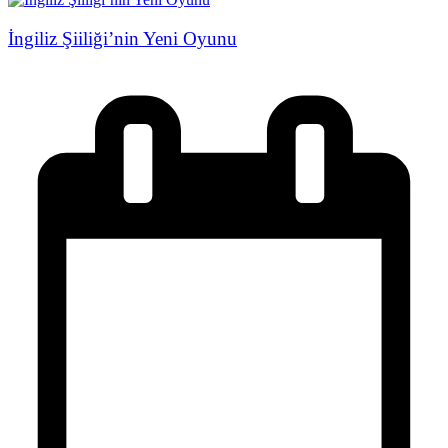
İngiliz Şiiliği’nin Yeni Oyunu