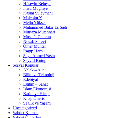
Hüseyin Beheşti
İmad Muğniye
Kasım Süleymani
Malcolm X
Metin Yüksel
Muhammed Bakır Es Sadr
Murtaza Mutahhari
Mustafa Çamran
Nevab Safevi
Ömer Muhtar
Ragıp Harb
Şeyh Ahmed Yasin
Seyyid Kutup
Sosyal Konular
Ahlak – Aile
Bilim ve Teknoloji
Edebiyat
Eğitim – Sanat
İslam Ekonomisi
Kadın ve Hicap
Kitap Önerisi
Sağlık ve Yaşam
Uncategorized
Vahdet Konusu
Vahdet Önderleri