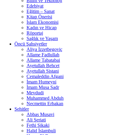
Bilim ve Teknoloji
Edebiyat
Eğitim – Sanat
Kitap Önerisi
İslam Ekonomisi
Kadın ve Hicap
Röportaj
Sağlık ve Yaşam
Öncü Şahsiyetler
Aliya İzzetbegoviç
Allame Fadlullah
Allame Tabatabai
Ayetullah Behcet
Ayetullah Sistani
Cemaleddin Afgani
İmam Humeyni
İmam Musa Sadr
Mevdudi
Muhammed Abduh
Necmettin Erbakan
Şehitler
Abbas Musavi
Ali Şeriati
Fethi Şikaki
Halid İslambuli