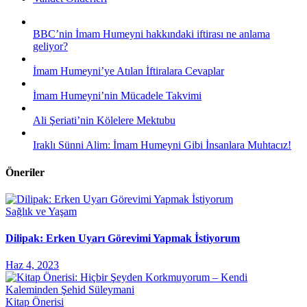
BBC’nin İmam Humeyni hakkındaki iftirası ne anlama
geliyor?
İmam Humeyni’ye Atılan İftiralara Cevaplar
İmam Humeyni’nin Mücadele Takvimi
Ali Şeriati’nin Kölelere Mektubu
Iraklı Sünni Alim: İmam Humeyni Gibi İnsanlara Muhtacız!
Öneriler
Sağlık ve Yaşam
Dilipak: Erken Uyarı Görevimi Yapmak İstiyorum
Haz 4, 2023
Kitap Önerisi