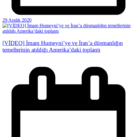
29 Aralık 2020
[VİDEO] İmam Humeyni’ye ve İran’a düşmanlığın
temellerinin atıldığı Amerika’daki toplantı