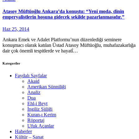
Atasoy Müftüoğlu Ankara’da konuştu: “Yeni moda, dinin
emperyalistlerin hoşuna gidecek şekilde pazarlanmasıdır.”
Haz 25, 2014
Ankara Emek ve Adalet Platformu’nun düzenlediği seminere
konuşmacı olarak katılan Üstad Atasoy Müftüoğlu, muhafazakarlığa
dair çok önemli tespitlerde ve hayatî…
Kategoriler
Faydalı Sayfalar
Akaid
Amerikan Sünniliği
Analiz
Dua
Ehl-i Beyt
İngiliz Şiiliği
Kuran-ı Kerim
Röportaj
Ufuk Açanlar
Haberler
Kültür – Sanat