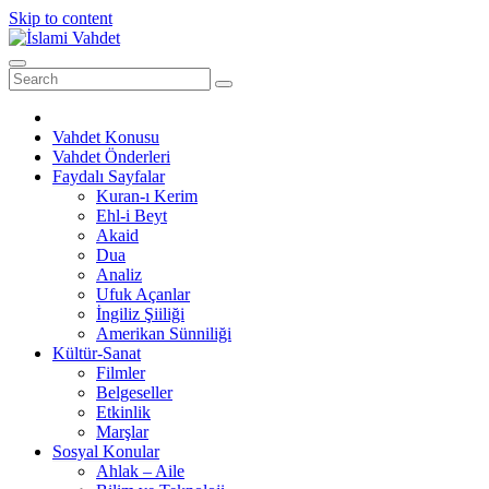
Skip to content
Vahdet Konusu
Vahdet Önderleri
Faydalı Sayfalar
Kuran-ı Kerim
Ehl-i Beyt
Akaid
Dua
Analiz
Ufuk Açanlar
İngiliz Şiiliği
Amerikan Sünniliği
Kültür-Sanat
Filmler
Belgeseller
Etkinlik
Marşlar
Sosyal Konular
Ahlak – Aile