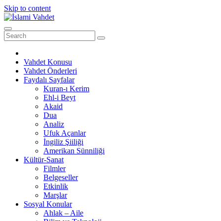
Skip to content
Vahdet Konusu
Vahdet Önderleri
Faydalı Sayfalar
Kuran-ı Kerim
Ehl-i Beyt
Akaid
Dua
Analiz
Ufuk Açanlar
İngiliz Şiiliği
Amerikan Sünniliği
Kültür-Sanat
Filmler
Belgeseller
Etkinlik
Marşlar
Sosyal Konular
Ahlak – Aile