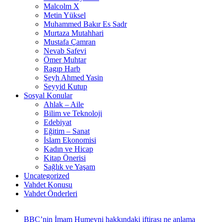
Malcolm X
Metin Yüksel
Muhammed Bakır Es Sadr
Murtaza Mutahhari
Mustafa Çamran
Nevab Safevi
Ömer Muhtar
Ragıp Harb
Şeyh Ahmed Yasin
Seyyid Kutup
Sosyal Konular
Ahlak – Aile
Bilim ve Teknoloji
Edebiyat
Eğitim – Sanat
İslam Ekonomisi
Kadın ve Hicap
Kitap Önerisi
Sağlık ve Yaşam
Uncategorized
Vahdet Konusu
Vahdet Önderleri
BBC’nin İmam Humeyni hakkındaki iftirası ne anlama