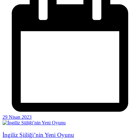
29 Nisan 2023
İngiliz Şiiliği’nin Yeni Oyunu