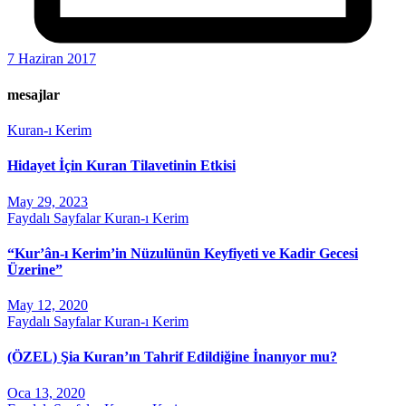
7 Haziran 2017
mesajlar
Kuran-ı Kerim
Hidayet İçin Kuran Tilavetinin Etkisi
May 29, 2023
Faydalı Sayfalar
Kuran-ı Kerim
“Kur’ân-ı Kerim’in Nüzulünün Keyfiyeti ve Kadir Gecesi
Üzerine”
May 12, 2020
Faydalı Sayfalar
Kuran-ı Kerim
(ÖZEL) Şia Kuran’ın Tahrif Edildiğine İnanıyor mu?
Oca 13, 2020