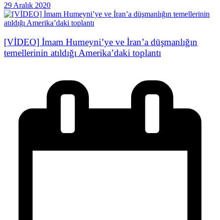
29 Aralık 2020
[VİDEO] İmam Humeyni’ye ve İran’a düşmanlığın
temellerinin atıldığı Amerika’daki toplantı