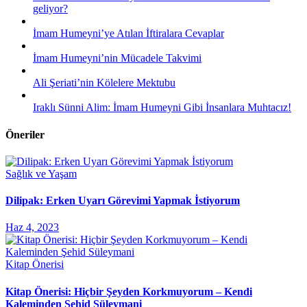
geliyor?
İmam Humeyni’ye Atılan İftiralara Cevaplar
İmam Humeyni’nin Mücadele Takvimi
Ali Şeriati’nin Kölelere Mektubu
Iraklı Sünni Alim: İmam Humeyni Gibi İnsanlara Muhtacız!
Öneriler
Sağlık ve Yaşam
Dilipak: Erken Uyarı Görevimi Yapmak İstiyorum
Haz 4, 2023
Kitap Önerisi
Kitap Önerisi: Hiçbir Şeyden Korkmuyorum – Kendi
Kaleminden Şehid Süleymani