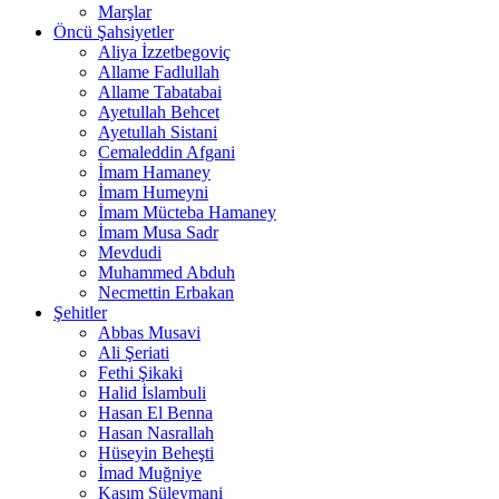
Marşlar
Öncü Şahsiyetler
Aliya İzzetbegoviç
Allame Fadlullah
Allame Tabatabai
Ayetullah Behcet
Ayetullah Sistani
Cemaleddin Afgani
İmam Hamaney
İmam Humeyni
İmam Mücteba Hamaney
İmam Musa Sadr
Mevdudi
Muhammed Abduh
Necmettin Erbakan
Şehitler
Abbas Musavi
Ali Şeriati
Fethi Şikaki
Halid İslambuli
Hasan El Benna
Hasan Nasrallah
Hüseyin Beheşti
İmad Muğniye
Kasım Süleymani