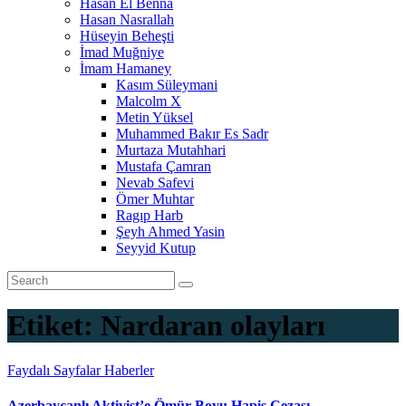
Hasan El Benna
Hasan Nasrallah
Hüseyin Beheşti
İmad Muğniye
İmam Hamaney
Kasım Süleymani
Malcolm X
Metin Yüksel
Muhammed Bakır Es Sadr
Murtaza Mutahhari
Mustafa Çamran
Nevab Safevi
Ömer Muhtar
Ragıp Harb
Şeyh Ahmed Yasin
Seyyid Kutup
Etiket:
Nardaran olayları
Faydalı Sayfalar
Haberler
Azerbaycanlı Aktivist’e Ömür Boyu Hapis Cezası