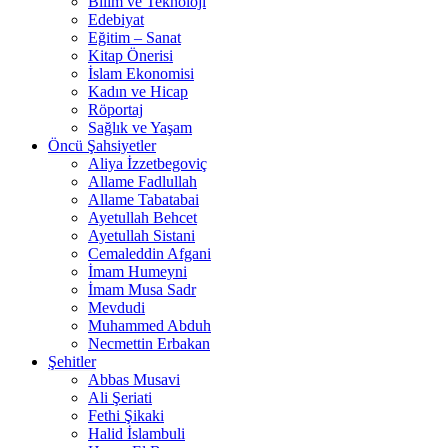
Bilim ve Teknoloji
Edebiyat
Eğitim – Sanat
Kitap Önerisi
İslam Ekonomisi
Kadın ve Hicap
Röportaj
Sağlık ve Yaşam
Öncü Şahsiyetler
Aliya İzzetbegoviç
Allame Fadlullah
Allame Tabatabai
Ayetullah Behcet
Ayetullah Sistani
Cemaleddin Afgani
İmam Humeyni
İmam Musa Sadr
Mevdudi
Muhammed Abduh
Necmettin Erbakan
Şehitler
Abbas Musavi
Ali Şeriati
Fethi Şikaki
Halid İslambuli