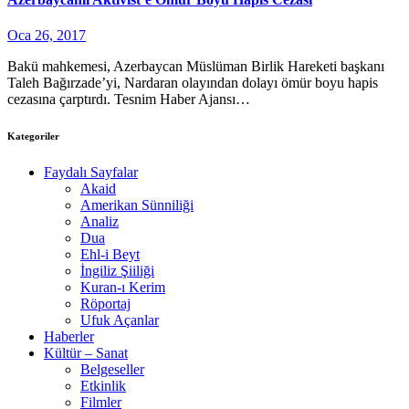
Oca 26, 2017
Bakü mahkemesi, Azerbaycan Müslüman Birlik Hareketi başkanı
Taleh Bağırzade’yi, Nardaran olayından dolayı ömür boyu hapis
cezasına çarptırdı. Tesnim Haber Ajansı…
Kategoriler
Faydalı Sayfalar
Akaid
Amerikan Sünniliği
Analiz
Dua
Ehl-i Beyt
İngiliz Şiiliği
Kuran-ı Kerim
Röportaj
Ufuk Açanlar
Haberler
Kültür – Sanat
Belgeseller
Etkinlik
Filmler