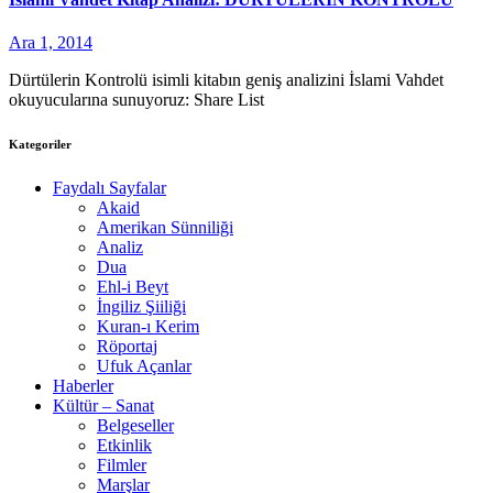
Ara 1, 2014
Dürtülerin Kontrolü isimli kitabın geniş analizini İslami Vahdet
okuyucularına sunuyoruz: Share List
Kategoriler
Faydalı Sayfalar
Akaid
Amerikan Sünniliği
Analiz
Dua
Ehl-i Beyt
İngiliz Şiiliği
Kuran-ı Kerim
Röportaj
Ufuk Açanlar
Haberler
Kültür – Sanat
Belgeseller
Etkinlik
Filmler
Marşlar