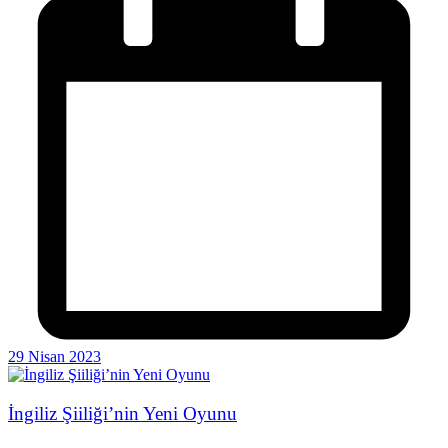
29 Nisan 2023
İngiliz Şiiliği’nin Yeni Oyunu