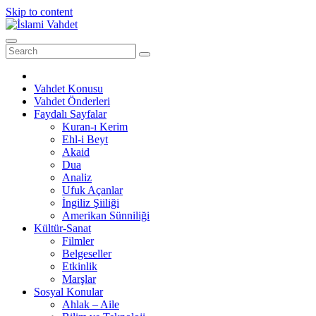
Skip to content
Vahdet Konusu
Vahdet Önderleri
Faydalı Sayfalar
Kuran-ı Kerim
Ehl-i Beyt
Akaid
Dua
Analiz
Ufuk Açanlar
İngiliz Şiiliği
Amerikan Sünniliği
Kültür-Sanat
Filmler
Belgeseller
Etkinlik
Marşlar
Sosyal Konular
Ahlak – Aile