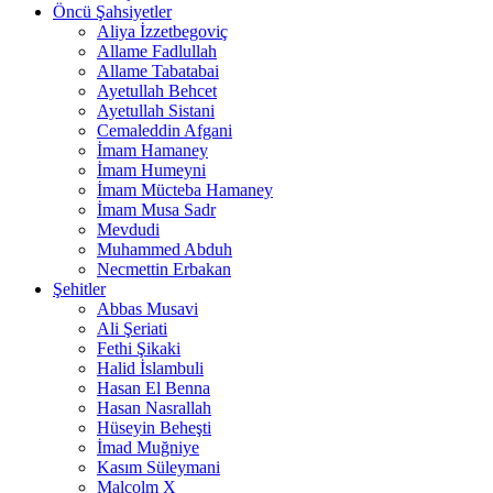
Öncü Şahsiyetler
Aliya İzzetbegoviç
Allame Fadlullah
Allame Tabatabai
Ayetullah Behcet
Ayetullah Sistani
Cemaleddin Afgani
İmam Hamaney
İmam Humeyni
İmam Mücteba Hamaney
İmam Musa Sadr
Mevdudi
Muhammed Abduh
Necmettin Erbakan
Şehitler
Abbas Musavi
Ali Şeriati
Fethi Şikaki
Halid İslambuli
Hasan El Benna
Hasan Nasrallah
Hüseyin Beheşti
İmad Muğniye
Kasım Süleymani
Malcolm X