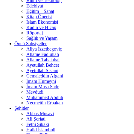
Bilim ve Teknoloji
Edebiyat
Eğitim – Sanat
Kitap Önerisi
İslam Ekonomisi
Kadın ve Hicap
Röportaj
Sağlık ve Yaşam
Öncü Şahsiyetler
Aliya İzzetbegoviç
Allame Fadlullah
Allame Tabatabai
Ayetullah Behcet
Ayetullah Sistani
Cemaleddin Afgani
İmam Humeyni
İmam Musa Sadr
Mevdudi
Muhammed Abduh
Necmettin Erbakan
Şehitler
Abbas Musavi
Ali Şeriati
Fethi Şikaki
Halid İslambuli