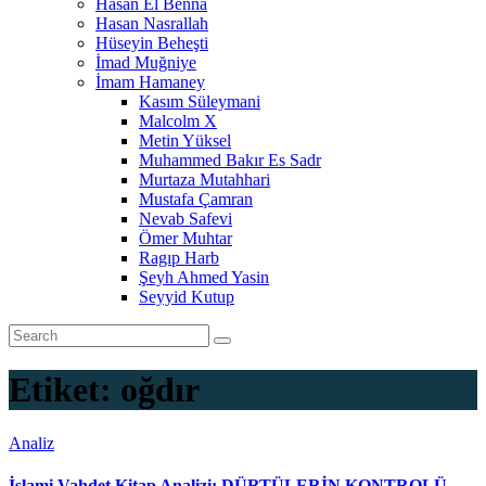
Hasan El Benna
Hasan Nasrallah
Hüseyin Beheşti
İmad Muğniye
İmam Hamaney
Kasım Süleymani
Malcolm X
Metin Yüksel
Muhammed Bakır Es Sadr
Murtaza Mutahhari
Mustafa Çamran
Nevab Safevi
Ömer Muhtar
Ragıp Harb
Şeyh Ahmed Yasin
Seyyid Kutup
Etiket:
oğdır
Analiz
İslami Vahdet Kitap Analizi: DÜRTÜLERİN KONTROLÜ