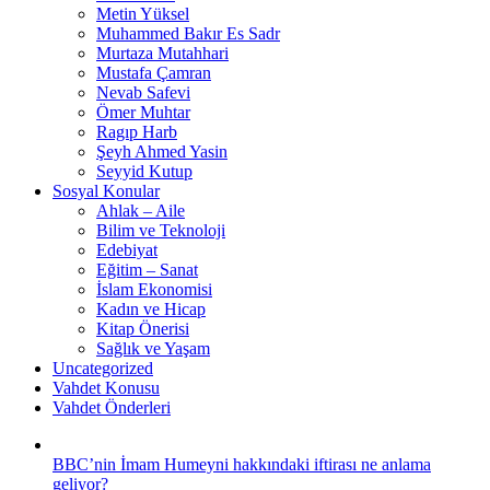
Metin Yüksel
Muhammed Bakır Es Sadr
Murtaza Mutahhari
Mustafa Çamran
Nevab Safevi
Ömer Muhtar
Ragıp Harb
Şeyh Ahmed Yasin
Seyyid Kutup
Sosyal Konular
Ahlak – Aile
Bilim ve Teknoloji
Edebiyat
Eğitim – Sanat
İslam Ekonomisi
Kadın ve Hicap
Kitap Önerisi
Sağlık ve Yaşam
Uncategorized
Vahdet Konusu
Vahdet Önderleri
BBC’nin İmam Humeyni hakkındaki iftirası ne anlama
geliyor?