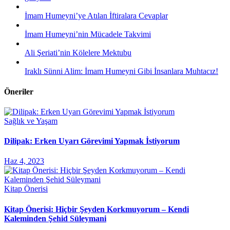
İmam Humeyni’ye Atılan İftiralara Cevaplar
İmam Humeyni’nin Mücadele Takvimi
Ali Şeriati’nin Kölelere Mektubu
Iraklı Sünni Alim: İmam Humeyni Gibi İnsanlara Muhtacız!
Öneriler
Sağlık ve Yaşam
Dilipak: Erken Uyarı Görevimi Yapmak İstiyorum
Haz 4, 2023
Kitap Önerisi
Kitap Önerisi: Hiçbir Şeyden Korkmuyorum – Kendi
Kaleminden Şehid Süleymani