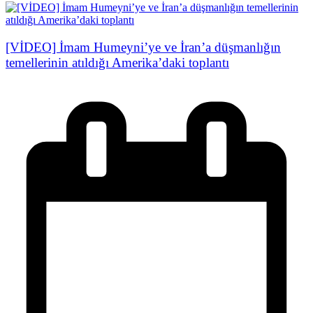
[VİDEO] İmam Humeyni’ye ve İran’a düşmanlığın
temellerinin atıldığı Amerika’daki toplantı