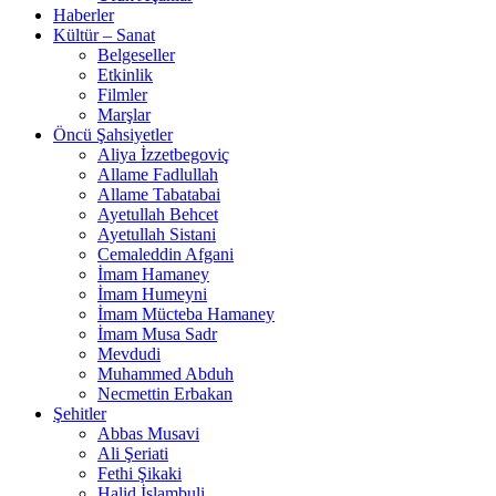
Haberler
Kültür – Sanat
Belgeseller
Etkinlik
Filmler
Marşlar
Öncü Şahsiyetler
Aliya İzzetbegoviç
Allame Fadlullah
Allame Tabatabai
Ayetullah Behcet
Ayetullah Sistani
Cemaleddin Afgani
İmam Hamaney
İmam Humeyni
İmam Mücteba Hamaney
İmam Musa Sadr
Mevdudi
Muhammed Abduh
Necmettin Erbakan
Şehitler
Abbas Musavi
Ali Şeriati
Fethi Şikaki
Halid İslambuli