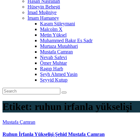
Hasan Nasrallah
Hüseyin Beheşti
İmad Muğniye
İmam Hamaney
Kasım Süleymani
Malcolm X
Metin Yüksel
Muhammed Bakır Es Sadr
Murtaza Mutahhari
Mustafa Çamran
Nevab Safevi
Ömer Muhtar
Ragıp Harb
Şeyh Ahmed Yasin
Seyyid Kutup
Etiket:
ruhun irfanla yükselişi
Mustafa Çamran
Ruhun İrfanla Yükselişi-Şehid Mustafa Çamran