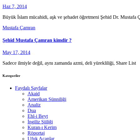
Haz 7, 2014
Büyük İslam mücahidi, aşk ve şehadet öğretmeni Şehid Dr. Mustafa Ça
Mustafa Çamran
Şehid Mustafa Çamran kimdir ?
May 17, 2014
Sadece ilmiyle değil, aynı zamanda azmi, deli yürekliliği, Share List
Kategoriler
Faydalı Sayfalar
Akaid
Amerikan Sünniliği
Analiz
Dua
Ehl-i Beyt
İngiliz Şiiliği
Kuran-ı Kerim
Röportaj
Ufuk Açanlar