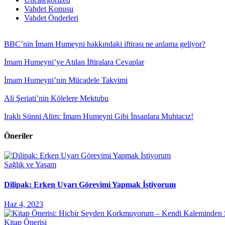
Vahdet Konusu
Vahdet Önderleri
BBC’nin İmam Humeyni hakkındaki iftirası ne anlama geliyor?
İmam Humeyni’ye Atılan İftiralara Cevaplar
İmam Humeyni’nin Mücadele Takvimi
Ali Şeriati’nin Kölelere Mektubu
Iraklı Sünni Alim: İmam Humeyni Gibi İnsanlara Muhtacız!
Öneriler
Sağlık ve Yaşam
Dilipak: Erken Uyarı Görevimi Yapmak İstiyorum
Haz 4, 2023
Kitap Önerisi