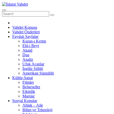
Skip
to
content
Vahdet Konusu
Vahdet Önderleri
Faydalı Sayfalar
Kuran-ı Kerim
Ehl-i Beyt
Akaid
Dua
Analiz
Ufuk Açanlar
İngiliz Şiiliği
Amerikan Sünniliği
Kültür-Sanat
Filmler
Belgeseller
Etkinlik
Marşlar
Sosyal Konular
Ahlak – Aile
Bilim ve Teknoloji