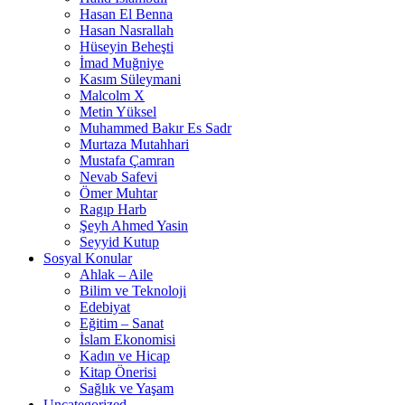
Hasan El Benna
Hasan Nasrallah
Hüseyin Beheşti
İmad Muğniye
Kasım Süleymani
Malcolm X
Metin Yüksel
Muhammed Bakır Es Sadr
Murtaza Mutahhari
Mustafa Çamran
Nevab Safevi
Ömer Muhtar
Ragıp Harb
Şeyh Ahmed Yasin
Seyyid Kutup
Sosyal Konular
Ahlak – Aile
Bilim ve Teknoloji
Edebiyat
Eğitim – Sanat
İslam Ekonomisi
Kadın ve Hicap
Kitap Önerisi
Sağlık ve Yaşam
Uncategorized