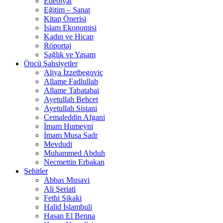
Edebiyat
Eğitim – Sanat
Kitap Önerisi
İslam Ekonomisi
Kadın ve Hicap
Röportaj
Sağlık ve Yaşam
Öncü Şahsiyetler
Aliya İzzetbegoviç
Allame Fadlullah
Allame Tabatabai
Ayetullah Behcet
Ayetullah Sistani
Cemaleddin Afgani
İmam Humeyni
İmam Musa Sadr
Mevdudi
Muhammed Abduh
Necmettin Erbakan
Şehitler
Abbas Musavi
Ali Şeriati
Fethi Şikaki
Halid İslambuli
Hasan El Benna