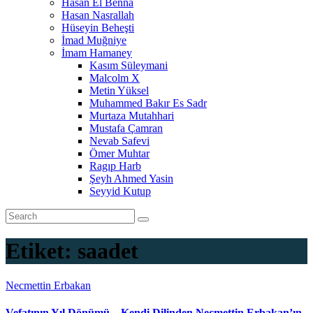
Hasan El Benna
Hasan Nasrallah
Hüseyin Beheşti
İmad Muğniye
İmam Hamaney
Kasım Süleymani
Malcolm X
Metin Yüksel
Muhammed Bakır Es Sadr
Murtaza Mutahhari
Mustafa Çamran
Nevab Safevi
Ömer Muhtar
Ragıp Harb
Şeyh Ahmed Yasin
Seyyid Kutup
Etiket:
saadet
Necmettin Erbakan
Vefatının Yıl Dönümü – Kendi Dilinden Necmettin Erbakan’ın