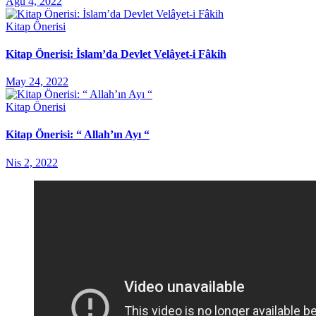
Ağu 4, 2022
Kitap Önerisi
Kitap Önerisi: İslam’da Devlet Velâyet-i Fâkih
May 24, 2022
Kitap Önerisi
Kitap Önerisi: “ Allah’ın Ayı “
Nis 2, 2022