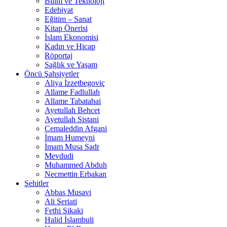
Bilim ve Teknoloji
Edebiyat
Eğitim – Sanat
Kitap Önerisi
İslam Ekonomisi
Kadın ve Hicap
Röportaj
Sağlık ve Yaşam
Öncü Şahsiyetler
Aliya İzzetbegoviç
Allame Fadlullah
Allame Tabatabai
Ayetullah Behcet
Ayetullah Sistani
Cemaleddin Afgani
İmam Humeyni
İmam Musa Sadr
Mevdudi
Muhammed Abduh
Necmettin Erbakan
Şehitler
Abbas Musavi
Ali Şeriati
Fethi Şikaki
Halid İslambuli