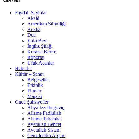
Kategoriler
Faydalı Sayfalar
Akaid
Amerikan Sünniliği
Analiz
Dua
Ehl-i Beyt
İngiliz Şiiliği
Kuran-ı Kerim
Röportaj
Ufuk Açanlar
Haberler
Kültür – Sanat
Belgeseller
Etkinlik
Filmler
Marşlar
Öncü Şahsiyetler
Aliya İzzetbegoviç
Allame Fadlullah
Allame Tabatabai
Ayetullah Behcet
Ayetullah Sistani
Cemaleddin Afgani