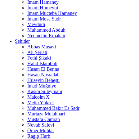
İmam Hamaney
İmam Humeyni
İmam Mücteba Hamaney
İmam Musa Sadr
Mevdudi
Muhammed Abduh
Necmettin Erbakan
Şehitler
Abbas Musavi
Ali Şeriati
Fethi Şikaki
Halid İslambuli
Hasan El Benna
Hasan Nasrallah
Hüseyin Beheşti
İmad Muğniye
Kasım Süleymani
Malcolm X
Metin Yüksel
Muhammed Bakır Es Sadr
Murtaza Mutahhari
Mustafa Çamran
Nevab Safevi
Ömer Muhtar
Ragıp Harb