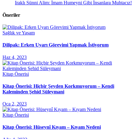
Iraklı Sünni Alim: İmam Humeyni Gibi İnsanlara Muhtacız!
Öneriler
Sağlık ve Yaşam
Dilipak: Erken Uyarı Görevimi Yapmak İstiyorum
Haz 4, 2023
Kitap Önerisi
Kitap Önerisi: Hiçbir Şeyden Korkmuyorum – Kendi
Kaleminden Şehid Süleymani
Oca 2, 2023
Kitap Önerisi
Kitap Önerisi: Hüseynî Kıyam – Kıyam Nedeni