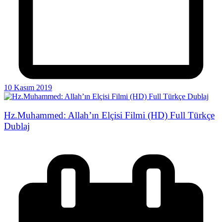
10 Kasım 2019
Hz.Muhammed: Allah’ın Elçisi Filmi (HD) Full Türkçe
Dublaj