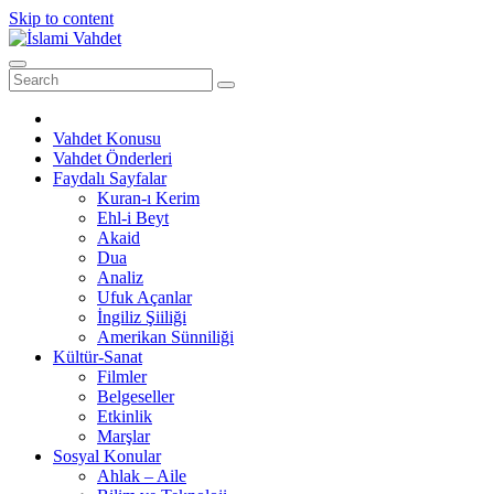
Skip to content
Vahdet Konusu
Vahdet Önderleri
Faydalı Sayfalar
Kuran-ı Kerim
Ehl-i Beyt
Akaid
Dua
Analiz
Ufuk Açanlar
İngiliz Şiiliği
Amerikan Sünniliği
Kültür-Sanat
Filmler
Belgeseller
Etkinlik
Marşlar
Sosyal Konular
Ahlak – Aile