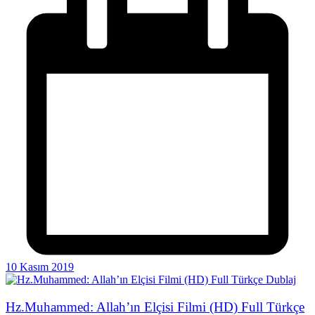
10 Kasım 2019
Hz.Muhammed: Allah’ın Elçisi Filmi (HD) Full Türkçe