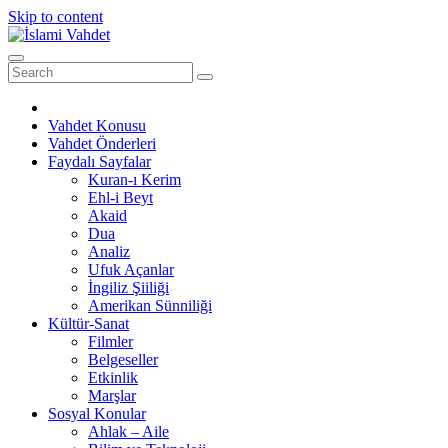
Skip to content
Vahdet Konusu
Vahdet Önderleri
Faydalı Sayfalar
Kuran-ı Kerim
Ehl-i Beyt
Akaid
Dua
Analiz
Ufuk Açanlar
İngiliz Şiiliği
Amerikan Sünniliği
Kültür-Sanat
Filmler
Belgeseller
Etkinlik
Marşlar
Sosyal Konular
Ahlak – Aile