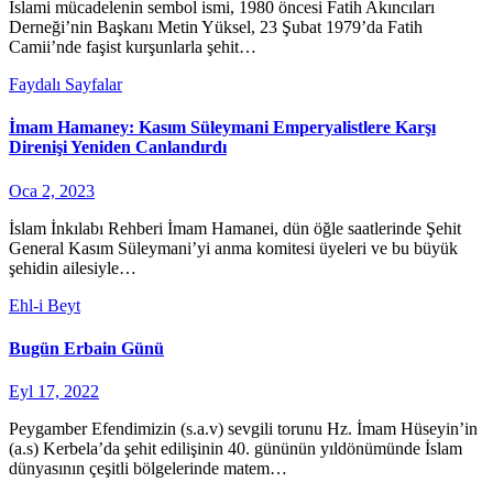
İslami mücadelenin sembol ismi, 1980 öncesi Fatih Akıncıları
Derneği’nin Başkanı Metin Yüksel, 23 Şubat 1979’da Fatih
Camii’nde faşist kurşunlarla şehit…
Faydalı Sayfalar
İmam Hamaney: Kasım Süleymani Emperyalistlere Karşı
Direnişi Yeniden Canlandırdı
Oca 2, 2023
İslam İnkılabı Rehberi İmam Hamanei, dün öğle saatlerinde Şehit
General Kasım Süleymani’yi anma komitesi üyeleri ve bu büyük
şehidin ailesiyle…
Ehl-i Beyt
Bugün Erbain Günü
Eyl 17, 2022
Peygamber Efendimizin (s.a.v) sevgili torunu Hz. İmam Hüseyin’in
(a.s) Kerbela’da şehit edilişinin 40. gününün yıldönümünde İslam
dünyasının çeşitli bölgelerinde matem…