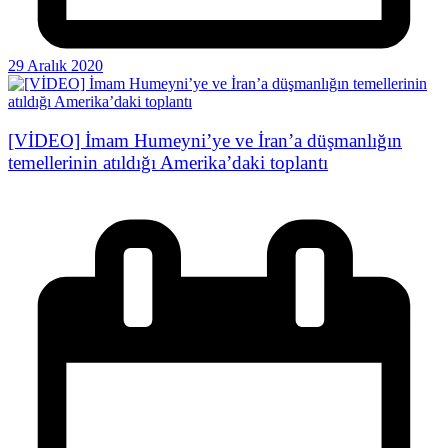
29 Aralık 2020
[VİDEO] İmam Humeyni’ye ve İran’a düşmanlığın
temellerinin atıldığı Amerika’daki toplantı