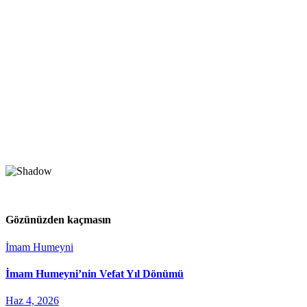
Gözünüzden kaçmasın
İmam Humeyni
İmam Humeyni’nin Vefat Yıl Dönümü
Haz 4, 2026