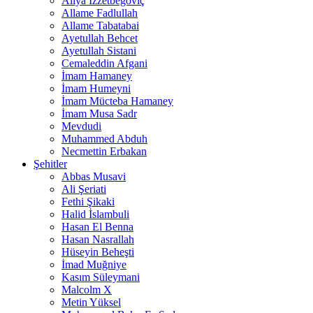
Aliya İzzetbegoviç
Allame Fadlullah
Allame Tabatabai
Ayetullah Behcet
Ayetullah Sistani
Cemaleddin Afgani
İmam Hamaney
İmam Humeyni
İmam Mücteba Hamaney
İmam Musa Sadr
Mevdudi
Muhammed Abduh
Necmettin Erbakan
Şehitler
Abbas Musavi
Ali Şeriati
Fethi Şikaki
Halid İslambuli
Hasan El Benna
Hasan Nasrallah
Hüseyin Beheşti
İmad Muğniye
Kasım Süleymani
Malcolm X
Metin Yüksel