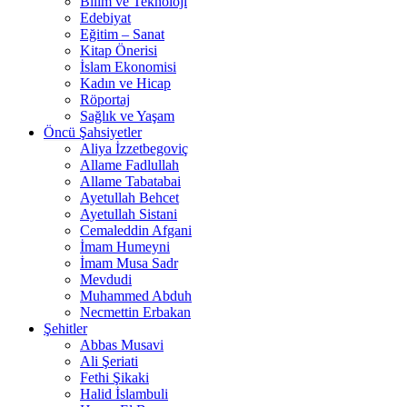
Bilim ve Teknoloji
Edebiyat
Eğitim – Sanat
Kitap Önerisi
İslam Ekonomisi
Kadın ve Hicap
Röportaj
Sağlık ve Yaşam
Öncü Şahsiyetler
Aliya İzzetbegoviç
Allame Fadlullah
Allame Tabatabai
Ayetullah Behcet
Ayetullah Sistani
Cemaleddin Afgani
İmam Humeyni
İmam Musa Sadr
Mevdudi
Muhammed Abduh
Necmettin Erbakan
Şehitler
Abbas Musavi
Ali Şeriati
Fethi Şikaki
Halid İslambuli