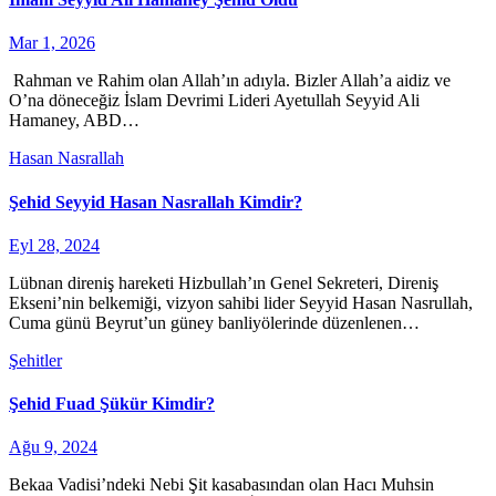
Mar 1, 2026
Rahman ve Rahim olan Allah’ın adıyla. Bizler Allah’a aidiz ve
O’na döneceğiz İslam Devrimi Lideri Ayetullah Seyyid Ali
Hamaney, ABD…
Hasan Nasrallah
Şehid Seyyid Hasan Nasrallah Kimdir?
Eyl 28, 2024
Lübnan direniş hareketi Hizbullah’ın Genel Sekreteri, Direniş
Ekseni’nin belkemiği, vizyon sahibi lider Seyyid Hasan Nasrullah,
Cuma günü Beyrut’un güney banliyölerinde düzenlenen…
Şehitler
Şehid Fuad Şükür Kimdir?
Ağu 9, 2024
Bekaa Vadisi’ndeki Nebi Şit kasabasından olan Hacı Muhsin