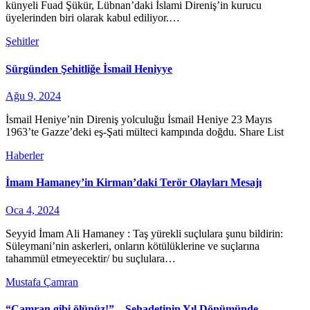
künyeli Fuad Şükür, Lübnan’daki İslami Direniş’in kurucu
üyelerinden biri olarak kabul ediliyor.…
Şehitler
Sürgünden Şehitliğe İsmail Heniyye
Ağu 9, 2024
İsmail Heniye’nin Direniş yolculuğu İsmail Heniye 23 Mayıs
1963’te Gazze’deki eş-Şati mülteci kampında doğdu. Share List
Haberler
İmam Hamaney’in Kirman’daki Terör Olayları Mesajı
Oca 4, 2024
Seyyid İmam Ali Hamaney : Taş yürekli suçlulara şunu bildirin:
Süleymani’nin askerleri, onların kötülüklerine ve suçlarına
tahammül etmeyecektir/ bu suçlulara…
Mustafa Çamran
“Çamran gibi ölünüz!” – Şehadetinin Yıl Dönümünde