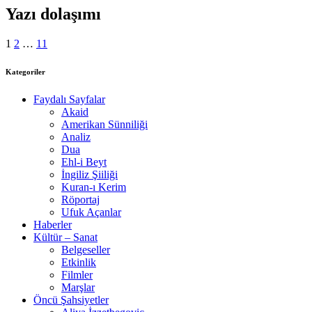
Yazı dolaşımı
1
2
…
11
Kategoriler
Faydalı Sayfalar
Akaid
Amerikan Sünniliği
Analiz
Dua
Ehl-i Beyt
İngiliz Şiiliği
Kuran-ı Kerim
Röportaj
Ufuk Açanlar
Haberler
Kültür – Sanat
Belgeseller
Etkinlik
Filmler
Marşlar
Öncü Şahsiyetler