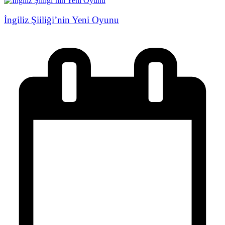
İngiliz Şiiliği’nin Yeni Oyunu