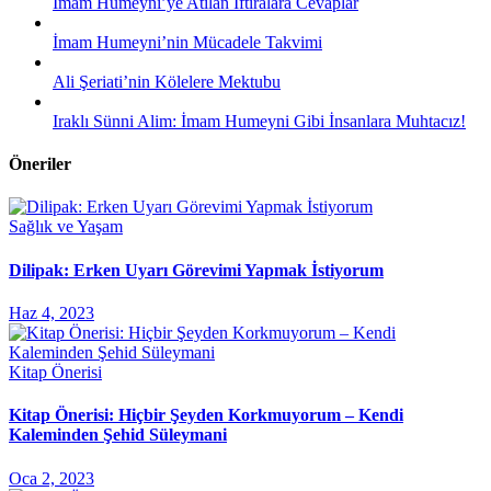
İmam Humeyni’ye Atılan İftiralara Cevaplar
İmam Humeyni’nin Mücadele Takvimi
Ali Şeriati’nin Kölelere Mektubu
Iraklı Sünni Alim: İmam Humeyni Gibi İnsanlara Muhtacız!
Öneriler
Sağlık ve Yaşam
Dilipak: Erken Uyarı Görevimi Yapmak İstiyorum
Haz 4, 2023
Kitap Önerisi
Kitap Önerisi: Hiçbir Şeyden Korkmuyorum – Kendi
Kaleminden Şehid Süleymani
Oca 2, 2023