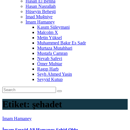
Hasan El Benna
Hasan Nasrallah
Hüseyin Beheşti
İmad Muğniye
İmam Hamaney
Kasım Süleymani
Malcolm X
Metin Yüksel
Muhammed Bakır Es Sadr
Murtaza Mutahhari
Mustafa Çamran
Nevab Safevi
Ömer Muhtar
Ragıp Harb
Şeyh Ahmed Yasin
Seyyid Kutup
Etiket:
şehadet
İmam Hamaney
İmam Seyyid Ali Hamaney Şehid Oldu