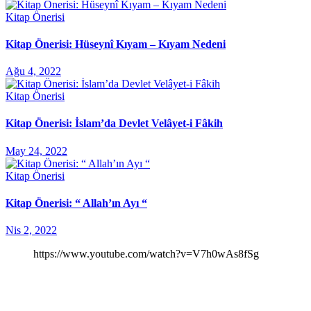
Kitap Önerisi
Kitap Önerisi: Hüseynî Kıyam – Kıyam Nedeni
Ağu 4, 2022
Kitap Önerisi
Kitap Önerisi: İslam’da Devlet Velâyet-i Fâkih
May 24, 2022
Kitap Önerisi
Kitap Önerisi: “ Allah’ın Ayı “
Nis 2, 2022
https://www.youtube.com/watch?v=V7h0wAs8fSg