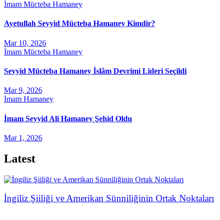
İmam Mücteba Hamaney
Ayetullah Seyyid Mücteba Hamaney Kimdir?
Mar 10, 2026
İmam Mücteba Hamaney
Seyyid Mücteba Hamaney İslâm Devrimi Lideri Seçildi
Mar 9, 2026
İmam Hamaney
İmam Seyyid Ali Hamaney Şehid Oldu
Mar 1, 2026
Latest
İngiliz Şiiliği ve Amerikan Sünniliğinin Ortak Noktaları