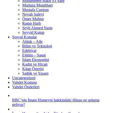
Muhammed Bakır Es Sadr
Murtaza Mutahhari
Mustafa Çamran
Nevab Safevi
Ömer Muhtar
Ragıp Harb
Şeyh Ahmed Yasin
Seyyid Kutup
Sosyal Konular
Ahlak – Aile
Bilim ve Teknoloji
Edebiyat
Eğitim – Sanat
İslam Ekonomisi
Kadın ve Hicap
Kitap Önerisi
Sağlık ve Yaşam
Uncategorized
Vahdet Konusu
Vahdet Önderleri
BBC’nin İmam Humeyni hakkındaki iftirası ne anlama
geliyor?