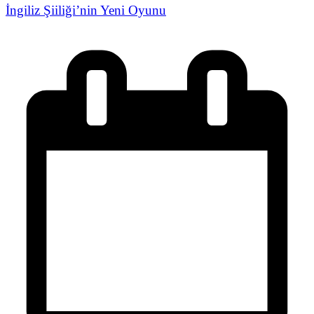
İngiliz Şiiliği’nin Yeni Oyunu