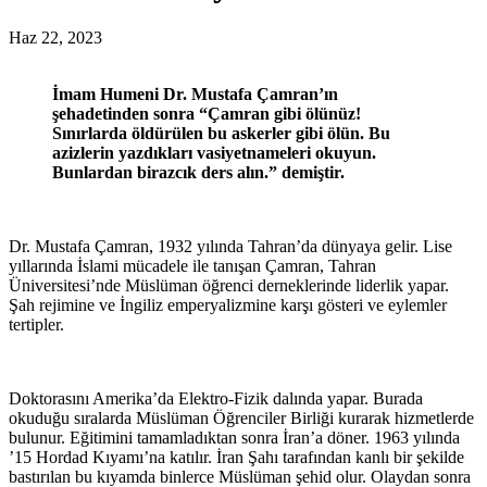
Haz 22, 2023
İmam Humeni Dr. Mustafa Çamran’ın
şehadetinden sonra “Çamran gibi ölünüz!
Sınırlarda öldürülen bu askerler gibi ölün. Bu
azizlerin yazdıkları vasiyetnameleri okuyun.
Bunlardan birazcık ders alın.” demiştir.
Dr. Mustafa Çamran, 1932 yılında Tahran’da dünyaya gelir. Lise
yıllarında İslami mücadele ile tanışan Çamran, Tahran
Üniversitesi’nde Müslüman öğrenci derneklerinde liderlik yapar.
Şah rejimine ve İngiliz emperyalizmine karşı gösteri ve eylemler
tertipler.
Doktorasını Amerika’da Elektro-Fizik dalında yapar. Burada
okuduğu sıralarda Müslüman Öğrenciler Birliği kurarak hizmetlerde
bulunur. Eğitimini tamamladıktan sonra İran’a döner. 1963 yılında
’15 Hordad Kıyamı’na katılır. İran Şahı tarafından kanlı bir şekilde
bastırılan bu kıyamda binlerce Müslüman şehid olur. Olaydan sonra