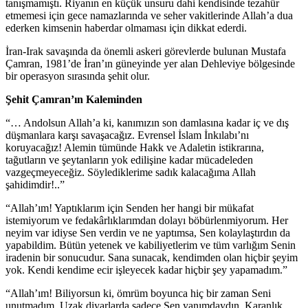
tanışmamıştı. Riyanın en küçük unsuru dahi kendisinde tezahür
etmemesi için gece namazlarında ve seher vakitlerinde Allah’a dua
ederken kimsenin haberdar olmaması için dikkat ederdi.
İran-Irak savaşında da önemli askeri görevlerde bulunan Mustafa
Çamran, 1981’de İran’ın güneyinde yer alan Dehleviye bölgesinde
bir operasyon sırasında şehit olur.
Şehit Çamran’ın Kaleminden
“… Andolsun Allah’a ki, kanımızın son damlasına kadar iç ve dış
düşmanlara karşı savaşacağız. Evrensel İslam İnkılabı’nı
koruyacağız! Alemin tümünde Hakk ve Adaletin istikrarına,
tağutların ve şeytanların yok edilişine kadar mücadeleden
vazgeçmeyeceğiz. Söylediklerime sadık kalacağıma Allah
şahidimdir!..”
“Allah’ım! Yaptıklarım için Senden her hangi bir mükafat
istemiyorum ve fedakârlıklarımdan dolayı böbürlenmiyorum. Her
neyim var idiyse Sen verdin ve ne yaptımsa, Sen kolaylaştırdın da
yapabildim. Bütün yetenek ve kabiliyetlerim ve tüm varlığım Senin
iradenin bir sonucudur. Sana sunacak, kendimden olan hiçbir şeyim
yok. Kendi kendime ecir işleyecek kadar hiçbir şey yapamadım.”
“Allah’ım! Biliyorsun ki, ömrüm boyunca hiç bir zaman Seni
unutmadım. Uzak diyarlarda sadece Sen yanımdaydın. Karanlık