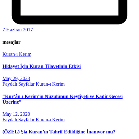
7 Haziran 2017
mesajlar
Kuran-ı Kerim
Hidayet İçin Kuran Tilavetinin Etkisi
May 29, 2023
Faydalı Sayfalar
Kuran-ı Kerim
“Kur’ân-ı Kerim’in Nüzulünün Keyfiyeti ve Kadir Gecesi
Üzerine”
May 12, 2020
Faydalı Sayfalar
Kuran-ı Kerim
(ÖZEL) Şia Kuran’ın Tahrif Edildiğine İnanıyor mu?