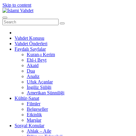
Skip to content
Vahdet Konusu
Vahdet Önderleri
Faydalı Sayfalar
Kuran-ı Kerim
Ehl-i Beyt
Akaid
Dua
Analiz
Ufuk Açanlar
İngiliz Şiiliği
Amerikan Sünniliği
Kültür-Sanat
Filmler
Belgeseller
Etkinlik
Marşlar
Sosyal Konular
Ahlak – Aile