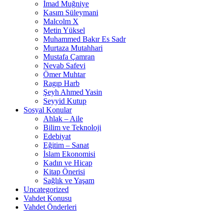
İmad Muğniye
Kasım Süleymani
Malcolm X
Metin Yüksel
Muhammed Bakır Es Sadr
Murtaza Mutahhari
Mustafa Çamran
Nevab Safevi
Ömer Muhtar
Ragıp Harb
Şeyh Ahmed Yasin
Seyyid Kutup
Sosyal Konular
Ahlak – Aile
Bilim ve Teknoloji
Edebiyat
Eğitim – Sanat
İslam Ekonomisi
Kadın ve Hicap
Kitap Önerisi
Sağlık ve Yaşam
Uncategorized
Vahdet Konusu
Vahdet Önderleri