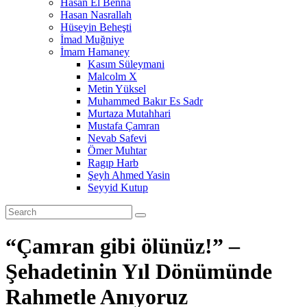
Hasan El Benna
Hasan Nasrallah
Hüseyin Beheşti
İmad Muğniye
İmam Hamaney
Kasım Süleymani
Malcolm X
Metin Yüksel
Muhammed Bakır Es Sadr
Murtaza Mutahhari
Mustafa Çamran
Nevab Safevi
Ömer Muhtar
Ragıp Harb
Şeyh Ahmed Yasin
Seyyid Kutup
“Çamran gibi ölünüz!” –
Şehadetinin Yıl Dönümünde
Rahmetle Anıyoruz