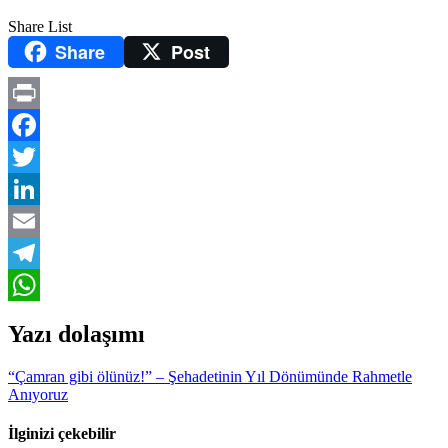
Share List
Share
Post
Print
Facebook
Twitter
LinkedIn
Email
Telegram
WhatsApp
Yazı dolaşımı
“Çamran gibi ölünüz!” – Şehadetinin Yıl Dönümünde Rahmetle
Anıyoruz
İlginizi çekebilir