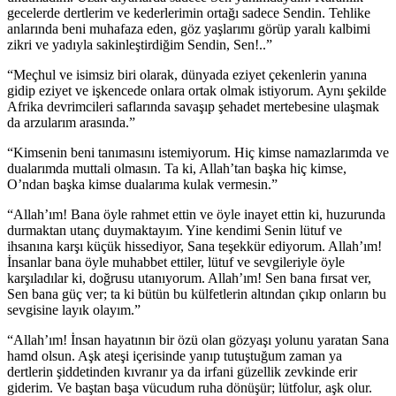
gecelerde dertlerim ve kederlerimin ortağı sadece Sendin. Tehlike
anlarında beni muhafaza eden, göz yaşlarımı görüp yaralı kalbimi
zikri ve yadıyla sakinleştirdiğim Sendin, Sen!..”
“Meçhul ve isimsiz biri olarak, dünyada eziyet çekenlerin yanına
gidip eziyet ve işkencede onlara ortak olmak istiyorum. Aynı şekilde
Afrika devrimcileri saflarında savaşıp şehadet mertebesine ulaşmak
da arzularım arasında.”
“Kimsenin beni tanımasını istemiyorum. Hiç kimse namazlarımda ve
dualarımda muttali olmasın. Ta ki, Allah’tan başka hiç kimse,
O’ndan başka kimse dualarıma kulak vermesin.”
“Allah’ım! Bana öyle rahmet ettin ve öyle inayet ettin ki, huzurunda
durmaktan utanç duymaktayım. Yine kendimi Senin lütuf ve
ihsanına karşı küçük hissediyor, Sana teşekkür ediyorum. Allah’ım!
İnsanlar bana öyle muhabbet ettiler, lütuf ve sevgileriyle öyle
karşıladılar ki, doğrusu utanıyorum. Allah’ım! Sen bana fırsat ver,
Sen bana güç ver; ta ki bütün bu külfetlerin altından çıkıp onların bu
sevgisine layık olayım.”
“Allah’ım! İnsan hayatının bir özü olan gözyaşı yolunu yaratan Sana
hamd olsun. Aşk ateşi içerisinde yanıp tutuştuğum zaman ya
dertlerin şiddetinden kıvranır ya da irfani güzellik zevkinde erir
giderim. Ve baştan başa vücudum ruha dönüşür; lütfolur, aşk olur.