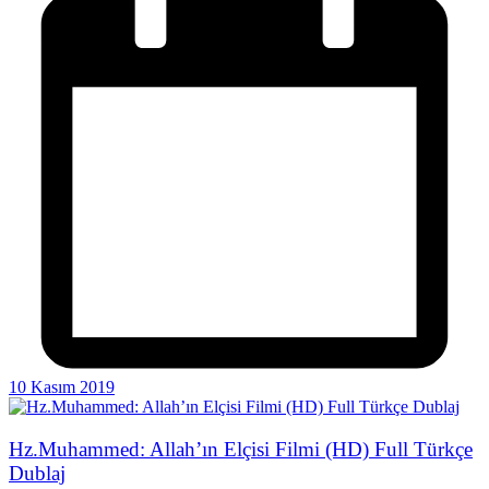
10 Kasım 2019
Hz.Muhammed: Allah’ın Elçisi Filmi (HD) Full Türkçe
Dublaj