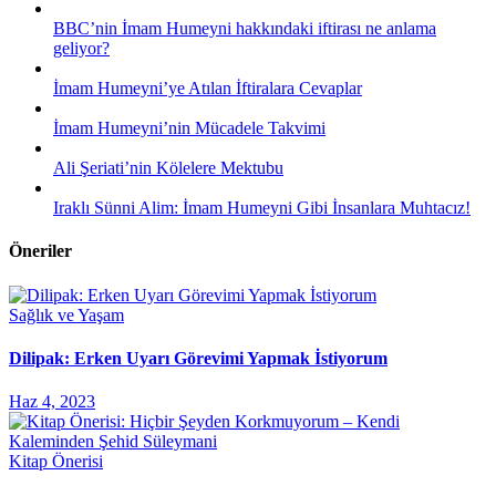
BBC’nin İmam Humeyni hakkındaki iftirası ne anlama
geliyor?
İmam Humeyni’ye Atılan İftiralara Cevaplar
İmam Humeyni’nin Mücadele Takvimi
Ali Şeriati’nin Kölelere Mektubu
Iraklı Sünni Alim: İmam Humeyni Gibi İnsanlara Muhtacız!
Öneriler
Sağlık ve Yaşam
Dilipak: Erken Uyarı Görevimi Yapmak İstiyorum
Haz 4, 2023
Kitap Önerisi