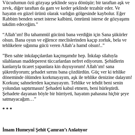
Vücudumun özü gözyaşı şeklinde suya dönüşür; bir taraftan aşk ve
zevk, diğer taraftan da gam ve keder şeklinde tezahür eder. Ve
hayatın en güzel ürünü olarak varlığın gölgesinde kaybolur. Eğer
Rabbim benden senet isterse kalbimi, ömrümü isterse de gözyaşımı
takdim edeceğim.”
“Allah’ım! Bu tahammül gücünü bana verdiğin için Sana şükürler
olsun. Bana oyun ve eğlence meclislerinden kaçıp zorluk, bela ve
tehlikelere sığınma gücü veren Allah’a hamd olsun!..”
”Ben sahte inkılapçılardan kaçmışımdır hep. İnkılap silahıyla
silahlanan maddeperest tüccarlardan nefret ediyorum. Şehidlerin
kanlarıyla ticaret yapanlara kin duyuyorum! Allah’ım! sana
şükrediyorum; şehadet sırrını bana çözdürdün. Güç ver ki tehlike
döneminde ölümden korkmayayım, aşk ile tehlike denizine dalayım!
Korkunç sahnelerden kaçmayayım. Tehlike ve tehdit beni senin
yolundan saptırmasın! Şehadeti kabul etmem, beni hürleştirdi.
Şehadete dayanan böyle bir hürriyeti, hayatım pahasına hiçbir şeye
satmayacağım…”
* * *
İmam Humeynî Şehit Çamran’ı Anlatıyor