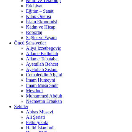
Bilim ve Teknoloji
Edebiyat
Eğitim – Sanat
Kitap Önerisi
İslam Ekonomisi
Kadın ve Hicap
Röportaj
Sağlık ve Yaşam
Öncü Şahsiyetler
Aliya İzzetbegoviç
Allame Fadlullah
Allame Tabatabai
Ayetullah Behcet
Ayetullah Sistani
Cemaleddin Afgani
İmam Humeyni
İmam Musa Sadr
Mevdudi
Muhammed Abduh
Necmettin Erbakan
Şehitler
Abbas Musavi
Ali Şeriati
Fethi Şikaki
Halid İslambuli