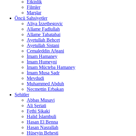
Etkinlik
Filmler
Marşlar
Öncü Şahsiyetler
Aliya İzzetbegoviç
Allame Fadlullah
Allame Tabatabai
Ayetullah Behcet
Ayetullah Sistani
Cemaleddin Afgani
İmam Hamaney
İmam Humeyni
İmam Mücteba Hamaney
İmam Musa Sadr
Mevdudi
Muhammed Abduh
Necmettin Erbakan
Şehitler
Abbas Musavi
Ali Şeriati
Fethi Şikaki
Halid İslambuli
Hasan El Benna
Hasan Nasrallah
Hüseyin Beheşti