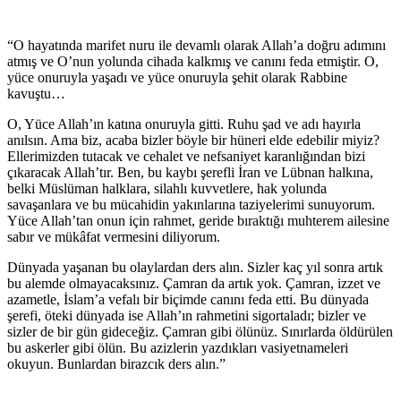
“O hayatında marifet nuru ile devamlı olarak Allah’a doğru adımını
atmış ve O’nun yolunda cihada kalkmış ve canını feda etmiştir. O,
yüce onuruyla yaşadı ve yüce onuruyla şehit olarak Rabbine
kavuştu…
O, Yüce Allah’ın katına onuruyla gitti. Ruhu şad ve adı hayırla
anılsın. Ama biz, acaba bizler böyle bir hüneri elde edebilir miyiz?
Ellerimizden tutacak ve cehalet ve nefsaniyet karanlığından bizi
çıkaracak Allah’tır. Ben, bu kaybı şerefli İran ve Lübnan halkına,
belki Müslüman halklara, silahlı kuvvetlere, hak yolunda
savaşanlara ve bu mücahidin yakınlarına taziyelerimi sunuyorum.
Yüce Allah’tan onun için rahmet, geride bıraktığı muhterem ailesine
sabır ve mükâfat vermesini diliyorum.
Dünyada yaşanan bu olaylardan ders alın. Sizler kaç yıl sonra artık
bu alemde olmayacaksınız. Çamran da artık yok. Çamran, izzet ve
azametle, İslam’a vefalı bir biçimde canını feda etti. Bu dünyada
şerefi, öteki dünyada ise Allah’ın rahmetini sigortaladı; bizler ve
sizler de bir gün gideceğiz. Çamran gibi ölünüz. Sınırlarda öldürülen
bu askerler gibi ölün. Bu azizlerin yazdıkları vasiyetnameleri
okuyun. Bunlardan birazcık ders alın.”