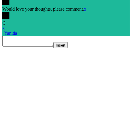
Would love your thoughts, please comment.
x
(
)
x
|
Yanıtla
Insert