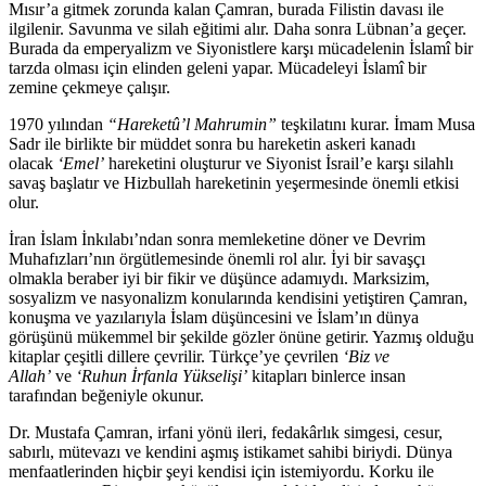
Mısır’a gitmek zorunda kalan Çamran, burada Filistin davası ile
ilgilenir. Savunma ve silah eğitimi alır. Daha sonra Lübnan’a geçer.
Burada da emperyalizm ve Siyonistlere karşı mücadelenin İslamî bir
tarzda olması için elinden geleni yapar. Mücadeleyi İslamî bir
zemine çekmeye çalışır.
1970 yılından
“Hareketû’l Mahrumin”
teşkilatını kurar. İmam Musa
Sadr ile birlikte bir müddet sonra bu hareketin askeri kanadı
olacak
‘Emel’
hareketini oluşturur ve Siyonist İsrail’e karşı silahlı
savaş başlatır ve Hizbullah hareketinin yeşermesinde önemli etkisi
olur.
İran İslam İnkılabı’ndan sonra memleketine döner ve Devrim
Muhafızları’nın örgütlemesinde önemli rol alır. İyi bir savaşçı
olmakla beraber iyi bir fikir ve düşünce adamıydı. Marksizim,
sosyalizm ve nasyonalizm konularında kendisini yetiştiren Çamran,
konuşma ve yazılarıyla İslam düşüncesini ve İslam’ın dünya
görüşünü mükemmel bir şekilde gözler önüne getirir. Yazmış olduğu
kitaplar çeşitli dillere çevrilir. Türkçe’ye çevrilen
‘Biz ve
Allah’
ve
‘Ruhun İrfanla Yükselişi’
kitapları binlerce insan
tarafından beğeniyle okunur.
Dr. Mustafa Çamran, irfani yönü ileri, fedakârlık simgesi, cesur,
sabırlı, mütevazı ve kendini aşmış istikamet sahibi biriydi. Dünya
menfaatlerinden hiçbir şeyi kendisi için istemiyordu. Korku ile