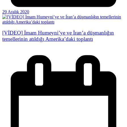
29 Aralık 2020
[VİDEO] İmam Humeyni’ye ve İran’a düşmanlığın
temellerinin atıldığı Amerika’daki toplantı