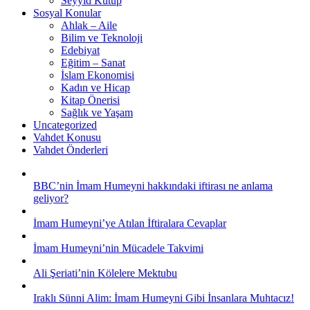
Seyyid Kutup
Sosyal Konular
Ahlak – Aile
Bilim ve Teknoloji
Edebiyat
Eğitim – Sanat
İslam Ekonomisi
Kadın ve Hicap
Kitap Önerisi
Sağlık ve Yaşam
Uncategorized
Vahdet Konusu
Vahdet Önderleri
BBC’nin İmam Humeyni hakkındaki iftirası ne anlama
geliyor?
İmam Humeyni’ye Atılan İftiralara Cevaplar
İmam Humeyni’nin Mücadele Takvimi
Ali Şeriati’nin Kölelere Mektubu
Iraklı Sünni Alim: İmam Humeyni Gibi İnsanlara Muhtacız!