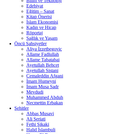
Bilim ve Teknoloji
Edebiyat
Eğitim – Sanat
Kitap Önerisi
İslam Ekonomisi
Kadın ve Hicap
Röportaj
Sağlık ve Yaşam
Öncü Şahsiyetler
Aliya İzzetbegoviç
Allame Fadlullah
Allame Tabatabai
Ayetullah Behcet
Ayetullah Sistani
Cemaleddin Afgani
İmam Humeyni
İmam Musa Sadr
Mevdudi
Muhammed Abduh
Necmettin Erbakan
Şehitler
Abbas Musavi
Ali Şeriati
Fethi Şikaki
Halid İslambuli