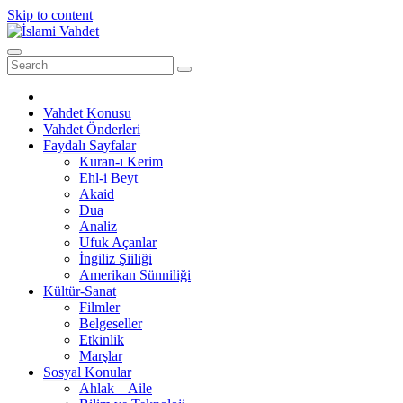
Skip to content
Vahdet Konusu
Vahdet Önderleri
Faydalı Sayfalar
Kuran-ı Kerim
Ehl-i Beyt
Akaid
Dua
Analiz
Ufuk Açanlar
İngiliz Şiiliği
Amerikan Sünniliği
Kültür-Sanat
Filmler
Belgeseller
Etkinlik
Marşlar
Sosyal Konular
Ahlak – Aile