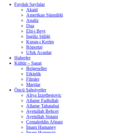
Faydalı Sayfalar
Akaid
Amerikan Sünniliği
Analiz
Dua
Ehl-i Beyt
İngiliz Şiiliği
Kuran-ı Kerim
Röportaj
Ufuk Açanlar
Haberler
Kültür – Sanat
Belgeseller
Etkinlik
Filmler
Marşlar
Öncü Şahsiyetler
Aliya İzzetbegoviç
Allame Fadlullah
Allame Tabatabai
Ayetullah Behcet
Ayetullah Sistani
Cemaleddin Afgani
İmam Hamaney
İmam Humeyni