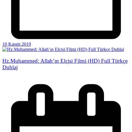
10 Kasım 2019
Hz.Muhammed: Allah’ın Elçisi Filmi (HD) Full Türkçe
Dublaj