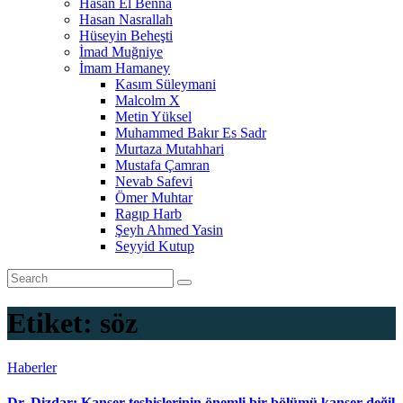
Hasan El Benna
Hasan Nasrallah
Hüseyin Beheşti
İmad Muğniye
İmam Hamaney
Kasım Süleymani
Malcolm X
Metin Yüksel
Muhammed Bakır Es Sadr
Murtaza Mutahhari
Mustafa Çamran
Nevab Safevi
Ömer Muhtar
Ragıp Harb
Şeyh Ahmed Yasin
Seyyid Kutup
Etiket:
söz
Haberler
Dr. Dizdar: Kanser teşhislerinin önemli bir bölümü kanser değil