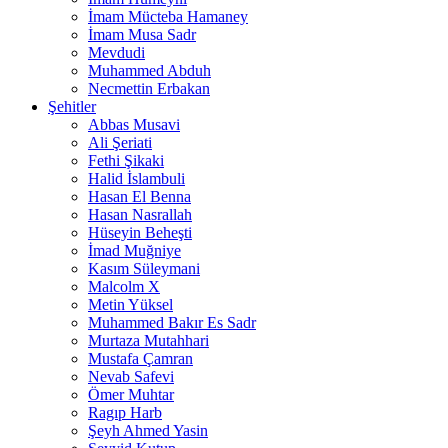
İmam Mücteba Hamaney
İmam Musa Sadr
Mevdudi
Muhammed Abduh
Necmettin Erbakan
Şehitler
Abbas Musavi
Ali Şeriati
Fethi Şikaki
Halid İslambuli
Hasan El Benna
Hasan Nasrallah
Hüseyin Beheşti
İmad Muğniye
Kasım Süleymani
Malcolm X
Metin Yüksel
Muhammed Bakır Es Sadr
Murtaza Mutahhari
Mustafa Çamran
Nevab Safevi
Ömer Muhtar
Ragıp Harb
Şeyh Ahmed Yasin