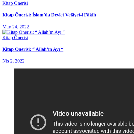
Kitap Önerisi
Kitap Önerisi: İslam’da Devlet Velâyet-i Fâkih
May 24, 2022
Kitap Önerisi
Kitap Önerisi: “ Allah’ın Ayı “
Nis 2, 2022