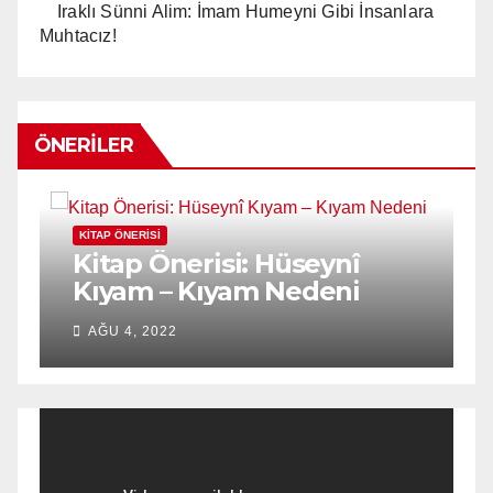
Iraklı Sünni Alim: İmam Humeyni Gibi İnsanlara
Muhtacız!
ÖNERILER
KITAP ÖNERISI
K
n
Kitap Önerisi: Hüseynî
K
Kıyam – Kıyam Nedeni
D
AĞU 4, 2022