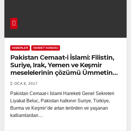
HABERLER
VAHDET KONUSU
Pakistan Cemaat-i İslami: Filistin,
Suriye, Irak, Yemen ve Keşmir
meselelerinin çözümü Ümmetin
Vahdeti’dir
OCA 8, 2017
Pakistan Cemaat-i İslami Hareketi Genel Sekreteri
Liyakat Beluc, Pakistan halkının Suriye, Türkiye,
Burma ve Keşmir’de artan terörden ve yaşanan
katliamlardan…