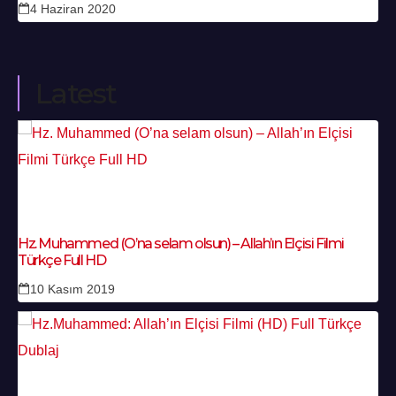
4 Haziran 2020
Latest
Hz. Muhammed (O’na selam olsun) – Allah’ın Elçisi Filmi
Türkçe Full HD
10 Kasım 2019