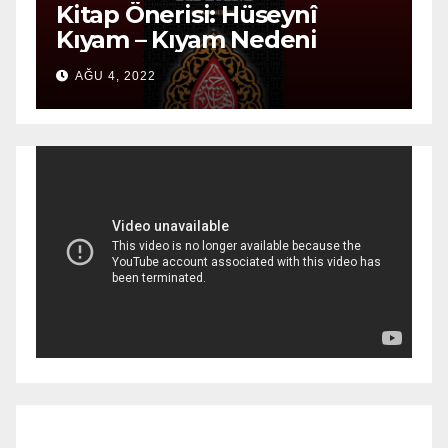
Kitap Önerisi: Hüseynî
K
Kıyam – Kıyam Nedeni
D
AĞU 4, 2022