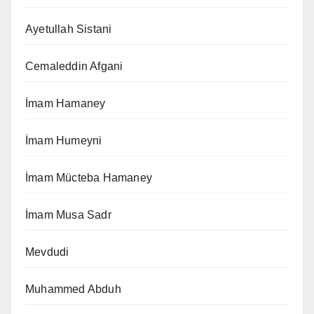
Ayetullah Sistani
Cemaleddin Afgani
İmam Hamaney
İmam Humeyni
İmam Mücteba Hamaney
İmam Musa Sadr
Mevdudi
Muhammed Abduh