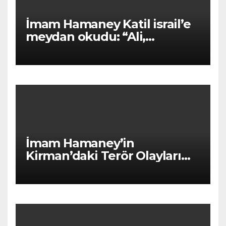
İmam Hamaney Katil israil’e
meydan okudu: “Ali,
Zulfikâr’ıyla Hayber’e
dönüyor!”
İmam Hamaney’in
Kirman’daki Terör Olayları
Mesajı