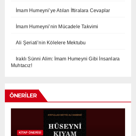
İmam Humeyni’ye Atılan İftiralara Cevaplar
İmam Humeyni’nin Mücadele Takvimi
Ali Şeriati’nin Kölelere Mektubu
Iraklı Sünni Alim: İmam Humeyni Gibi İnsanlara
Muhtacız!
ÖNERILER
n
KITAP ÖNERISI
K