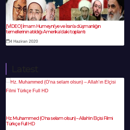
[VİDEO] İmam Humeyni’ye ve İran’a düşmanlığın
temellerinin atıldığı Amerika’daki toplantı
4 Haziran 2020
Latest
Hz. Muhammed (O’na selam olsun) – Allah’ın Elçisi Filmi
Türkçe Full HD