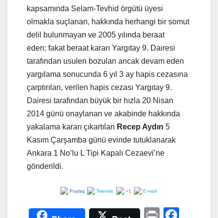
kapsamında Selam-Tevhid örgütü üyesi
olmakla suçlanan, hakkında herhangi bir somut
delil bulunmayan ve 2005 yılında beraat
eden; fakat beraat kararı Yargıtay 9. Dairesi
tarafından usulen bozulan ancak devam eden
yargılama sonucunda 6 yıl 3 ay hapis cezasına
çarptırılan, verilen hapis cezası Yargıtay 9.
Dairesi tarafından büyük bir hızla 20 Nisan
2014 günü onaylanan ve akabinde hakkında
yakalama kararı çıkartılan
Recep Aydın
5
Kasım Çarşamba günü evinde tutuklanarak
Ankara 1 No’lu L Tipi Kapalı Cezaevi’ne
gönderildi.
Paylaş
Tweetle
+1
E-mail
Pr
F