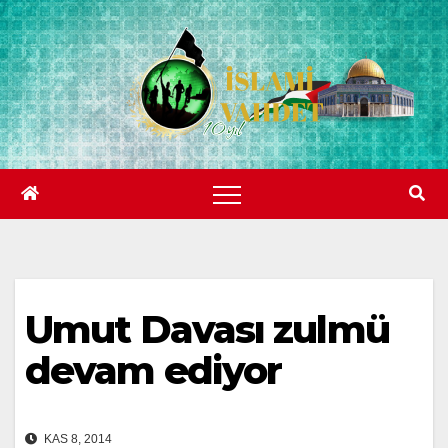
Skip
to
content
Umut Davası zulmü
devam ediyor
KAS 8, 2014