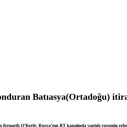
duran Batıasya(Ortadoğu) itira
an Kenneth O’Keefe, Rusya’nın RT kanalında yaptığı yorumla ezbe