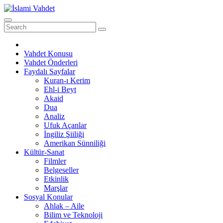
Skip
to
content
Vahdet Konusu
Vahdet Önderleri
Faydalı Sayfalar
Kuran-ı Kerim
Ehl-i Beyt
Akaid
Dua
Analiz
Ufuk Açanlar
İngiliz Şiiliği
Amerikan Sünniliği
Kültür-Sanat
Filmler
Belgeseller
Etkinlik
Marşlar
Sosyal Konular
Ahlak – Aile
Bilim ve Teknoloji