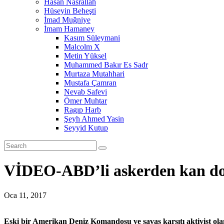
Hasan Nasrallah
Hüseyin Beheşti
İmad Muğniye
İmam Hamaney
Kasım Süleymani
Malcolm X
Metin Yüksel
Muhammed Bakır Es Sadr
Murtaza Mutahhari
Mustafa Çamran
Nevab Safevi
Ömer Muhtar
Ragıp Harb
Şeyh Ahmed Yasin
Seyyid Kutup
VİDEO-ABD’li askerden kan don
Oca 11, 2017
Eski bir Amerikan Deniz Komandosu ve savaş karşıtı aktivist ol