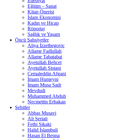
Edebiyat
Eğitim – Sanat
Kitap Önerisi
İslam Ekonomisi
Kadın ve Hicap
Röportaj
Sağlık ve Yaşam
Öncü Şahsiyetler
Aliya İzzetbegoviç
Allame Fadlullah
Allame Tabatabai
Ayetullah Behcet
Ayetullah Sistani
Cemaleddin Afgani
İmam Humeyni
İmam Musa Sadr
Mevdudi
Muhammed Abduh
Necmettin Erbakan
Şehitler
Abbas Musavi
Ali Şeriati
Fethi Şikaki
Halid İslambuli
Hasan El Benna