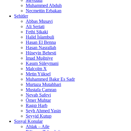
Mevdudi
Muhammed Abduh
Necmettin Erbakan
Şehitler
Abbas Musavi
Ali Şeriati
Fethi Şikaki
Halid İslambuli
Hasan El Benna
Hasan Nasrallah
Hüseyin Beheşti
İmad Muğniye
Kasım Süleymani
Malcolm X
Metin Yüksel
Muhammed Bakır Es Sadr
Murtaza Mutahhari
Mustafa Çamran
Nevab Safevi
Ömer Muhtar
Ragıp Harb
Şeyh Ahmed Yasin
Seyyid Kutup
Sosyal Konular
Ahlak – Aile