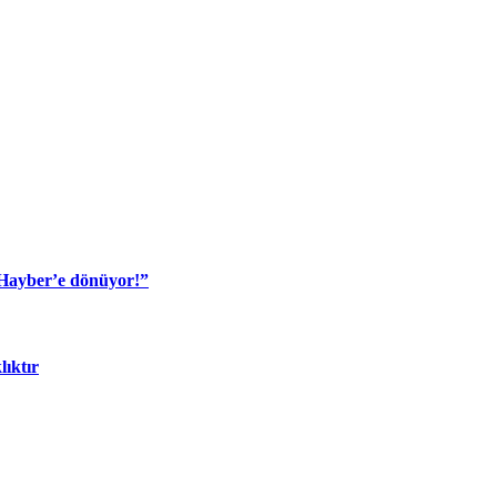
 Hayber’e dönüyor!”
lıktır