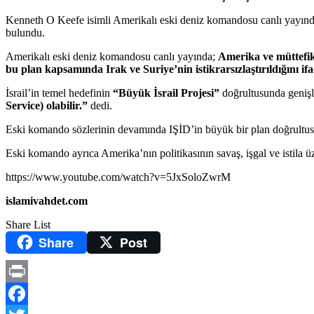
Kenneth O Keefe isimli Amerikalı eski deniz komandosu canlı yayın
bulundu.
Amerikalı eski deniz komandosu canlı yayında;
Amerika ve müttefikl
bu plan kapsamında Irak ve Suriye’nin istikrarsızlaştırıldığını ifad
İsrail’in temel hedefinin
“Büyük İsrail Projesi”
doğrultusunda geniş
Service) olabilir.”
dedi.
Eski komando sözlerinin devamında IŞİD’in büyük bir plan doğrultusund
Eski komando ayrıca Amerika’nın politikasının savaş, işgal ve istila üz
https://www.youtube.com/watch?v=5JxSoloZwrM
islamivahdet.com
Share List
Share
Post
Print