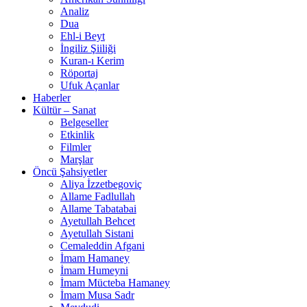
Analiz
Dua
Ehl-i Beyt
İngiliz Şiiliği
Kuran-ı Kerim
Röportaj
Ufuk Açanlar
Haberler
Kültür – Sanat
Belgeseller
Etkinlik
Filmler
Marşlar
Öncü Şahsiyetler
Aliya İzzetbegoviç
Allame Fadlullah
Allame Tabatabai
Ayetullah Behcet
Ayetullah Sistani
Cemaleddin Afgani
İmam Hamaney
İmam Humeyni
İmam Mücteba Hamaney
İmam Musa Sadr