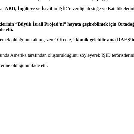
da;
ABD, İngiltere ve İsrail
’in IŞİD’e verdiği desteğe ve Batı ülkelerin
erinin “Büyük İsrail Projesi’ni” hayata geçirebilmek için Ortadoğu
e etti.
lemek olduğunun altını çizen O’Keefe,
“komik gelebilir ama DAEŞ’in aç
a Amerika tarafından oluşturulduğunu söyleyerek IŞİD teröristlerinin İs
erine olduğunu ifade etti.