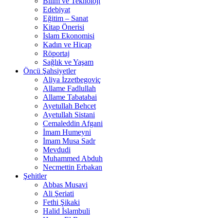
Bilim ve Teknoloji
Edebiyat
Eğitim – Sanat
Kitap Önerisi
İslam Ekonomisi
Kadın ve Hicap
Röportaj
Sağlık ve Yaşam
Öncü Şahsiyetler
Aliya İzzetbegoviç
Allame Fadlullah
Allame Tabatabai
Ayetullah Behcet
Ayetullah Sistani
Cemaleddin Afgani
İmam Humeyni
İmam Musa Sadr
Mevdudi
Muhammed Abduh
Necmettin Erbakan
Şehitler
Abbas Musavi
Ali Şeriati
Fethi Şikaki
Halid İslambuli