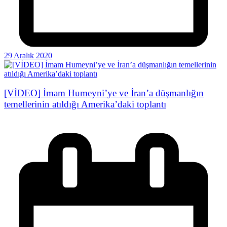
29 Aralık 2020
[VİDEO] İmam Humeyni’ye ve İran’a düşmanlığın
temellerinin atıldığı Amerika’daki toplantı