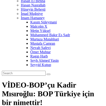
Hasan El Benna
Hasan Nasrallah
Hüseyin Beheşti
İmad Muğniye
İmam Hamaney
Kasım Süleymani
Malcolm X
Metin Yüksel
Muhammed Bakır Es Sadr
Murtaza Mutahhari
Mustafa Çamran
Nevab Safevi
Ömer Muhtar
Ragıp Harb
Şeyh Ahmed Yasin
Seyyid Kutup
VİDEO-BOP’çu Kadir
Mısıroğlu: BOP Türkiye için
bir nimettir!