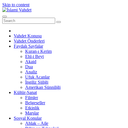
Skip to content
Vahdet Konusu
Vahdet Önderleri
Faydalı Sayfalar
Kuran-ı Kerim
Ehl-i Beyt
Akaid
Dua
Analiz
Ufuk Açanlar
İngiliz Şiiliği
Amerikan Sünniliği
Kültür-Sanat
Filmler
Belgeseller
Etkinlik
Marşlar
Sosyal Konular
Ahlak – Aile