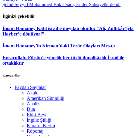
Şehid Seyyid Muhammed Bakır Sadr, Ender Şahsiyetlerdendi
İlginizi çekebilir
İmam Hamaney Katil israil’e meydan okudu: “Ali, Zulfikâr’ıyla
Hayber’e dönüyor!”
İmam Hamaney’in Kirman’daki Terör Olayları Mesajı
Ensarullah: Filistin’e yönelik her türlü ihmalkârlık İsrail ile
ortaklıktır
Kategoriler
Faydalı Sayfalar
Akaid
Amerikan Sünniliği
Analiz
Dua
Ehl-i Beyt
İngiliz Şiiliği
Kuran-ı Kerim
Röportaj