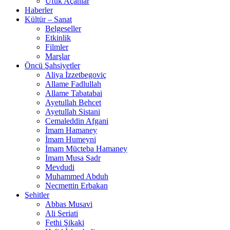
Ufuk Açanlar
Haberler
Kültür – Sanat
Belgeseller
Etkinlik
Filmler
Marşlar
Öncü Şahsiyetler
Aliya İzzetbegoviç
Allame Fadlullah
Allame Tabatabai
Ayetullah Behcet
Ayetullah Sistani
Cemaleddin Afgani
İmam Hamaney
İmam Humeyni
İmam Mücteba Hamaney
İmam Musa Sadr
Mevdudi
Muhammed Abduh
Necmettin Erbakan
Şehitler
Abbas Musavi
Ali Şeriati
Fethi Şikaki