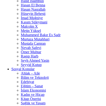
Halid İslambuli
Hasan El Benna
Hasan Nasrallah
Hüseyin Beheşti
İmad Muğniye
Kasım Süleymani
Malcolm X
Metin Yüksel
Muhammed Bakır Es Sadr
Murtaza Mutahhari
Mustafa Çamran
Nevab Safevi
Ömer Muhtar
Ragıp Harb
Şeyh Ahmed Yasin
Seyyid Kutup
Sosyal Konular
Ahlak – Aile
Bilim ve Teknoloji
Edebiyat
Eğitim – Sanat
İslam Ekonomisi
Kadın ve Hicap
Kitap Önerisi
Sağlık ve Yaşam