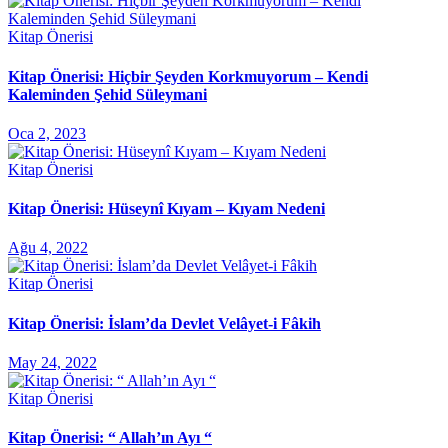
Kitap Önerisi
Kitap Önerisi: Hiçbir Şeyden Korkmuyorum – Kendi
Kaleminden Şehid Süleymani
Oca 2, 2023
Kitap Önerisi
Kitap Önerisi: Hüseynî Kıyam – Kıyam Nedeni
Ağu 4, 2022
Kitap Önerisi
Kitap Önerisi: İslam’da Devlet Velâyet-i Fâkih
May 24, 2022
Kitap Önerisi
Kitap Önerisi: “ Allah’ın Ayı “