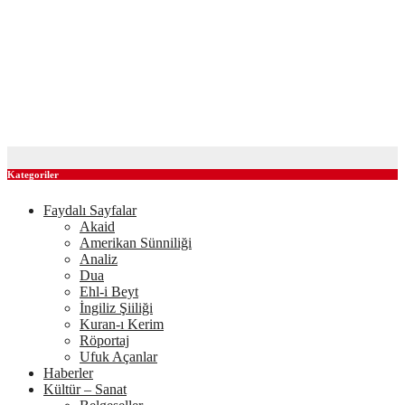
[VİDEO] ERBAKAN, TBMM’de İRAN’da ABD’nin
karşılaştığı mucizeyi anlatıyor (1980)
[VİDEO] ERBAKAN’dan ERDOĞAN’a nasihat: ORDUYU
İsrail’e gönder!
[VİDEO] ERBAKAN’dan ERDOĞAN’a nasihat: ORDUYU
İsrail’e gönder!
Kategoriler
Faydalı Sayfalar
Akaid
Amerikan Sünniliği
Analiz
Dua
Ehl-i Beyt
İngiliz Şiiliği
Kuran-ı Kerim
Röportaj
Ufuk Açanlar
Haberler
Kültür – Sanat