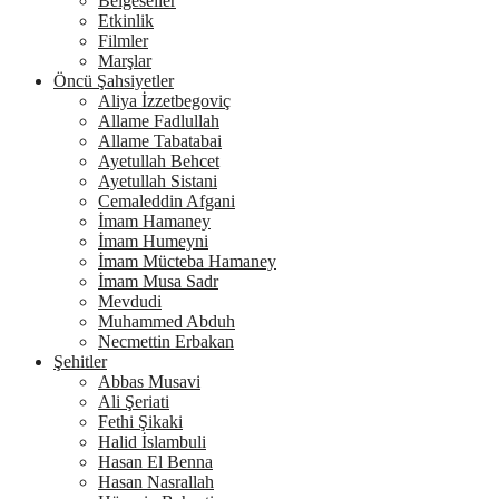
Belgeseller
Etkinlik
Filmler
Marşlar
Öncü Şahsiyetler
Aliya İzzetbegoviç
Allame Fadlullah
Allame Tabatabai
Ayetullah Behcet
Ayetullah Sistani
Cemaleddin Afgani
İmam Hamaney
İmam Humeyni
İmam Mücteba Hamaney
İmam Musa Sadr
Mevdudi
Muhammed Abduh
Necmettin Erbakan
Şehitler
Abbas Musavi
Ali Şeriati
Fethi Şikaki
Halid İslambuli
Hasan El Benna
Hasan Nasrallah