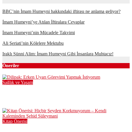
BBC’nin İmam Humeyni hakkındaki iftirası ne anlama geliyor?
İmam Humeyni’ye Atılan İftiralara Cevaplar
İmam Humeyni’nin Mücadele Takvimi
Ali Şeriati’nin Kölelere Mektubu
Iraklı Sünni Alim: İmam Humeyni Gibi İnsanlara Muhtacız!
Öneriler
Sağlık ve Yaşam
Dilipak: Erken Uyarı Görevimi Yapmak İstiyorum
Haz 4, 2023
Kitap Önerisi