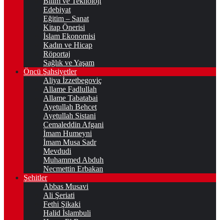
Bilim ve Teknoloji
Edebiyat
Eğitim – Sanat
Kitap Önerisi
İslam Ekonomisi
Kadın ve Hicap
Röportaj
Sağlık ve Yaşam
Öncü Şahsiyetler
Aliya İzzetbegoviç
Allame Fadlullah
Allame Tabatabai
Ayetullah Behcet
Ayetullah Sistani
Cemaleddin Afgani
İmam Humeyni
İmam Musa Sadr
Mevdudi
Muhammed Abduh
Necmettin Erbakan
Şehitler
Abbas Musavi
Ali Şeriati
Fethi Şikaki
Halid İslambuli