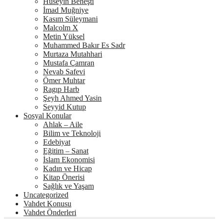
Hüseyin Beheşti
İmad Muğniye
Kasım Süleymani
Malcolm X
Metin Yüksel
Muhammed Bakır Es Sadr
Murtaza Mutahhari
Mustafa Çamran
Nevab Safevi
Ömer Muhtar
Ragıp Harb
Şeyh Ahmed Yasin
Seyyid Kutup
Sosyal Konular
Ahlak – Aile
Bilim ve Teknoloji
Edebiyat
Eğitim – Sanat
İslam Ekonomisi
Kadın ve Hicap
Kitap Önerisi
Sağlık ve Yaşam
Uncategorized
Vahdet Konusu
Vahdet Önderleri