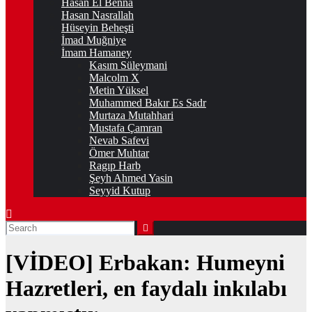
Hasan El Benna
Hasan Nasrallah
Hüseyin Beheşti
İmad Muğniye
İmam Hamaney
Kasım Süleymani
Malcolm X
Metin Yüksel
Muhammed Bakır Es Sadr
Murtaza Mutahhari
Mustafa Çamran
Nevab Safevi
Ömer Muhtar
Ragıp Harb
Şeyh Ahmed Yasin
Seyyid Kutup
[VİDEO] Erbakan: Humeyni
Hazretleri, en faydalı inkılabı