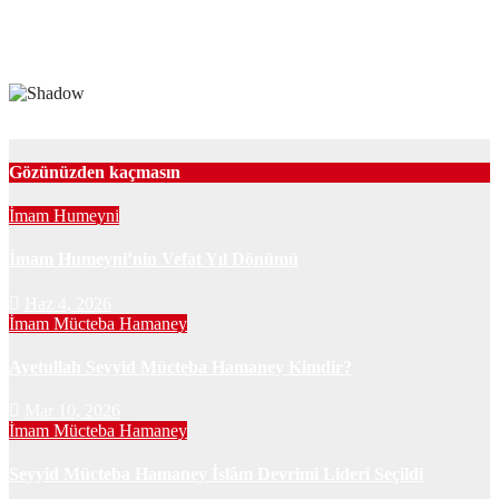
Gözünüzden kaçmasın
İmam Humeyni
İmam Humeyni’nin Vefat Yıl Dönümü
Haz 4, 2026
İmam Mücteba Hamaney
Ayetullah Seyyid Mücteba Hamaney Kimdir?
Mar 10, 2026
İmam Mücteba Hamaney
Seyyid Mücteba Hamaney İslâm Devrimi Lideri Seçildi