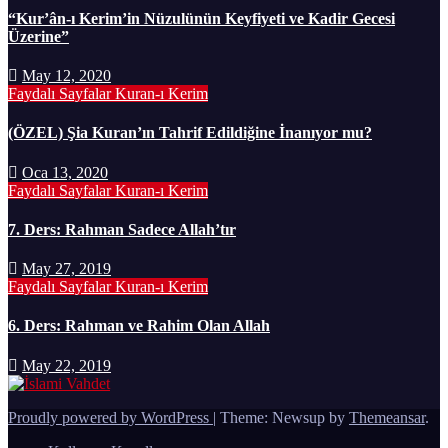
“Kur’ân-ı Kerim’in Nüzulünün Keyfiyeti ve Kadir Gecesi
Üzerine”
May 12, 2020
Faydalı Sayfalar
Kuran-ı Kerim
(ÖZEL) Şia Kuran’ın Tahrif Edildiğine İnanıyor mu?
Oca 13, 2020
Faydalı Sayfalar
Kuran-ı Kerim
7. Ders: Rahman Sadece Allah’tır
May 27, 2019
Faydalı Sayfalar
Kuran-ı Kerim
6. Ders: Rahman ve Rahim Olan Allah
May 22, 2019
Proudly powered by WordPress
|
Theme: Newsup by
Themeansar
.