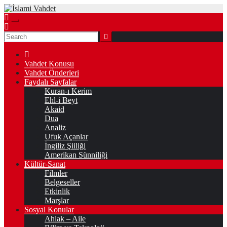
Skip
to
content
Vahdet Konusu
Vahdet Önderleri
Faydalı Sayfalar
Kuran-ı Kerim
Ehl-i Beyt
Akaid
Dua
Analiz
Ufuk Açanlar
İngiliz Şiiliği
Amerikan Sünniliği
Kültür-Sanat
Filmler
Belgeseller
Etkinlik
Marşlar
Sosyal Konular
Ahlak – Aile