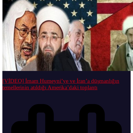
[VİDEO] İmam Humeyni’ye ve İran’a düşmanlığın
temellerinin atıldığı Amerika’daki toplantı