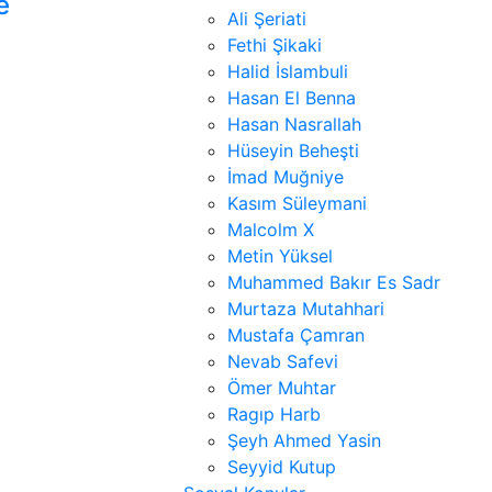
e
Ali Şeriati
Fethi Şikaki
Halid İslambuli
Hasan El Benna
Hasan Nasrallah
Hüseyin Beheşti
İmad Muğniye
Kasım Süleymani
Malcolm X
Metin Yüksel
Muhammed Bakır Es Sadr
Murtaza Mutahhari
Mustafa Çamran
Nevab Safevi
Ömer Muhtar
Ragıp Harb
Şeyh Ahmed Yasin
Seyyid Kutup