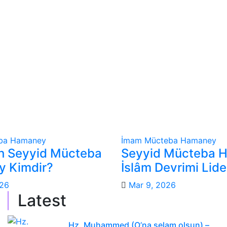
ba Hamaney
İmam Mücteba Hamaney
ah Seyyid Mücteba
Seyyid Mücteba 
 Kimdir?
İslâm Devrimi Lider
026
Mar 9, 2026
Latest
Hz. Muhammed (O’na selam olsun) –