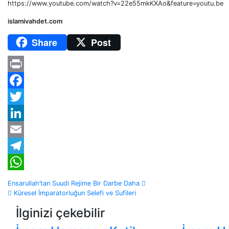
https://www.youtube.com/watch?v=22e55mkKXAo&feature=youtu.be
islamivahdet.com
Share
Post
Print
Facebook
Twitter
LinkedIn
Email
Telegram
WhatsApp
Yazı
Ensarullah’tan Suudi Rejime Bir Darbe Daha
Küresel İmparatorluğun Selefi ve Sufileri
dolaşımı
İlginizi çekebilir