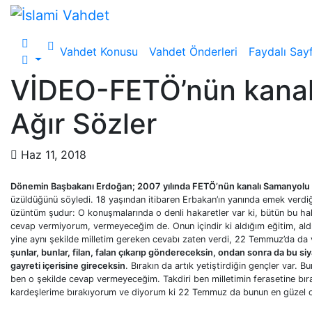
Skip
to
content
Vahdet Konusu
Vahdet Önderleri
Faydalı Sayf
VİDEO-FETÖ’nün kanal
Ağır Sözler
Haz 11, 2018
Dönemin Başbakanı Erdoğan; 2007 yılında FETÖ’nün kanalı Samanyolu T
üzüldüğünü söyledi. 18 yaşından itibaren Erbakan’ın yanında emek verdiğ
üzüntüm şudur: O konuşmalarında o denli hakaretler var ki, bütün bu haka
cevap vermiyorum, vermeyeceğim de. Onun içindir ki aldığım eğitim, a
yine aynı şekilde milletim gereken cevabı zaten verdi, 22 Temmuz’da da
şunlar, bunlar, filan, falan çıkarıp göndereceksin, ondan sonra da bu siy
gayreti içerisine gireceksin
. Bırakın da artık yetiştirdiğin gençler var.
ben o şekilde cevap vermeyeceğim. Takdiri ben milletimin ferasetine bır
kardeşlerime bırakıyorum ve diyorum ki 22 Temmuz da bunun en güzel ceva