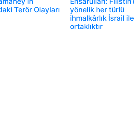
amaney’in
Ensarullah: Filistin’
aki Terör Olayları
yönelik her türlü
ihmalkârlık İsrail ile
ortaklıktır