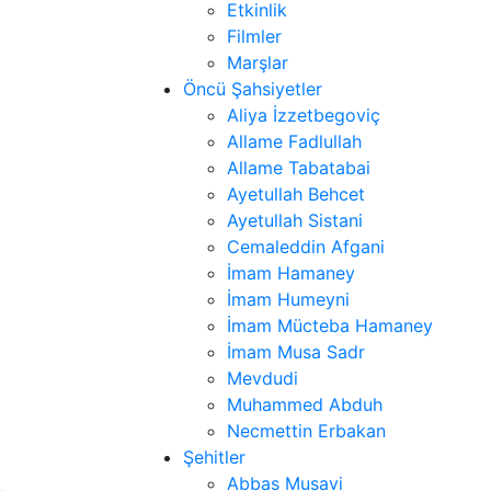
Etkinlik
Filmler
Marşlar
Öncü Şahsiyetler
Aliya İzzetbegoviç
Allame Fadlullah
Allame Tabatabai
Ayetullah Behcet
Ayetullah Sistani
Cemaleddin Afgani
İmam Hamaney
İmam Humeyni
İmam Mücteba Hamaney
İmam Musa Sadr
Mevdudi
Muhammed Abduh
Necmettin Erbakan
Şehitler
Abbas Musavi