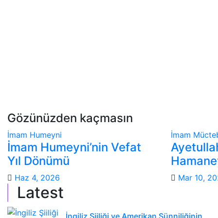
Gözünüzden kaçmasın
İmam Humeyni
İmam Mücte
İmam Humeyni’nin Vefat
Ayetull
Yıl Dönümü
Hamaney
Haz 4, 2026
Mar 10, 2
Latest
İngiliz Şiiliği ve Amerikan Sünniliğinin