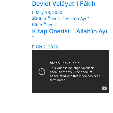
Devlet Velâyet-i Fâkih
May 24, 2022
Kitap Önerisi
Kitap Önerisi: “ Allah’ın Ayı
“
Nis 2, 2022