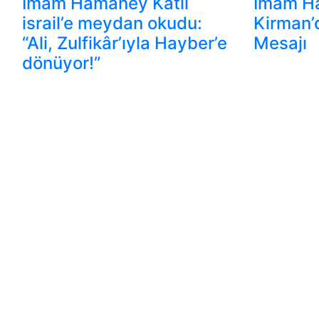
İmam Hamaney Katil
İmam H
israil’e meydan okudu:
Kirman’d
“Ali, Zulfikâr’ıyla Hayber’e
Mesajı
dönüyor!”