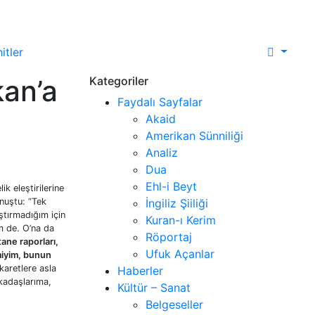
itler
an’a
Kategoriler
Faydalı Sayfalar
Akaid
Amerikan Sünniliği
Analiz
Dua
Ehl-i Beyt
k eleştirilerine
nuştu: “Tek
İngiliz Şiiliği
ştırmadığım için
Kuran-ı Kerim
m de. O’na da
Röportaj
tane raporları,
Ufuk Açanlar
 miyim, bunun
karetlere asla
Haberler
rkadaşlarıma,
Kültür – Sanat
Belgeseller