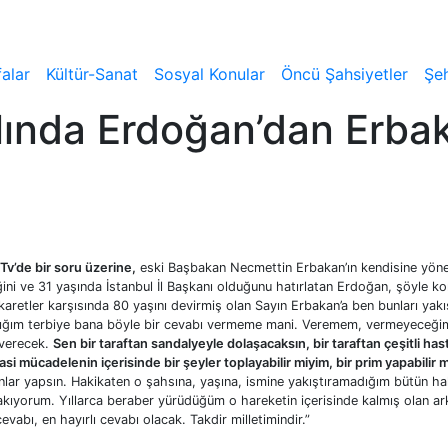
alar
Kültür-Sanat
Sosyal Konular
Öncü Şahsiyetler
Şeh
ında Erdoğan’dan Erbak
v’de bir soru üzerine,
eski Başbakan Necmettin Erbakan’ın kendisine yöneli
ini ve 31 yaşında İstanbul İl Başkanı olduğunu hatırlatan Erdoğan, şöyle ko
retler karşısında 80 yaşını devirmiş olan Sayın Erbakan’a ben bunları yakı
ldığım terbiye bana böyle bir cevabı vermeme mani. Veremem, vermeyeceği
 verecek.
Sen bir taraftan sandalyeyle dolaşacaksın, bir taraftan çeşitli has
asi mücadelenin içerisinde bir şeyler toplayabilir miyim, bir prim yapabilir
 Bunlar yapsın. Hakikaten o şahsına, yaşına, ismine yakıştıramadığım bütün ha
akıyorum. Yıllarca beraber yürüdüğüm o hareketin içerisinde kalmış olan a
bı, en hayırlı cevabı olacak. Takdir milletimindir.”