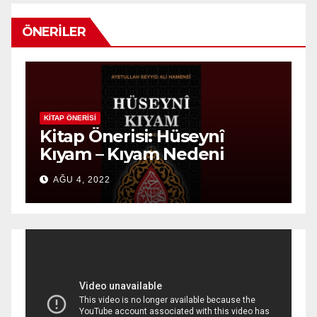
ÖNERILER
KITAP ÖNERISI
KITAP 
Kitap Önerisi: Hüseynî
Kit
Kıyam – Kıyam Nedeni
Dev
AĞU 4, 2022
MAY