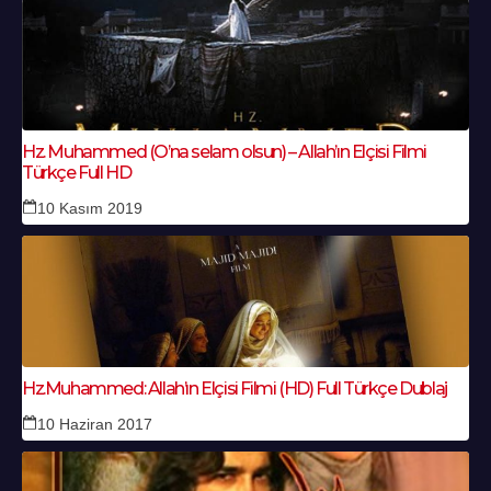
Hz. Muhammed (O’na selam olsun) – Allah’ın Elçisi Filmi
Türkçe Full HD
10 Kasım 2019
Hz.Muhammed: Allah’ın Elçisi Filmi (HD) Full Türkçe Dublaj
10 Haziran 2017