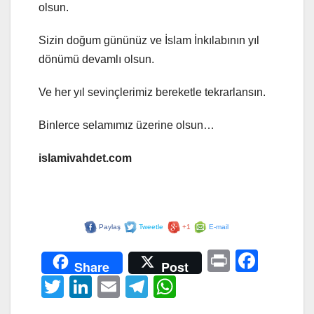
olsun.
Sizin doğum gününüz ve İslam İnkılabının yıl
dönümü devamlı olsun.
Ve her yıl sevinçlerimiz bereketle tekrarlansın.
Binlerce selamımız üzerine olsun…
islamivahdet.com
Paylaş
Tweetle
+1
E-mail
Pr
F
Share
Post
in
a
T
Li
E
T
W
t
c
wi
n
m
el
h