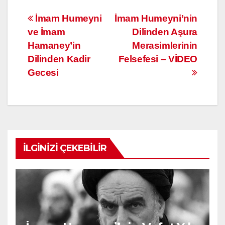
e
tt
k
ail
e
at
Yazı
İmam Humeyni
İmam Humeyni’nin
b
er
e
gr
s
ve İmam
Dilinden Aşura
dolaşımı
o
dI
a
A
Hamaney’in
Merasimlerinin
o
n
m
p
Dilinden Kadir
Felsefesi – VİDEO
k
Gecesi
p
İLGINIZI ÇEKEBILIR