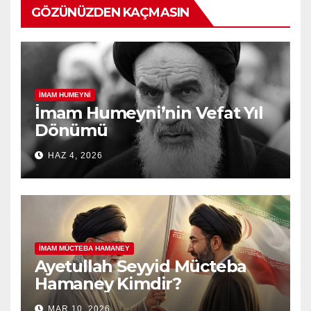
GÖZÜNÜZDEN KAÇMASIN
İMAM HUMEYNI
İmam Humeyni’nin Vefat Yıl
Dönümü
HAZ 4, 2026
İMAM MÜCTEBA HAMANEY
Ayetullah Seyyid Mücteba
Hamaney Kimdir?
MAR 10, 2026