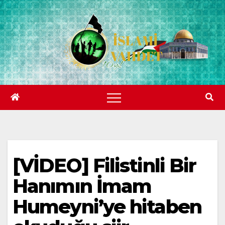
Skip
to
content
[VİDEO] Filistinli Bir
Hanımın İmam
Humeyni’ye hitaben