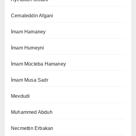
Cemaleddin Afgani
İmam Hamaney
İmam Humeyni
İmam Mücteba Hamaney
İmam Musa Sadr
Mevdudi
Muhammed Abduh
Necmettin Erbakan