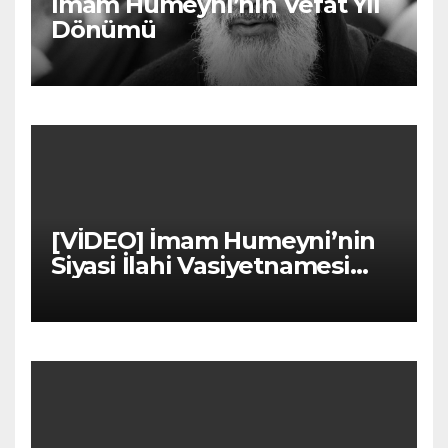
İmam Humeyni’nin Vefat Yıl
Dönümü
[VİDEO] İmam Humeyni’nin
Siyasi İlahi Vasiyetnamesi
(Türkçe Dublaj)