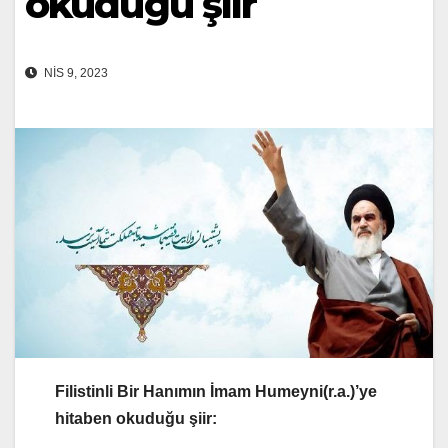
okuduğu şiir
NIS 9, 2023
Filistinli Bir Hanımın İmam Humeyni(r.a.)’ye
hitaben okuduğu şiir: