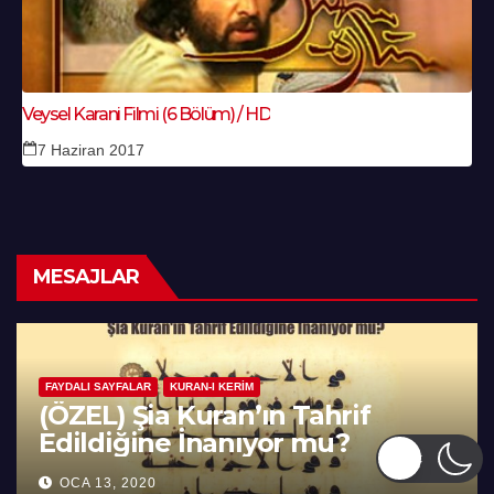
Veysel Karani Filmi (6 Bölüm) / HD
7 Haziran 2017
MESAJLAR
FAYDALI SAYFALAR
KURAN-I KERIM
F
(ÖZEL) Şia Kuran’ın Tahrif
7
Edildiğine İnanıyor mu?
A
OCA 13, 2020