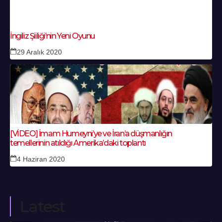
İngiliz Şiiliği’nin Yeni Oyunu
29 Aralık 2020
[VİDEO] İmam Humeyni’ye ve İran’a düşmanlığın
temellerinin atıldığı Amerika’daki toplantı
4 Haziran 2020
Latest