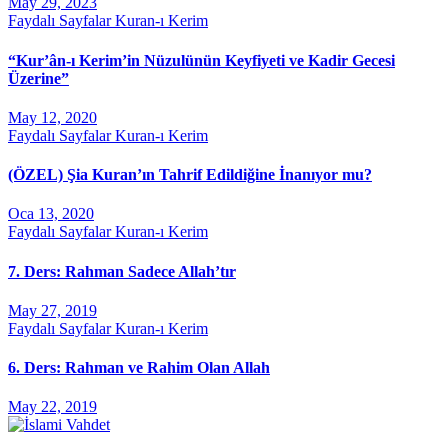
May 29, 2023
Faydalı Sayfalar
Kuran-ı Kerim
“Kur’ân-ı Kerim’in Nüzulünün Keyfiyeti ve Kadir Gecesi
Üzerine”
May 12, 2020
Faydalı Sayfalar
Kuran-ı Kerim
(ÖZEL) Şia Kuran’ın Tahrif Edildiğine İnanıyor mu?
Oca 13, 2020
Faydalı Sayfalar
Kuran-ı Kerim
7. Ders: Rahman Sadece Allah’tır
May 27, 2019
Faydalı Sayfalar
Kuran-ı Kerim
6. Ders: Rahman ve Rahim Olan Allah
May 22, 2019