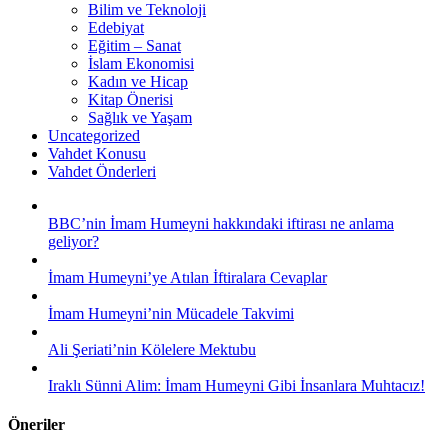
Bilim ve Teknoloji
Edebiyat
Eğitim – Sanat
İslam Ekonomisi
Kadın ve Hicap
Kitap Önerisi
Sağlık ve Yaşam
Uncategorized
Vahdet Konusu
Vahdet Önderleri
BBC’nin İmam Humeyni hakkındaki iftirası ne anlama
geliyor?
İmam Humeyni’ye Atılan İftiralara Cevaplar
İmam Humeyni’nin Mücadele Takvimi
Ali Şeriati’nin Kölelere Mektubu
Iraklı Sünni Alim: İmam Humeyni Gibi İnsanlara Muhtacız!
Öneriler