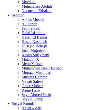
Mevdudi
Muhammed Abduh
Necmettin Erbakan
Şehitler
Abbas Musavi
Ali Şeriati
Fethi Şikaki
Halid İslambuli
Hasan El Benna
Hasan Nasrallah
Hüseyin Beheşti
İmad Muğniye
Kasım Süleymani
Malcolm X
Metin Yüksel
Muhammed Bakır Es Sadr
Murtaza Mutahhari
Mustafa Çamran
Nevab Safevi
Ömer Muhtar
Ragıp Harb
Şeyh Ahmed Yasin
Seyyid Kutup
Sosyal Konular
Ahlak – Aile