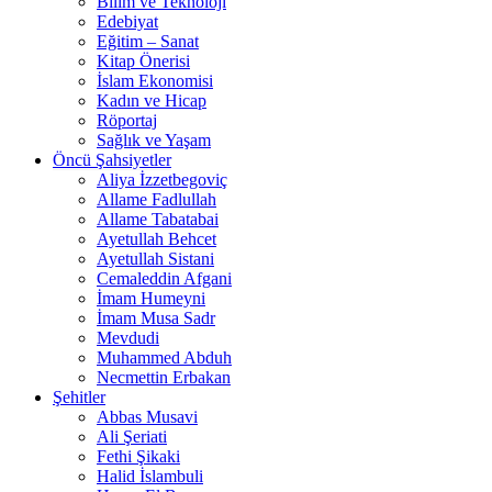
Bilim ve Teknoloji
Edebiyat
Eğitim – Sanat
Kitap Önerisi
İslam Ekonomisi
Kadın ve Hicap
Röportaj
Sağlık ve Yaşam
Öncü Şahsiyetler
Aliya İzzetbegoviç
Allame Fadlullah
Allame Tabatabai
Ayetullah Behcet
Ayetullah Sistani
Cemaleddin Afgani
İmam Humeyni
İmam Musa Sadr
Mevdudi
Muhammed Abduh
Necmettin Erbakan
Şehitler
Abbas Musavi
Ali Şeriati
Fethi Şikaki
Halid İslambuli