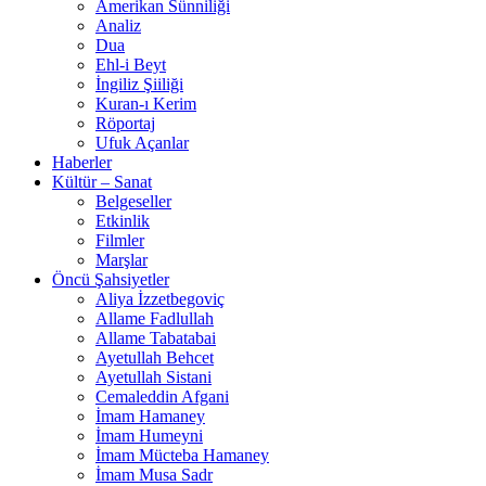
Amerikan Sünniliği
Analiz
Dua
Ehl-i Beyt
İngiliz Şiiliği
Kuran-ı Kerim
Röportaj
Ufuk Açanlar
Haberler
Kültür – Sanat
Belgeseller
Etkinlik
Filmler
Marşlar
Öncü Şahsiyetler
Aliya İzzetbegoviç
Allame Fadlullah
Allame Tabatabai
Ayetullah Behcet
Ayetullah Sistani
Cemaleddin Afgani
İmam Hamaney
İmam Humeyni
İmam Mücteba Hamaney
İmam Musa Sadr