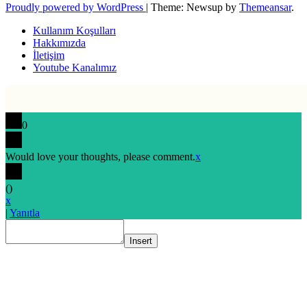
Proudly powered by WordPress
|
Theme: Newsup by
Themeansar
.
Kullanım Koşulları
Hakkımızda
İletişim
Youtube Kanalımız
0
Would love your thoughts, please comment.
x
(
)
x
|
Yanıtla
Insert