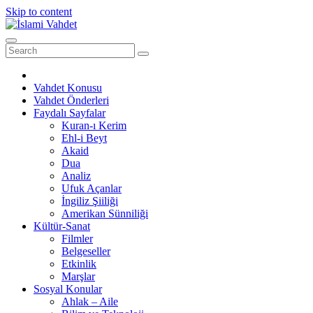
Skip to content
Vahdet Konusu
Vahdet Önderleri
Faydalı Sayfalar
Kuran-ı Kerim
Ehl-i Beyt
Akaid
Dua
Analiz
Ufuk Açanlar
İngiliz Şiiliği
Amerikan Sünniliği
Kültür-Sanat
Filmler
Belgeseller
Etkinlik
Marşlar
Sosyal Konular
Ahlak – Aile