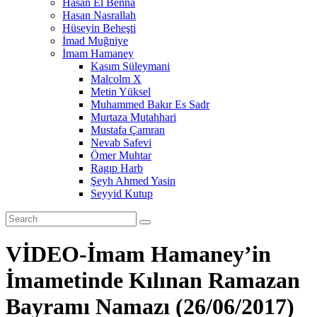
Hasan El Benna
Hasan Nasrallah
Hüseyin Beheşti
İmad Muğniye
İmam Hamaney
Kasım Süleymani
Malcolm X
Metin Yüksel
Muhammed Bakır Es Sadr
Murtaza Mutahhari
Mustafa Çamran
Nevab Safevi
Ömer Muhtar
Ragıp Harb
Şeyh Ahmed Yasin
Seyyid Kutup
VİDEO-İmam Hamaney’in
İmametinde Kılınan Ramazan
Bayramı Namazı (26/06/2017)