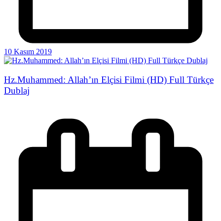
10 Kasım 2019
Hz.Muhammed: Allah’ın Elçisi Filmi (HD) Full Türkçe
Dublaj