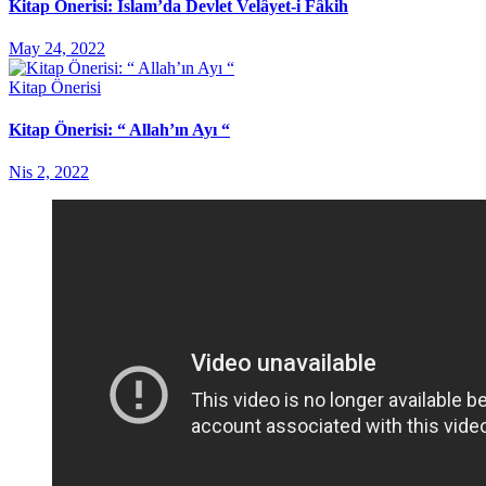
Kitap Önerisi: İslam’da Devlet Velâyet-i Fâkih
May 24, 2022
Kitap Önerisi
Kitap Önerisi: “ Allah’ın Ayı “
Nis 2, 2022