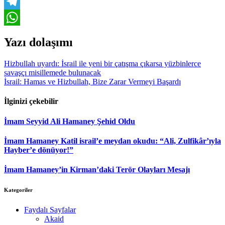
Email
Telegram
WhatsApp
Yazı dolaşımı
Hizbullah uyardı: İsrail ile yeni bir çatışma çıkarsa yüzbinlerce
savaşçı misillemede bulunacak
İsrail: Hamas ve Hizbullah, Bize Zarar Vermeyi Başardı
İlginizi çekebilir
İmam Seyyid Ali Hamaney Şehid Oldu
İmam Hamaney Katil israil’e meydan okudu: “Ali, Zulfikâr’ıyla
Hayber’e dönüyor!”
İmam Hamaney’in Kirman’daki Terör Olayları Mesajı
Kategoriler
Faydalı Sayfalar
Akaid