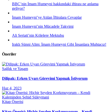
BBC’nin İmam Humeyni hakkındaki iftirası ne anlama
geliyor?
İmam Humeyni’ye Atılan İftiralara Cevaplar
İmam Humeyni’nin Mücadele Takvimi
Ali Şeriati’nin Kölelere Mektubu
Iraklı Sünni Alim: İmam Humeyni Gibi İnsanlara Muhtacız!
Öneriler
Sağlık ve Yaşam
Dilipak: Erken Uyarı Görevimi Yapmak İstiyorum
Haz 4, 2023
Kitap Önerisi
Kitap Önerisi: Hiçbir Şeyden Korkmuyorum – Kendi