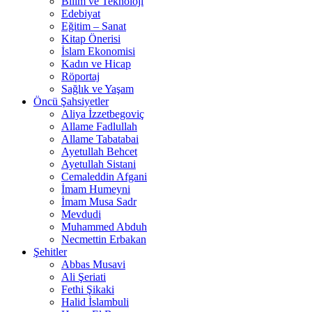
Bilim ve Teknoloji
Edebiyat
Eğitim – Sanat
Kitap Önerisi
İslam Ekonomisi
Kadın ve Hicap
Röportaj
Sağlık ve Yaşam
Öncü Şahsiyetler
Aliya İzzetbegoviç
Allame Fadlullah
Allame Tabatabai
Ayetullah Behcet
Ayetullah Sistani
Cemaleddin Afgani
İmam Humeyni
İmam Musa Sadr
Mevdudi
Muhammed Abduh
Necmettin Erbakan
Şehitler
Abbas Musavi
Ali Şeriati
Fethi Şikaki
Halid İslambuli