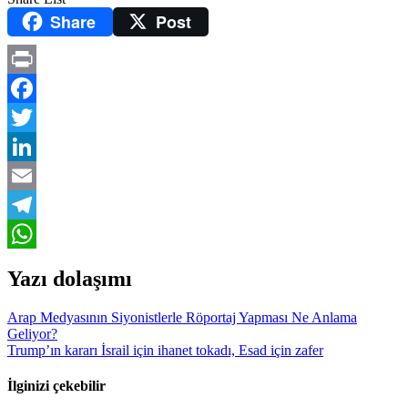
Share
Post
Print
Facebook
Twitter
LinkedIn
Email
Telegram
WhatsApp
Yazı dolaşımı
Arap Medyasının Siyonistlerle Röportaj Yapması Ne Anlama
Geliyor?
Trump’ın kararı İsrail için ihanet tokadı, Esad için zafer
İlginizi çekebilir