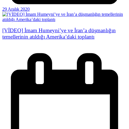
29 Aralık 2020
[VİDEO] İmam Humeyni’ye ve İran’a düşmanlığın
temellerinin atıldığı Amerika’daki toplantı