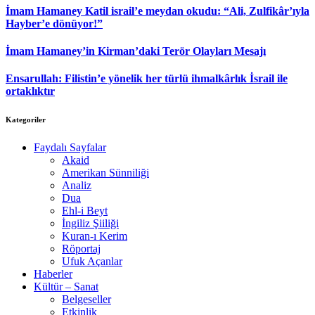
İmam Hamaney Katil israil’e meydan okudu: “Ali, Zulfikâr’ıyla
Hayber’e dönüyor!”
İmam Hamaney’in Kirman’daki Terör Olayları Mesajı
Ensarullah: Filistin’e yönelik her türlü ihmalkârlık İsrail ile
ortaklıktır
Kategoriler
Faydalı Sayfalar
Akaid
Amerikan Sünniliği
Analiz
Dua
Ehl-i Beyt
İngiliz Şiiliği
Kuran-ı Kerim
Röportaj
Ufuk Açanlar
Haberler
Kültür – Sanat
Belgeseller
Etkinlik