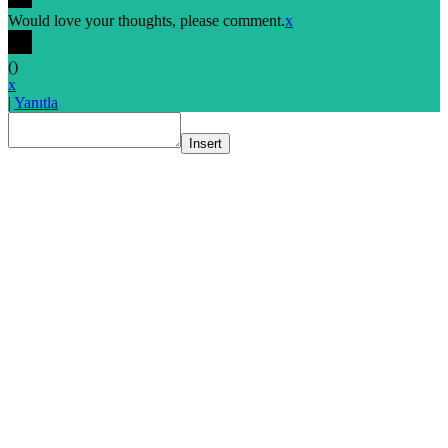
Would love your thoughts, please comment.
x
(
)
x
|
Yanıtla
Insert