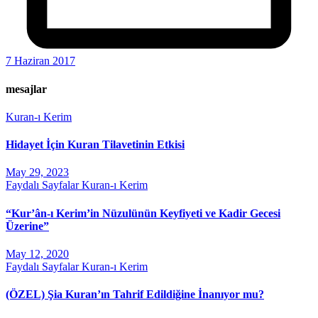
7 Haziran 2017
mesajlar
Kuran-ı Kerim
Hidayet İçin Kuran Tilavetinin Etkisi
May 29, 2023
Faydalı Sayfalar
Kuran-ı Kerim
“Kur’ân-ı Kerim’in Nüzulünün Keyfiyeti ve Kadir Gecesi
Üzerine”
May 12, 2020
Faydalı Sayfalar
Kuran-ı Kerim
(ÖZEL) Şia Kuran’ın Tahrif Edildiğine İnanıyor mu?