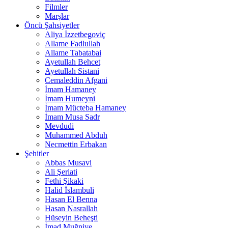
Filmler
Marşlar
Öncü Şahsiyetler
Aliya İzzetbegoviç
Allame Fadlullah
Allame Tabatabai
Ayetullah Behcet
Ayetullah Sistani
Cemaleddin Afgani
İmam Hamaney
İmam Humeyni
İmam Mücteba Hamaney
İmam Musa Sadr
Mevdudi
Muhammed Abduh
Necmettin Erbakan
Şehitler
Abbas Musavi
Ali Şeriati
Fethi Şikaki
Halid İslambuli
Hasan El Benna
Hasan Nasrallah
Hüseyin Beheşti
İmad Muğniye