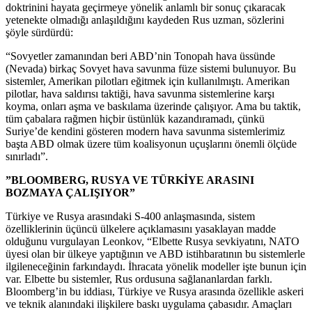
doktrinini hayata geçirmeye yönelik anlamlı bir sonuç çıkaracak
yetenekte olmadığı anlaşıldığını kaydeden Rus uzman, sözlerini
şöyle sürdürdü:
“Sovyetler zamanından beri ABD’nin Tonopah hava üssünde
(Nevada) birkaç Sovyet hava savunma füze sistemi bulunuyor. Bu
sistemler, Amerikan pilotları eğitmek için kullanılmıştı. Amerikan
pilotlar, hava saldırısı taktiği, hava savunma sistemlerine karşı
koyma, onları aşma ve baskılama üzerinde çalışıyor. Ama bu taktik,
tüm çabalara rağmen hiçbir üstünlük kazandıramadı, çünkü
Suriye’de kendini gösteren modern hava savunma sistemlerimiz
başta ABD olmak üzere tüm koalisyonun uçuşlarını önemli ölçüde
sınırladı”.
”BLOOMBERG, RUSYA VE TÜRKİYE ARASINI
BOZMAYA ÇALIŞIYOR”
Türkiye ve Rusya arasındaki S-400 anlaşmasında, sistem
özelliklerinin üçüncü ülkelere açıklamasını yasaklayan madde
olduğunu vurgulayan Leonkov, “Elbette Rusya sevkiyatını, NATO
üyesi olan bir ülkeye yaptığının ve ABD istihbaratının bu sistemlerle
ilgileneceğinin farkındaydı. İhracata yönelik modeller işte bunun için
var. Elbette bu sistemler, Rus ordusuna sağlananlardan farklı.
Bloomberg’in bu iddiası, Türkiye ve Rusya arasında özellikle askeri
ve teknik alanındaki ilişkilere baskı uygulama çabasıdır. Amaçları