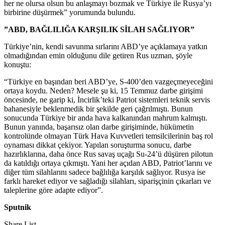
her ne olursa olsun bu anlaşmayı bozmak ve Türkiye ile Rusya’yı
birbirine düşürmek” yorumunda bulundu.
”ABD, BAĞLILIĞA KARŞILIK SİLAH SAĞLIYOR”
Türkiye’nin, kendi savunma sırlarını ABD’ye açıklamaya yatkın
olmadığından emin olduğunu dile getiren Rus uzman, şöyle
konuştu:
“Türkiye en başından beri ABD’ye, S-400’den vazgeçmeyeceğini
ortaya koydu. Neden? Mesele şu ki, 15 Temmuz darbe girişimi
öncesinde, ne garip ki, İncirlik’teki Patriot sistemleri teknik servis
bahanesiyle beklenmedik bir şekilde geri çağrılmıştı. Bunun
sonucunda Türkiye bir anda hava kalkanından mahrum kalmıştı.
Bunun yanında, başarısız olan darbe girişiminde, hükümetin
kontrolünde olmayan Türk Hava Kuvvetleri temsilcilerinin baş rol
oynaması dikkat çekiyor. Yapılan soruşturma sonucu, darbe
hazırlıklarına, daha önce Rus savaş uçağı Su-24’ü düşüren pilotun
da katıldığı ortaya çıkmıştı. Yani her açıdan ABD, Patriot’larını ve
diğer tüm silahlarını sadece bağlılığa karşılık sağlıyor. Rusya ise
farklı hareket ediyor ve sağladığı silahları, siparişçinin çıkarları ve
taleplerine göre adapte ediyor”.
Sputnik
Share List