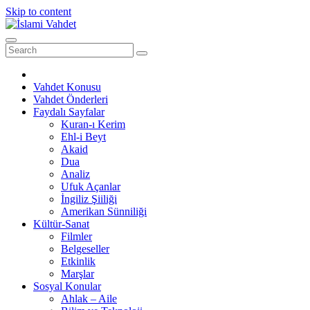
Skip to content
Vahdet Konusu
Vahdet Önderleri
Faydalı Sayfalar
Kuran-ı Kerim
Ehl-i Beyt
Akaid
Dua
Analiz
Ufuk Açanlar
İngiliz Şiiliği
Amerikan Sünniliği
Kültür-Sanat
Filmler
Belgeseller
Etkinlik
Marşlar
Sosyal Konular
Ahlak – Aile