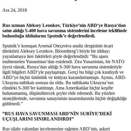
Ara 24, 2018
Rus uzman Aleksey Leonkov, Türkiye’nin ABD’ye Rusya’dan
satın aldığı S-400 hava savunma sistemlerini inceleme teklifinde
bulunduğu iddialarını Sputnik’e değerlendirdi.
Sputnik’e konuşan Arsenal Oteçestva analiz dergisinin ticari
direktörü Aleksey Leonkov, Bloomberg’i böyle bir iddiayı
yayınlamaya iten faktörleri şöyle değerlendirdi: “Bu ajans
muhtemelen Yunanistan’dan esinlendi. Zira Yunanistan, bir NATO
üyesi olarak, Rusya’dan aldığı S-300 hava savunma sistemleriyle
ilgili bilgileri ABD’yle paylaşmıştı. Gerçi bu bilgi çok kısıtlıydı ve
ABD’ye hiçbir üstünlük ve imtiyaz kazandırmamıştı. Aynısı, ABD-
Ukrayna tatbikatı sonrası da oldu. Bu tatbikatta Ukrayna’nın
elindeki S-300’ler katılmıştı. Ama Amerikalılar hiçbir keşifte
bulunamamış, düşündürecek şeyler elde edemedi. Bu yüzden
stratejilerinde, savunma sanayisinin tasarımlarında hiçbir değişikliğe
gidilmedi.”
”RUS HAVA SAVUNMASI ABD’NİN SURİYE’DEKİ
UÇUŞLARINI SINIRLANDIRDI”
Rus silahı yakından incelemesine rağmen ABD’nin, askeri