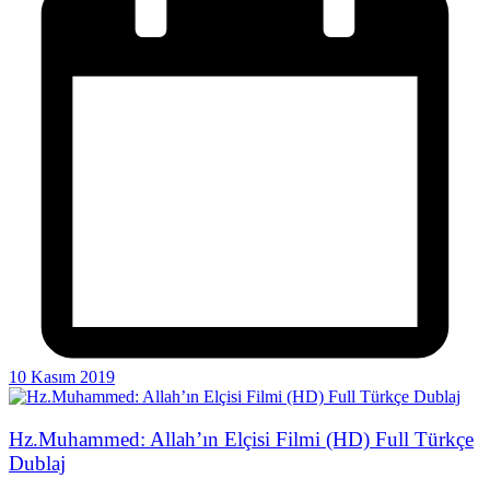
10 Kasım 2019
Hz.Muhammed: Allah’ın Elçisi Filmi (HD) Full Türkçe
Dublaj