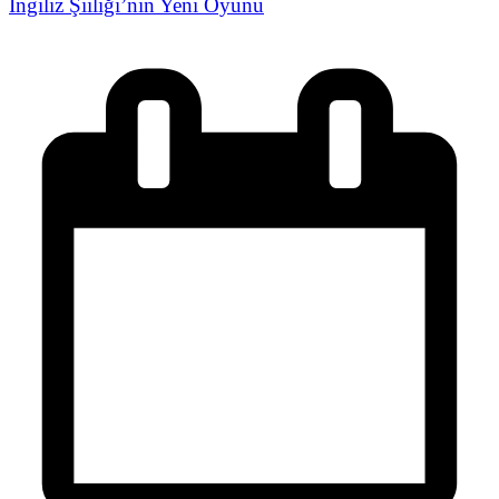
İngiliz Şiiliği’nin Yeni Oyunu