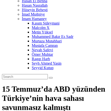
Hasan El Benna
Hasan Nasrallah
Hüseyin Beheşti
İmad Muğniye
İmam Hamaney
Kasım Süleymani
Malcolm X
Metin Yüksel
Muhammed Bakır Es Sadr
Murtaza Mutahhari
Mustafa Çamran
Nevab Safevi
Ömer Muhtar
Ragıp Harb
Şeyh Ahmed Yasin
Seyyid Kutup
15 Temmuz’da ABD yüzünden
Türkiye’nin hava sahası
savunmasız kalmıştı