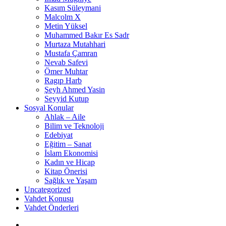
Kasım Süleymani
Malcolm X
Metin Yüksel
Muhammed Bakır Es Sadr
Murtaza Mutahhari
Mustafa Çamran
Nevab Safevi
Ömer Muhtar
Ragıp Harb
Şeyh Ahmed Yasin
Seyyid Kutup
Sosyal Konular
Ahlak – Aile
Bilim ve Teknoloji
Edebiyat
Eğitim – Sanat
İslam Ekonomisi
Kadın ve Hicap
Kitap Önerisi
Sağlık ve Yaşam
Uncategorized
Vahdet Konusu
Vahdet Önderleri